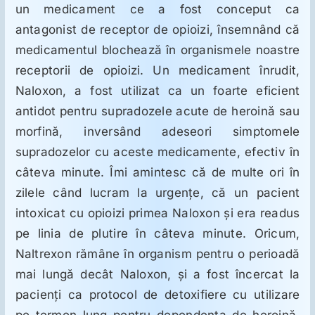
un medicament ce a fost conceput ca
antagonist de receptor de opioizi, însemnând că
medicamentul blochează în organismele noastre
receptorii de opioizi. Un medicament înrudit,
Naloxon, a fost utilizat ca un foarte eficient
antidot pentru supradozele acute de heroină sau
morfină, inversând adeseori simptomele
supradozelor cu aceste medicamente, efectiv în
câteva minute. Îmi amintesc că de multe ori în
zilele când lucram la urgenţe, că un pacient
intoxicat cu opioizi primea Naloxon şi era readus
pe linia de plutire în câteva minute. Oricum,
Naltrexon rămâne în organism pentru o perioadă
mai lungă decât Naloxon, şi a fost încercat la
pacienţi ca protocol de detoxifiere cu utilizare