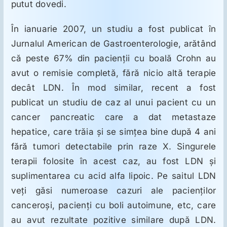
putut dovedi.
În ianuarie 2007, un studiu a fost publicat în
Jurnalul American de Gastroenterologie, arătând
că peste 67% din pacienţii cu boală Crohn au
avut o remisie completă, fără nicio altă terapie
decât LDN. În mod similar, recent a fost
publicat un studiu de caz al unui pacient cu un
cancer pancreatic care a dat metastaze
hepatice, care trăia şi se simţea bine după 4 ani
fără tumori detectabile prin raze X. Singurele
terapii folosite în acest caz, au fost LDN şi
suplimentarea cu acid alfa lipoic. Pe saitul LDN
veţi găsi numeroase cazuri ale pacienţilor
canceroşi, pacienţi cu boli autoimune, etc, care
au avut rezultate pozitive similare după LDN.