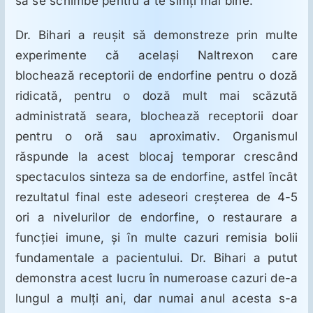
să se schimbe pentru a te simţi mai bine.
Dr. Bihari a reuşit să demonstreze prin multe
experimente că acelaşi Naltrexon care
blochează receptorii de endorfine pentru o doză
ridicată, pentru o doză mult mai scăzută
administrată seara, blochează receptorii doar
pentru o oră sau aproximativ. Organismul
răspunde la acest blocaj temporar crescând
spectaculos sinteza sa de endorfine, astfel încât
rezultatul final este adeseori creşterea de 4-5
ori a nivelurilor de endorfine, o restaurare a
funcţiei imune, şi în multe cazuri remisia bolii
fundamentale a pacientului. Dr. Bihari a putut
demonstra acest lucru în numeroase cazuri de-a
lungul a mulţi ani, dar numai anul acesta s-a