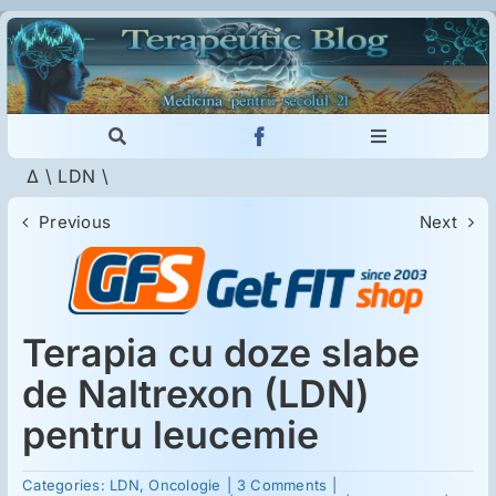
Skip
to
content
Toggle
Toggle
Navigation
Navigation
Δ
\
LDN
\
Cautare...
Imunologie
Previous
Next
Dermatologie
Psihiatrie
Terapia cu doze slabe
de Naltrexon (LDN)
Neurologie
pentru leucemie
on
Intoleranţa la gluten
Categories:
LDN
,
Oncologie
|
3 Comments
|