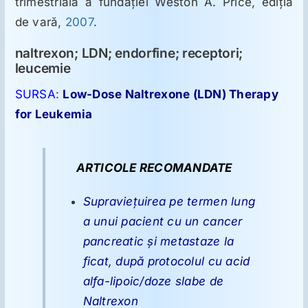
trimestrială a fundaţiei Weston A. Price, ediţia
de vară,
2007
.
naltrexon; LDN; endorfine; receptori;
leucemie
SURSA
:
Low-Dose Naltrexone (LDN) Therapy
for Leukemia
ARTICOLE RECOMANDATE
Supravieţuirea pe termen lung
a unui pacient cu un cancer
pancreatic şi metastaze la
ficat, după protocolul cu acid
alfa-lipoic/doze slabe de
Naltrexon