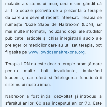
ORL
maladie a sistemului imun, deci m-am gândit că
ar fi o ocazie potrivită de a prezenta o terapie
Oncologie
de care am devenit recent interesat. Terapia se
numeşte ‘Doze Slabe de Naltrexon’ (LDN), iar
mai multe informaţii, incluzând copii ale studiilor
Toxicologie
publicate, articole şi chiar înregistrări audio ale
prelegerilor medicilor care au utilizat terapia, pot
Antipsihiatrie
fi găsite pe
www.lowdosenaltrexone.org
.
Terapia LDN nu este doar o terapie promiţătoare
Psihoterapie
pentru multe boli invalidante, incluzând
leucemia, dar oferă şi înţelegerea funcţionării
Antropologie
sistemului nostru imun.
Proză utilă
Naltrexon a fost iniţial dezvoltat şi introdus la
sfârşitul anilor ’60 sau începutul anilor ’70. Este