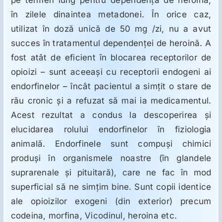
pe termen lung pentru dependenţa de heroină,
în zilele dinaintea metadonei. În orice caz,
utilizat în doză unică de 50 mg /zi, nu a avut
succes în tratamentul dependenţei de heroină. A
fost atât de eficient în blocarea receptorilor de
opioizi – sunt aceeaşi cu receptorii endogeni ai
endorfinelor – încât pacientul a simţit o stare de
rău cronic şi a refuzat să mai ia medicamentul.
Acest rezultat a condus la descoperirea şi
elucidarea rolului endorfinelor în fiziologia
animală. Endorfinele sunt compuşi chimici
produşi în organismele noastre (în glandele
suprarenale şi pituitară), care ne fac în mod
superficial să ne simţim bine. Sunt copii identice
ale opioizilor exogeni (din exterior) precum
codeina, morfina, Vicodinul, heroina etc.