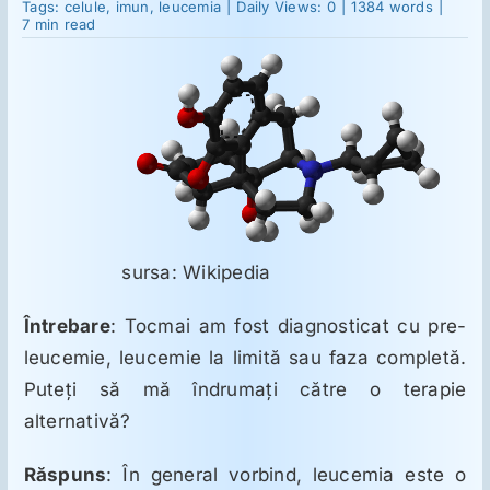
Terapia
Tags:
celule
,
imun
,
leucemia
|
Daily Views: 0
|
1384 words
|
cu
7 min read
doze
slabe
Suplimente
de
Naltrexon
(LDN)
pentru
Reumatologie
leucemie
Ginecologie
sursa: Wikipedia
Mesajele lui Reichelt
Întrebare
: Tocmai am fost diagnosticat cu pre-
Dietă
leucemie, leucemie la limită sau faza completă.
Puteţi să mă îndrumaţi către o terapie
alternativă?
LDN
Răspuns
: În general vorbind, leucemia este o