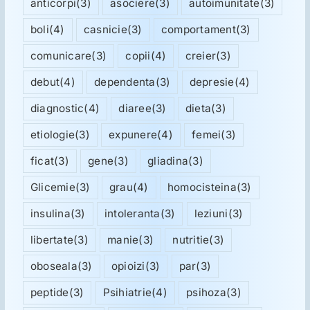
anticorpi
(3)
asociere
(3)
autoimunitate
(3)
boli
(4)
casnicie
(3)
comportament
(3)
comunicare
(3)
copii
(4)
creier
(3)
debut
(4)
dependenta
(3)
depresie
(4)
diagnostic
(4)
diaree
(3)
dieta
(3)
etiologie
(3)
expunere
(4)
femei
(3)
ficat
(3)
gene
(3)
gliadina
(3)
Glicemie
(3)
grau
(4)
homocisteina
(3)
insulina
(3)
intoleranta
(3)
leziuni
(3)
libertate
(3)
manie
(3)
nutritie
(3)
oboseala
(3)
opioizi
(3)
par
(3)
peptide
(3)
Psihiatrie
(4)
psihoza
(3)