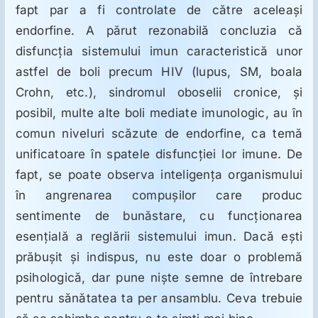
fapt par a fi controlate de către aceleaşi
endorfine. A părut rezonabilă concluzia că
disfuncţia sistemului imun caracteristică unor
astfel de boli precum HIV (lupus, SM, boala
Crohn, etc.), sindromul oboselii cronice, şi
posibil, multe alte boli mediate imunologic, au în
comun niveluri scăzute de endorfine, ca temă
unificatoare în spatele disfuncţiei lor imune. De
fapt, se poate observa inteligenţa organismului
în angrenarea compuşilor care produc
sentimente de bunăstare, cu funcţionarea
esenţială a reglării sistemului imun. Dacă eşti
prăbuşit şi indispus, nu este doar o problemă
psihologică, dar pune nişte semne de întrebare
pentru sănătatea ta per ansamblu. Ceva trebuie