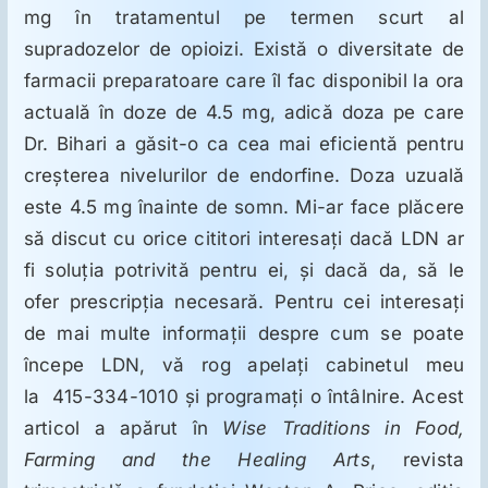
mg în tratamentul pe termen scurt al
supradozelor de opioizi. Există o diversitate de
farmacii preparatoare care îl fac disponibil la ora
actuală în doze de 4.5 mg, adică doza pe care
Dr. Bihari a găsit-o ca cea mai eficientă pentru
creşterea nivelurilor de endorfine. Doza uzuală
este 4.5 mg înainte de somn. Mi-ar face plăcere
să discut cu orice cititori interesaţi dacă LDN ar
fi soluţia potrivită pentru ei, şi dacă da, să le
ofer prescripţia necesară. Pentru cei interesaţi
de mai multe informaţii despre cum se poate
începe LDN, vă rog apelaţi cabinetul meu
la 415-334-1010 şi programaţi o întâlnire. Acest
articol a apărut în
Wise Traditions in Food,
Farming and the Healing Arts
, revista