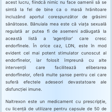
acest lucru, fiindcă nimic nu face oamenii să se
simtă la fel de bine ca o masă hrănitoare
incluzând aportul corespunzător de grăsimi
sănătoase. Bănuiala mea este că viaţa sexuală
regulată ar putea fi de asemeni adăugată la
această listă a ‘agenţilor’ care cresc
endorfinele. În orice caz, LDN, este în mod
evident cel mai potent stimulator cunoscut al
endorfinelor, iar folosit împreună cu alte
intervenţii care facilitează eliberarea
endorfinelor, oferă multe şanse pentru cei care
suferă efectele adeseori devastatoare ale
disfuncţiei imune.
Naltrexon este un medicament cu prescripţie,
cu licenţă de utilizare pentru capsule de 50 de