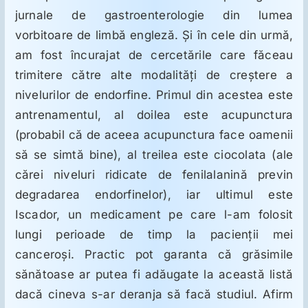
jurnale de gastroenterologie din lumea
vorbitoare de limbă engleză. Şi în cele din urmă,
am fost încurajat de cercetările care făceau
trimitere către alte modalităţi de creştere a
nivelurilor de endorfine. Primul din acestea este
antrenamentul, al doilea este acupunctura
(probabil că de aceea acupunctura face oamenii
să se simtă bine), al treilea este ciocolata (ale
cărei niveluri ridicate de fenilalanină previn
degradarea endorfinelor), iar ultimul este
Iscador, un medicament pe care l-am folosit
lungi perioade de timp la pacienţii mei
canceroşi. Practic pot garanta că grăsimile
sănătoase ar putea fi adăugate la această listă
dacă cineva s-ar deranja să facă studiul. Afirm