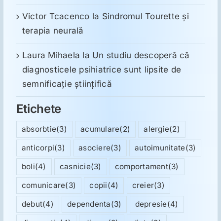
Victor Tcacenco
la
Sindromul Tourette şi
terapia neurală
Laura Mihaela
la
Un studiu descoperă că
diagnosticele psihiatrice sunt lipsite de
semnificație științifică
Etichete
absorbtie
(3)
acumulare
(2)
alergie
(2)
anticorpi
(3)
asociere
(3)
autoimunitate
(3)
boli
(4)
casnicie
(3)
comportament
(3)
comunicare
(3)
copii
(4)
creier
(3)
debut
(4)
dependenta
(3)
depresie
(4)