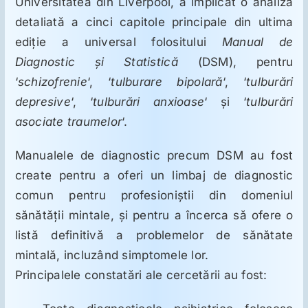
Universitatea din Liverpool, a implicat o analiză
ORL
detaliată a cinci capitole principale din ultima
ediție a universal folositului
Manual de
Oncologie
Diagnostic și Statistică
(DSM), pentru
‘
schizofrenie
‘, ‘
tulburare bipolară
‘, ‘
tulburări
Toxicologie
depresive
‘, ‘
tulburări anxioase
‘ și ‘
tulburări
asociate traumelor
‘.
Antipsihiatrie
Manualele de diagnostic precum DSM au fost
create pentru a oferi un limbaj de diagnostic
Psihoterapie
comun pentru profesioniștii din domeniul
sănătății mintale, și pentru a încerca să ofere o
Antropologie
listă definitivă a problemelor de sănătate
mintală, incluzând simptomele lor.
Principalele constatări ale cercetării au fost:
Proză utilă