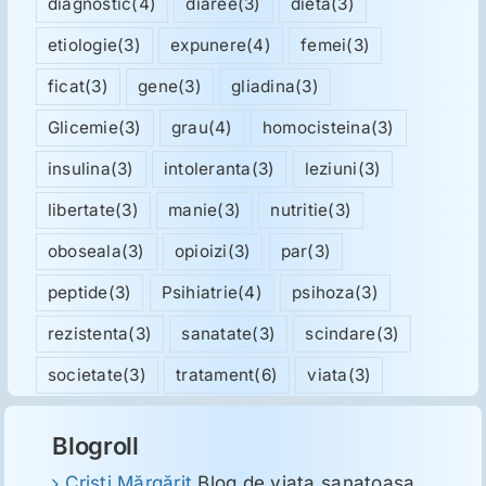
diagnostic
(4)
diaree
(3)
dieta
(3)
etiologie
(3)
expunere
(4)
femei
(3)
ficat
(3)
gene
(3)
gliadina
(3)
Glicemie
(3)
grau
(4)
homocisteina
(3)
insulina
(3)
intoleranta
(3)
leziuni
(3)
libertate
(3)
manie
(3)
nutritie
(3)
oboseala
(3)
opioizi
(3)
par
(3)
peptide
(3)
Psihiatrie
(4)
psihoza
(3)
rezistenta
(3)
sanatate
(3)
scindare
(3)
societate
(3)
tratament
(6)
viata
(3)
Blogroll
Cristi Mărgărit
Blog de viata sanatoasa,