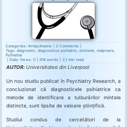
Suplimente
Reumatologie
on
Categories:
Antipsihiatrie
|
2 Comments
|
Un
Tags:
diagnostic
,
diagnosticul psihiatric
,
etichete
,
malpraxis
,
Ginecologie
studiu
Psihiatrie
descoperă
|
Daily Views: 0
|
418 words
|
2,1 min read
că
AUTOR:
Universitatea din Liverpool
diagnosticele
Mesajele lui Reichelt
psihiatrice
sunt
Un nou studiu publicat în
Psychiatry Research
, a
lipsite
de
concluzionat că diagnosticele psihiatrice ca
Dietă
semnificație
științifică
metode de identificare a tulburărilor mintale
distincte, sunt lipsite de valoare științifică.
LDN
Studiul condus de cercetători de la