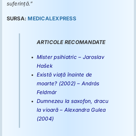
suferință.”
SURSA:
MEDICALEXPRESS
ARTICOLE RECOMANDATE
Mister psihiatric – Jaroslav
Hašek
Există viaţă înainte de
moarte? (2002) – András
Feldmár
Dumnezeu la saxofon, dracu
la vioară – Alexandra Gulea
(2004)