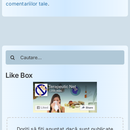
comentariilor tale
.
Cautare...
Like Box
Doriţi să fiţi anunţat dacă sunt publicate