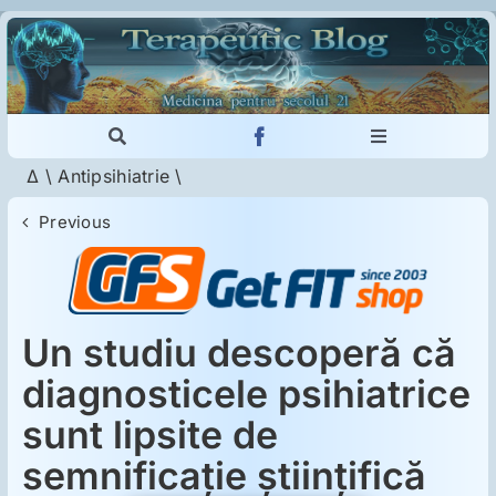
Skip
to
content
Toggle
Toggle
Navigation
Navigation
Δ
\
Antipsihiatrie
\
Cautare...
Imunologie
Previous
Dermatologie
Psihiatrie
Un studiu descoperă că
diagnosticele psihiatrice
Neurologie
sunt lipsite de
semnificație științifică
Intoleranţa la gluten