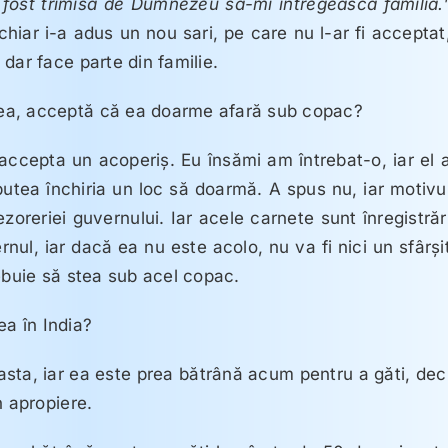
fost trimisă de Dumnezeu să-mi întregească familia.
 chiar i-a adus un nou sari, pe care nu l-ar fi acceptat
dar face parte din familie.
ea, acceptă că ea doarme afară sub copac?
accepta un acoperiş. Eu însămi am întrebat-o, iar el 
putea închiria un loc să doarmă. A spus nu, iar motivu
zoreriei guvernului. Iar acele carnete sunt înregistrăr
nul, iar dacă ea nu este acolo, nu va fi nici un sfârşi
ebuie să stea sub acel copac.
a în India?
asta, iar ea este prea bătrână acum pentru a găti, dec
n apropiere.