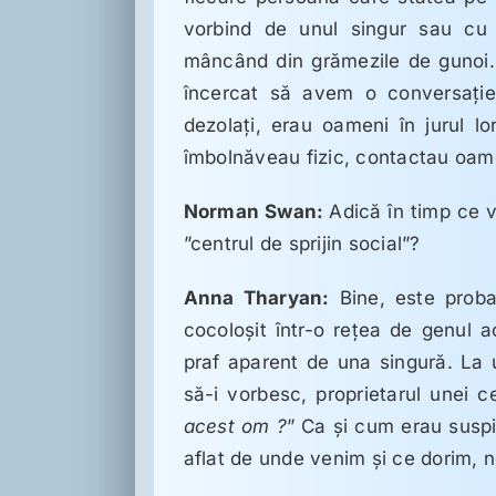
vorbind de unul singur sau cu 
mâncând din grămezile de gunoi. 
încercat să avem o conversaţie
dezolaţi, erau oameni în jurul lo
îmbolnăveau fizic, contactau oamen
Norman Swan:
Adică în timp ce v
”centrul de sprijin social”?
Anna Tharyan:
Bine, este probab
cocoloşit într-o reţea de genul 
praf aparent de una singură. La
să-i vorbesc, proprietarul unei ce
acest om ?
” Ca şi cum erau suspi
aflat de unde venim şi ce dorim,