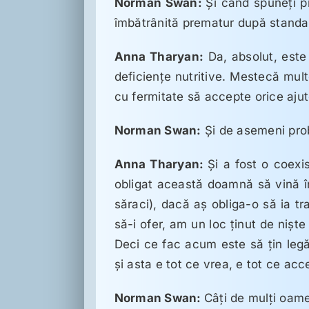
Norman Swan:
Şi când spuneţi p
îmbătrânită prematur după standa
Anna Tharyan:
Da, absolut, este 
deficienţe nutritive. Mestecă mult
cu fermitate să accepte orice ajut
Norman Swan:
Şi de asemeni prob
Anna Tharyan:
Şi a fost o coexi
obligat această doamnă să vină în
săraci), dacă aş obliga-o să ia t
să-i ofer, am un loc ţinut de nişte
Deci ce fac acum este să ţin legă
şi asta e tot ce vrea, e tot ce acc
Norman Swan:
Câţi de mulţi oame