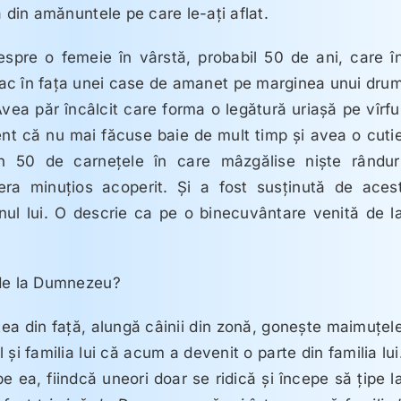
 din amănuntele pe care le-aţi aflat.
pre o femeie în vârstă, probabil 50 de ani, care î
opac în faţa unei case de amanet pe marginea unui dru
Avea păr încâlcit care forma o legătură uriaşă pe vîrfu
ent că nu mai făcuse baie de mult timp şi avea o cuti
 50 de carneţele în care mâzgălise nişte rândur
 era minuţios acoperit. Şi a fost susţinută de aces
nul lui. O descrie ca pe o binecuvântare venită de l
de la Dumnezeu?
tea din faţă, alungă câinii din zonă, goneşte maimuţel
 şi familia lui că acum a devenit o parte din familia lui
e ea, fiindcă uneori doar se ridică şi începe să ţipe l