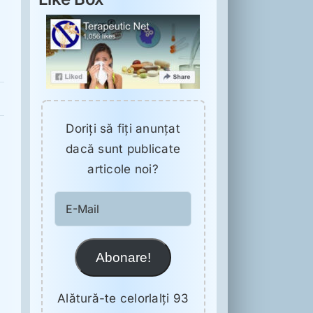
Doriţi să fiţi anunţat
dacă sunt publicate
articole noi?
E-
Mail
Abonare!
e
Alătură-te celorlalți 93