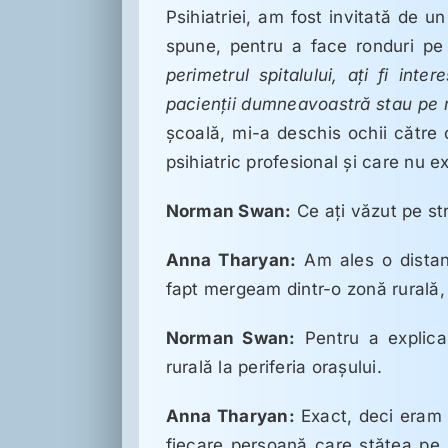
Psihiatriei, am fost invitată de 
spune, pentru a face ronduri pe 
perimetrul spitalului, aţi fi int
pacienţii dumneavoastră stau pe 
şcoală, mi-a deschis ochii către
psihiatric profesional şi care nu e
Norman Swan:
Ce aţi văzut pe st
Anna Tharyan:
Am ales o distan
fapt mergeam dintr-o zonă rurală, 
Norman Swan:
Pentru a explica
rurală la periferia oraşului.
Anna Tharyan:
Exact, deci eram ş
fiecare persoană care stătea pe 