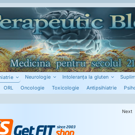
Neurologie
Intoleranţa la gluten
Supli
hiatrie
ORL
Oncologie
Toxicologie
Antipsihiatrie
Psih
Next