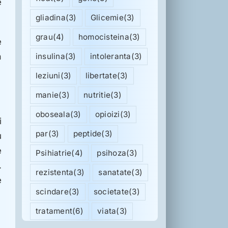
e
gliadina
(3)
Glicemie
(3)
grau
(4)
homocisteina
(3)
e
ă
insulina
(3)
intoleranta
(3)
leziuni
(3)
libertate
(3)
manie
(3)
nutritie
(3)
oboseala
(3)
opioizi
(3)
i
par
(3)
peptide
(3)
u
e
Psihiatrie
(4)
psihoza
(3)
.
rezistenta
(3)
sanatate
(3)
e
scindare
(3)
societate
(3)
tratament
(6)
viata
(3)