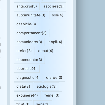
”
anticorpi
(3)
asociere
(3)
,
autoimunitate
(3)
boli
(4)
casnicie
(3)
comportament
(3)
a
comunicare
(3)
copii
(4)
l
creier
(3)
debut
(4)
i
t
dependenta
(3)
depresie
(4)
diagnostic
(4)
diaree
(3)
dieta
(3)
etiologie
(3)
i
expunere
(4)
femei
(3)
ficat
(3)
gene
(3)