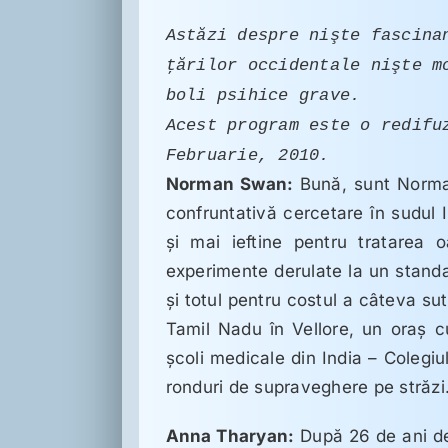
Astăzi despre nişte fascina
ţărilor occidentale nişte m
boli psihice grave.
Acest program este o redifu
Februarie, 2010.
Norman Swan:
Bună, sunt Norm
confruntativă cercetare în sudul I
şi mai ieftine pentru tratarea
experimente derulate la un standa
şi totul pentru costul a câteva sute
Tamil Nadu în Vellore, un oraş 
şcoli medicale din India – Colegiu
ronduri de supraveghere pe străz
Anna Tharyan:
După 26 de ani de