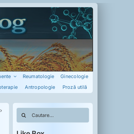
mente
Reumatologie
Ginecologie
oterapie
Antropologie
Proză utilă
Cautare...
Like Box