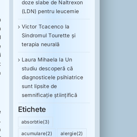
doze slabe de Naltrexon
(LDN) pentru leucemie
n
Victor Tcacenco
la
m
Sindromul Tourette şi
l
terapia neurală
e
i
Laura Mihaela
la
Un
t
studiu descoperă că
a
diagnosticele psihiatrice
sunt lipsite de
semnificație științifică
Etichete
e
.
absorbtie
(3)
a
acumulare
(2)
alergie
(2)