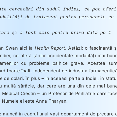
sus/jos
nte cercetări din sudul Indiei, ce pot oferi
pentru
odalităţi de tratament pentru persoanele cu
a
mări
zare şi a fost emis pentru prima dată pe 1
sau
micșora
an Swan aici la
Health Report
. Astăzi: o fascinantă ş
volumul.
ndiei, ce oferă ţărilor occidentale modalităţi mai bun
 oamenilor cu probleme psihice grave. Acestea sun
rd foarte înalt, independent de industria farmaceutic
 de dolari. În plus – în aceeaşi parte a Indiei, în statu
cu multă sărăcie, dar care are una din cele mai bun
l Medical Creştin – un Profesor de Psihiatrie care fac
i. Numele ei este Anna Tharyan.
 muncă în cadrul unui vast departament de predare 