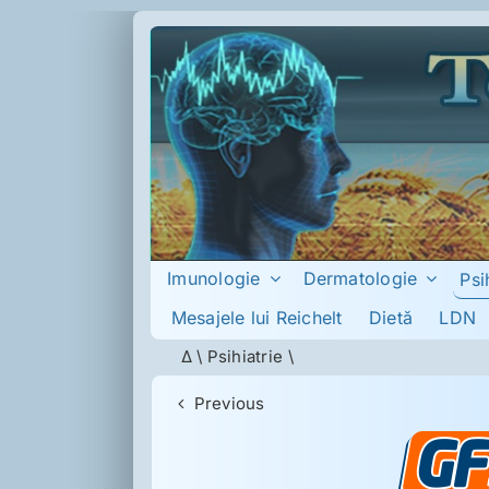
Skip
to
content
Imunologie
Dermatologie
Psi
Mesajele lui Reichelt
Dietă
LDN
Δ
\
Psihiatrie
\
Previous