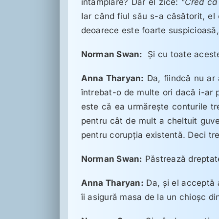
întâmplare? Dar el zice: ”
Cred că 
Iar când fiul său s-a căsătorit, el
deoarece este foarte suspicioasă, 
Norman Swan:
Şi cu toate acest
Anna Tharyan:
Da, fiindcă nu ar 
întrebat-o de multe ori dacă i-ar 
este că ea urmăreşte conturile tre
pentru cât de mult a cheltuit guver
pentru corupţia existentă. Deci tr
Norman Swan:
Păstrează dreptate
Anna Tharyan:
Da, şi el acceptă 
îi asigură masa de la un chioşc di