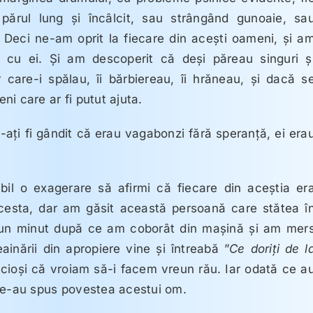
părul lung şi încâlcit, sau strângând gunoaie, sa
Deci ne-am oprit la fiecare din aceşti oameni, şi a
 cu ei. Şi am descoperit că deşi păreau singuri ş
r care-i spălau, îi bărbiereau, îi hrăneau, şi dacă s
i care ar fi putut ajuta.
-aţi fi gândit că erau vagabonzi fără speranţă, ei era
il o exagerare să afirmi că fiecare din aceştia er
acesta, dar am găsit această persoană care stătea î
 un minut după ce am coborât din maşină şi am mer
ainării din apropiere vine şi întreabă ”
Ce doriţi de l
cioşi că vroiam să-i facem vreun rău. Iar odată ce a
 ne-au spus povestea acestui om.