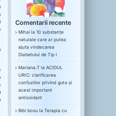
u
m
Comentarii recente
i
e
Mihai
la
10 substanţe
naturale care ar putea
ajuta vindecarea
u
Diabetului de Tip I
Mariana.T
la
ACIDUL
a
URIC: clarificarea
n
confuziilor privind guta și
s
acest important
a
antioxidant
u
Bibi bosu
la
Terapia cu