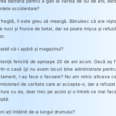
rea bătrână pentru a găti la vârsta de 50 de ani, est
rdele occidentale?
fragilă, îi este greu să meargă. Bănuiesc că are nişt
e nuci şi frunze de betal, dar se poate mişca şi refuz
or.
abil că-i apără şi magazinul?
stenţă fericită de aproape 20 de ani acum. Dacă aş f
tr-o casă (şi nu avem locuri bine administrate pentr
ratament, i-aş face o favoare? Nu am nimic altceva c
 misionari de caritate care ar accepta-o, dar a refuzat
tura cu ea, doar trec pe acolo şi o întreb ce mai fac
eptă.
ni aţi întâlnit de-a lungul drumului?