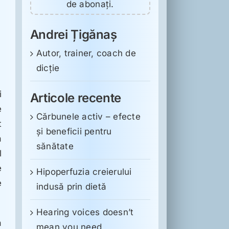
de abonați.
Andrei Țigănaș
Autor, trainer, coach de
dicție
i
Articole recente
e
Cărbunele activ – efecte
t
și beneficii pentru
ă
sănătate
l
e
Hipoperfuzia creierului
e
indusă prin dietă
Hearing voices doesn’t
a
mean you need