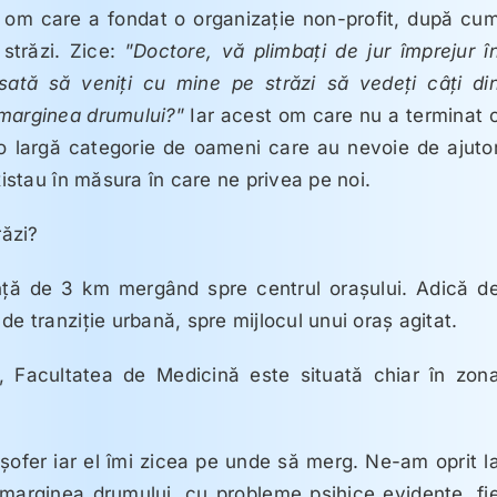
un om care a fondat o organizaţie non-profit, după cu
străzi. Zice: ”
Doctore, vă plimbaţi de jur împrejur î
eresată să veniţi cu mine pe străzi să vedeţi câţi di
marginea drumului?
” Iar acest om care nu a terminat 
 o largă categorie de oameni care au nevoie de ajuto
xistau în măsura în care ne privea pe noi.
răzi?
ţă de 3 km mergând spre centrul oraşului. Adică d
de tranziţie urbană, spre mijlocul unui oraş agitat.
, Facultatea de Medicină este situată chiar în zon
ofer iar el îmi zicea pe unde să merg. Ne-am oprit l
marginea drumului, cu probleme psihice evidente, fi