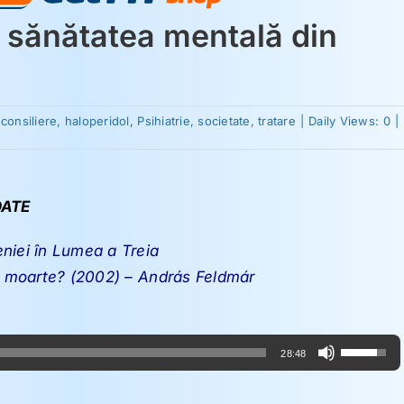
d sănătatea mentală din
:
consiliere
,
haloperidol
,
Psihiatrie
,
societate
,
tratare
|
Daily Views: 0
|
i
ea
ATE
niei în Lumea a Treia
de moarte? (2002) – András Feldmár
Foloseșt
28:48
tastele
săgeată