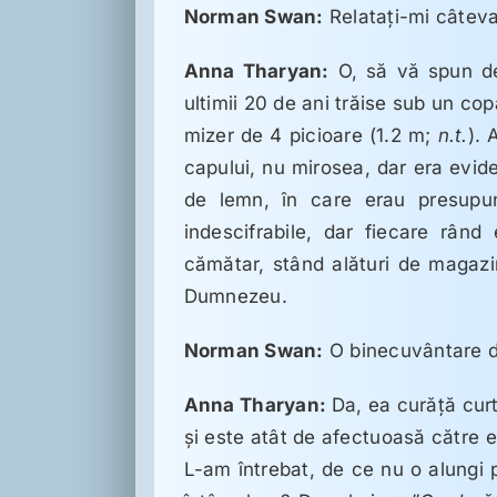
Norman Swan:
Relataţi-mi câteva
Anna Tharyan:
O, să vă spun des
ultimii 20 de ani trăise sub un c
mizer de 4 picioare (1.2 m;
n.t.
). 
capului, nu mirosea, dar era evid
de lemn, în care erau presupun
indescifrabile, dar fiecare rând
cămătar, stând alături de magazi
Dumnezeu.
Norman Swan:
O binecuvântare 
Anna Tharyan:
Da, ea curăţă cur
şi este atât de afectuoasă către el
L-am întrebat, de ce nu o alungi p