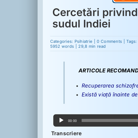
Cercetări privin
sudul Indiei
on
Categories:
Psihiatrie
|
0 Comments
|
Tags
Cercetăr
5952 words
|
29,8 min read
privind
sănătat
mentală
din
ARTICOLE RECOMAND
sudul
Indiei
Recuperarea schizofre
Există viaţă înainte 
Player
00:00
audio
Transcriere