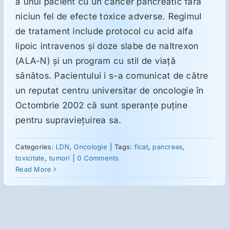
a unui pacient cu un cancer pancreatic fără
niciun fel de efecte toxice adverse. Regimul
de tratament include protocol cu acid alfa
lipoic intravenos şi doze slabe de naltrexon
(ALA-N) şi un program cu stil de viaţă
sănătos. Pacientului i s-a comunicat de către
un reputat centru universitar de oncologie în
Octombrie 2002 că sunt speranţe puţine
pentru supravieţuirea sa.
Categories:
LDN
,
Oncologie
|
Tags:
ficat
,
pancreas
,
toxicitate
,
tumori
|
0 Comments
Read More