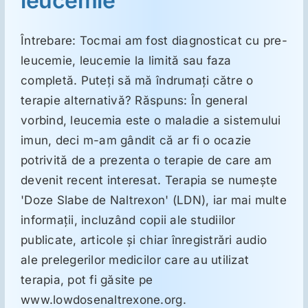
leucemie
ORL
Întrebare: Tocmai am fost diagnosticat cu pre-
Oncologie
leucemie, leucemie la limită sau faza
completă. Puteţi să mă îndrumaţi către o
Toxicologie
terapie alternativă? Răspuns: În general
vorbind, leucemia este o maladie a sistemului
Antipsihiatrie
imun, deci m-am gândit că ar fi o ocazie
potrivită de a prezenta o terapie de care am
devenit recent interesat. Terapia se numeşte
Psihoterapie
'Doze Slabe de Naltrexon' (LDN), iar mai multe
informaţii, incluzând copii ale studiilor
Antropologie
publicate, articole şi chiar înregistrări audio
ale prelegerilor medicilor care au utilizat
Proză utilă
terapia, pot fi găsite pe
www.lowdosenaltrexone.org.