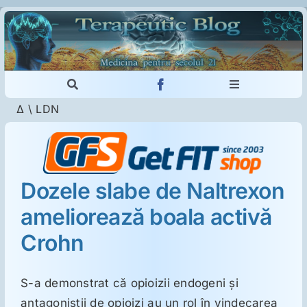
Skip
to
content
Toggle
Toggle
Navigation
Navigation
Δ
\
LDN
Cautare...
Imunologie
Dermatologie
Dozele slabe de Naltrexon
ameliorează boala activă
Psihiatrie
Crohn
Neurologie
S-a demonstrat că opioizii endogeni şi
Intoleranţa la gluten
antagoniştii de opioizi au un rol în vindecarea