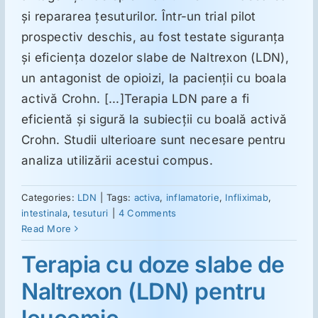
şi repararea ţesuturilor. Într-un trial pilot
prospectiv deschis, au fost testate siguranţa
Suplimente
şi eficienţa dozelor slabe de Naltrexon (LDN),
un antagonist de opioizi, la pacienţii cu boala
Reumatologie
activă Crohn. [...]Terapia LDN pare a fi
eficientă şi sigură la subiecţii cu boală activă
Ginecologie
Crohn. Studii ulterioare sunt necesare pentru
analiza utilizării acestui compus.
Mesajele lui Reichelt
Categories:
LDN
|
Tags:
activa
,
inflamatorie
,
Infliximab
,
intestinala
,
tesuturi
|
4 Comments
Dietă
Read More
Terapia cu doze slabe de
LDN
Naltrexon (LDN) pentru