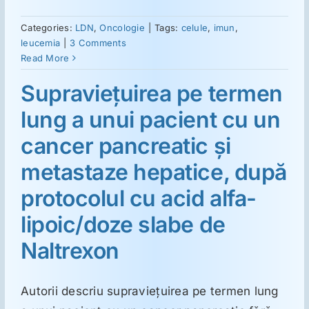
Categories:
LDN
,
Oncologie
|
Tags:
celule
,
imun
,
leucemia
|
3 Comments
Read More
Supravieţuirea pe termen
lung a unui pacient cu un
cancer pancreatic şi
metastaze hepatice, după
protocolul cu acid alfa-
lipoic/doze slabe de
Naltrexon
Autorii descriu supravieţuirea pe termen lung