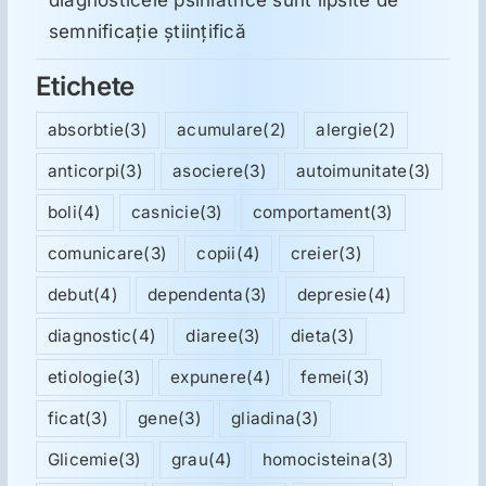
semnificație științifică
Etichete
absorbtie
(3)
acumulare
(2)
alergie
(2)
anticorpi
(3)
asociere
(3)
autoimunitate
(3)
boli
(4)
casnicie
(3)
comportament
(3)
comunicare
(3)
copii
(4)
creier
(3)
debut
(4)
dependenta
(3)
depresie
(4)
diagnostic
(4)
diaree
(3)
dieta
(3)
etiologie
(3)
expunere
(4)
femei
(3)
ficat
(3)
gene
(3)
gliadina
(3)
Glicemie
(3)
grau
(4)
homocisteina
(3)