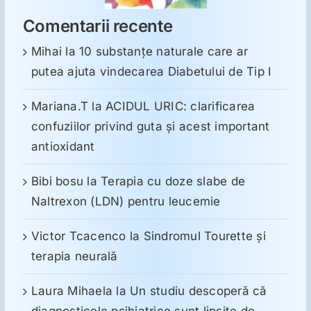
Comentarii recente
Mihai
la
10 substanţe naturale care ar
putea ajuta vindecarea Diabetului de Tip I
Mariana.T
la
ACIDUL URIC: clarificarea
confuziilor privind guta și acest important
antioxidant
Bibi bosu
la
Terapia cu doze slabe de
Naltrexon (LDN) pentru leucemie
Victor Tcacenco
la
Sindromul Tourette şi
terapia neurală
Laura Mihaela
la
Un studiu descoperă că
diagnosticele psihiatrice sunt lipsite de