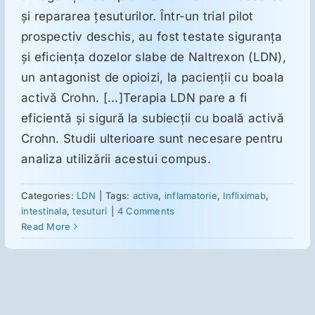
şi repararea ţesuturilor. Într-un trial pilot
prospectiv deschis, au fost testate siguranţa
Suplimente
şi eficienţa dozelor slabe de Naltrexon (LDN),
un antagonist de opioizi, la pacienţii cu boala
Reumatologie
activă Crohn. [...]Terapia LDN pare a fi
eficientă şi sigură la subiecţii cu boală activă
Ginecologie
Crohn. Studii ulterioare sunt necesare pentru
analiza utilizării acestui compus.
Mesajele lui Reichelt
Categories:
LDN
|
Tags:
activa
,
inflamatorie
,
Infliximab
,
intestinala
,
tesuturi
|
4 Comments
Dietă
Read More
LDN