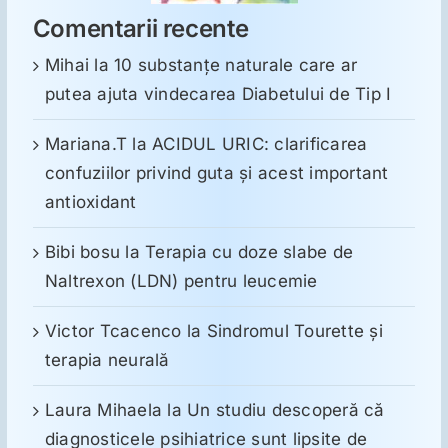
Comentarii recente
Mihai
la
10 substanţe naturale care ar
putea ajuta vindecarea Diabetului de Tip I
Mariana.T
la
ACIDUL URIC: clarificarea
confuziilor privind guta și acest important
antioxidant
Bibi bosu
la
Terapia cu doze slabe de
Naltrexon (LDN) pentru leucemie
Victor Tcacenco
la
Sindromul Tourette şi
terapia neurală
Laura Mihaela
la
Un studiu descoperă că
diagnosticele psihiatrice sunt lipsite de