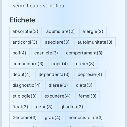
semnificație științifică
Etichete
absorbtie
(3)
acumulare
(2)
alergie
(2)
anticorpi
(3)
asociere
(3)
autoimunitate
(3)
boli
(4)
casnicie
(3)
comportament
(3)
comunicare
(3)
copii
(4)
creier
(3)
debut
(4)
dependenta
(3)
depresie
(4)
diagnostic
(4)
diaree
(3)
dieta
(3)
etiologie
(3)
expunere
(4)
femei
(3)
ficat
(3)
gene
(3)
gliadina
(3)
Glicemie
(3)
grau
(4)
homocisteina
(3)