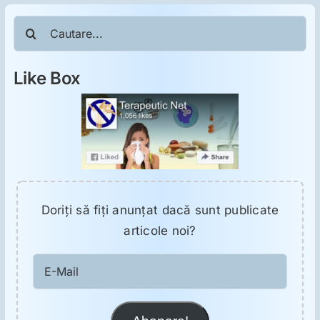
ORL
Cautare...
Oncologie
Like Box
Toxicologie
Antipsihiatrie
Psihoterapie
Doriţi să fiţi anunţat dacă sunt publicate
articole noi?
Antropologie
E-
Mail
Proză utilă