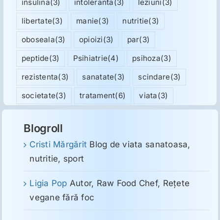
insulina
(3)
intoleranta
(3)
leziuni
(3)
libertate
(3)
manie
(3)
nutritie
(3)
oboseala
(3)
opioizi
(3)
par
(3)
peptide
(3)
Psihiatrie
(4)
psihoza
(3)
rezistenta
(3)
sanatate
(3)
scindare
(3)
societate
(3)
tratament
(6)
viata
(3)
Blogroll
Cristi Mărgărit
Blog de viata sanatoasa,
nutritie, sport
Ligia Pop
Autor, Raw Food Chef, Reţete
vegane fără foc