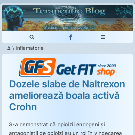
Skip
to
content
Toggle
Toggle
Navigation
Navigation
Δ
\
inflamatorie
Cautare...
Imunologie
Dermatologie
Dozele slabe de Naltrexon
ameliorează boala activă
Psihiatrie
Crohn
Neurologie
S-a demonstrat că opioizii endogeni şi
Intoleranţa la gluten
antagoniştii de opioizi au un rol în vindecarea