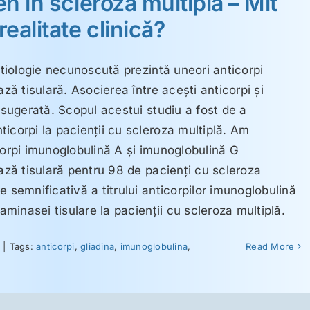
en în scleroza multiplă – Mit
ealitate clinică?
 etiologie necunoscută prezintă uneori anticorpi
ază tisulară. Asocierea între aceşti anticorpi şi
r sugerată. Scopul acestui studiu a fost de a
icorpi la pacienţii cu scleroza multiplă. Am
corpi imunoglobulină A şi imunoglobulină G
nază tisulară pentru 98 de pacienţi cu scleroza
 semnificativă a titrului anticorpilor imunoglobulină
taminasei tisulare la pacienţii cu scleroza multiplă.
|
Tags:
anticorpi
,
gliadina
,
imunoglobulina
,
Read More