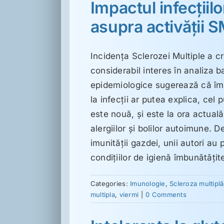
Impactul infecţiilo
asupra activăţii 
Incidenţa Sclerozei Multiple a c
considerabil interes în analiza b
epidemiologice sugerează că îmb
la infecţii ar putea explica, cel
este nouă, şi este la ora actuală
alergiilor şi bolilor autoimune. D
imunităţii gazdei, unii autori a
condiţiilor de igienă îmbunătăţi
Categories:
Imunologie
,
Scleroza multiplă
multipla
,
viermi
|
0 Comments