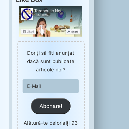
Doriţi să fiţi anunţat
dacă sunt publicate
articole noi?
E-
Mail
Abonare!
Alătură-te celorlalți 93