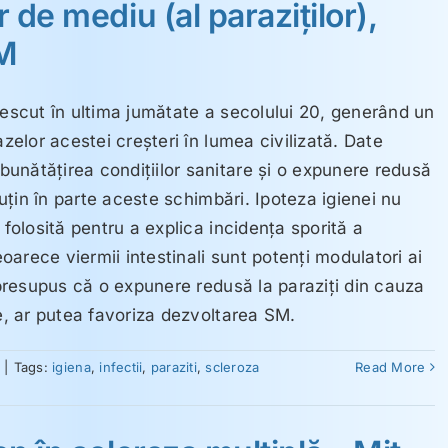
r de mediu (al paraziţilor),
SM
rescut în ultima jumătate a secolului 20, generând un
azelor acestei creşteri în lumea civilizată. Date
unătăţirea condiţiilor sanitare şi o expunere redusă
 puţin în parte aceste schimbări. Ipoteza igienei nu
 folosită pentru a explica incidenţa sporită a
eoarece viermii intestinali sunt potenţi modulatori ai
u presupus că o expunere redusă la paraziţi din cauza
te, ar putea favoriza dezvoltarea SM.
|
Tags:
igiena
,
infectii
,
paraziti
,
scleroza
Read More