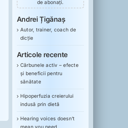
de abonați.
Andrei Țigănaș
Autor, trainer, coach de
dicție
Articole recente
Cărbunele activ – efecte
și beneficii pentru
sănătate
Hipoperfuzia creierului
indusă prin dietă
Hearing voices doesn’t
mean you need