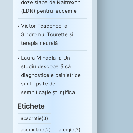
doze slabe de Naltrexon
(LDN) pentru leucemie
Victor Tcacenco
la
Sindromul Tourette şi
terapia neurală
Laura Mihaela
la
Un
studiu descoperă că
diagnosticele psihiatrice
sunt lipsite de
semnificație științifică
Etichete
absorbtie
(3)
acumulare
(2)
alergie
(2)