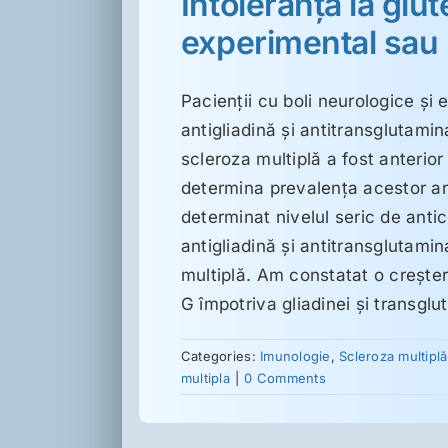
Intoleranţa la glut
experimental sau r
Pacienţii cu boli neurologice şi
antigliadină şi antitransglutamin
scleroza multiplă a fost anterio
determina prevalenţa acestor ant
determinat nivelul seric de anti
antigliadină şi antitransglutami
multiplă. Am constatat o creştere
G împotriva gliadinei şi transglu
Categories:
Imunologie
,
Scleroza multiplă
multipla
|
0 Comments