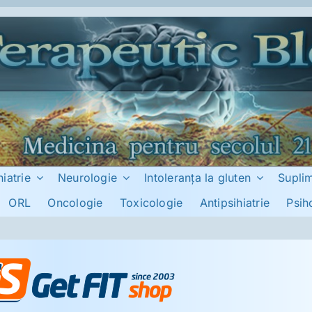
hiatrie
Neurologie
Intoleranţa la gluten
Supli
ORL
Oncologie
Toxicologie
Antipsihiatrie
Psih