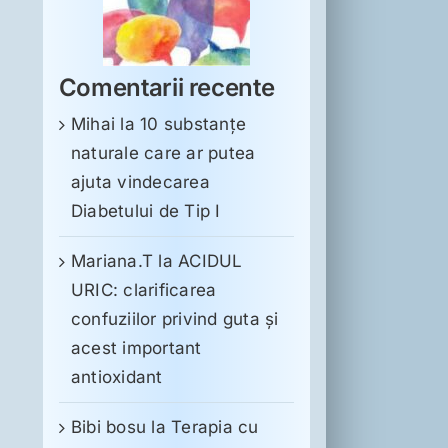
Comentarii recente
Mihai
la
10 substanţe
naturale care ar putea
ajuta vindecarea
Diabetului de Tip I
Mariana.T
la
ACIDUL
URIC: clarificarea
confuziilor privind guta și
acest important
antioxidant
Bibi bosu
la
Terapia cu