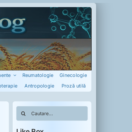
mente
Reumatologie
Ginecologie
oterapie
Antropologie
Proză utilă
Cautare...
Like Box