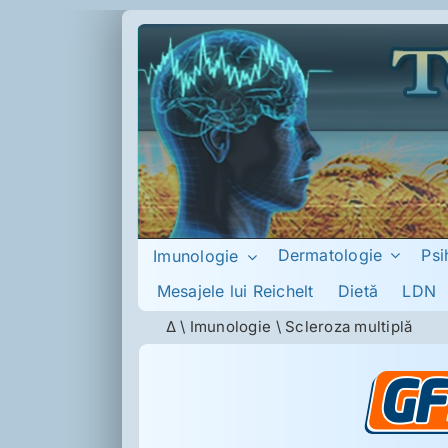
Skip
to
content
Dermatologie
Psi
Imunologie
Mesajele lui Reichelt
Dietă
LDN
Δ
\
Imunologie
\
Scleroza multiplă