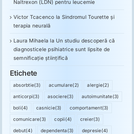
Naltrexon (LDN) pentru leucemie
Victor Tcacenco
la
Sindromul Tourette şi
terapia neurală
Laura Mihaela
la
Un studiu descoperă că
diagnosticele psihiatrice sunt lipsite de
semnificație științifică
Etichete
absorbtie
(3)
acumulare
(2)
alergie
(2)
anticorpi
(3)
asociere
(3)
autoimunitate
(3)
boli
(4)
casnicie
(3)
comportament
(3)
comunicare
(3)
copii
(4)
creier
(3)
debut
(4)
dependenta
(3)
depresie
(4)