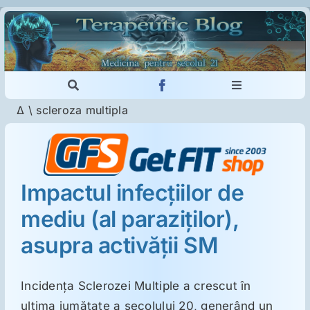
Skip
to
content
Toggle
Toggle
Navigation
Navigation
Δ
\
scleroza multipla
Cautare...
Imunologie
Dermatologie
Impactul infecţiilor de
mediu (al paraziţilor),
Psihiatrie
asupra activăţii SM
Neurologie
Incidenţa Sclerozei Multiple a crescut în
Intoleranţa la gluten
ultima jumătate a secolului 20, generând un