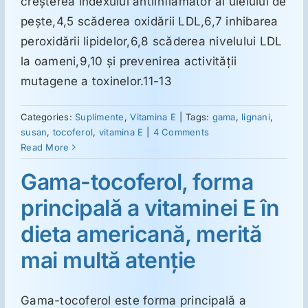
creşterea indexului antiinflamator al uleiului de
peşte,4,5 scăderea oxidării LDL,6,7 inhibarea
peroxidării lipidelor,6,8 scăderea nivelului LDL
la oameni,9,10 şi prevenirea activităţii
mutagene a toxinelor.11-13
Categories:
Suplimente
,
Vitamina E
|
Tags:
gama
,
lignani
,
susan
,
tocoferol
,
vitamina E
|
4 Comments
Read More
Gama-tocoferol, forma
principală a vitaminei E în
dieta americană, merită
mai multă atenţie
Gama-tocoferol este forma principală a