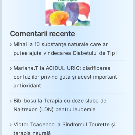
Comentarii recente
Mihai
la
10 substanţe naturale care ar
putea ajuta vindecarea Diabetului de Tip I
Mariana.T
la
ACIDUL URIC: clarificarea
confuziilor privind guta și acest important
antioxidant
Bibi bosu
la
Terapia cu doze slabe de
Naltrexon (LDN) pentru leucemie
Victor Tcacenco
la
Sindromul Tourette şi
terapia neurală