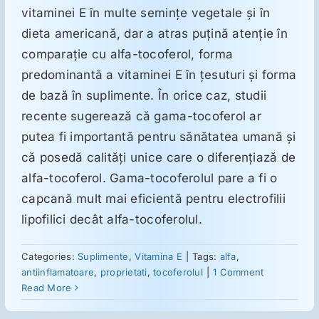
vitaminei E în multe seminţe vegetale şi în
dieta americană, dar a atras puţină atenţie în
comparaţie cu alfa-tocoferol, forma
predominantă a vitaminei E în ţesuturi şi forma
de bază în suplimente. În orice caz, studii
recente sugerează că gama-tocoferol ar
putea fi importantă pentru sănătatea umană şi
că posedă calităţi unice care o diferenţiază de
alfa-tocoferol. Gama-tocoferolul pare a fi o
capcană mult mai eficientă pentru electrofilii
lipofilici decât alfa-tocoferolul.
Categories:
Suplimente
,
Vitamina E
|
Tags:
alfa
,
antiinflamatoare
,
proprietati
,
tocoferolul
|
1 Comment
Read More