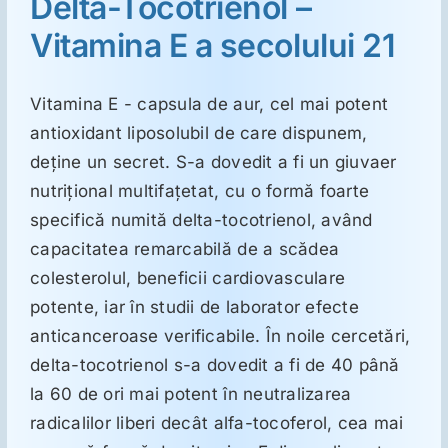
Delta-Tocotrienol –
Vitamina E a secolului 21
Suplimente
Vitamina E - capsula de aur, cel mai potent
Reumatologie
antioxidant liposolubil de care dispunem,
deține un secret. S-a dovedit a fi un giuvaer
Ginecologie
nutrițional multifațetat, cu o formă foarte
specifică numită delta-tocotrienol, având
capacitatea remarcabilă de a scădea
Mesajele lui Reichelt
colesterolul, beneficii cardiovasculare
potente, iar în studii de laborator efecte
Dietă
anticanceroase verificabile. În noile cercetări,
delta-tocotrienol s-a dovedit a fi de 40 până
LDN
la 60 de ori mai potent în neutralizarea
radicalilor liberi decât alfa-tocoferol, cea mai