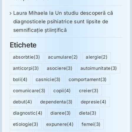
Laura Mihaela
la
Un studiu descoperă că
diagnosticele psihiatrice sunt lipsite de
semnificație științifică
Etichete
absorbtie
(3)
acumulare
(2)
alergie
(2)
anticorpi
(3)
asociere
(3)
autoimunitate
(3)
boli
(4)
casnicie
(3)
comportament
(3)
comunicare
(3)
copii
(4)
creier
(3)
debut
(4)
dependenta
(3)
depresie
(4)
diagnostic
(4)
diaree
(3)
dieta
(3)
etiologie
(3)
expunere
(4)
femei
(3)