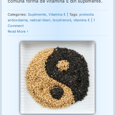
comună formă de vitamina E din suplimente.
ORL
Categories:
Suplimente
,
Vitamina E
|
Tags:
protectia
Oncologie
antioxidanta
,
radicali liberi
,
tocotrienoli
,
vitamina E
|
1
Comment
Read More
Toxicologie
Antipsihiatrie
Psihoterapie
lui
los
nei E
Antropologie
E
Proză utilă