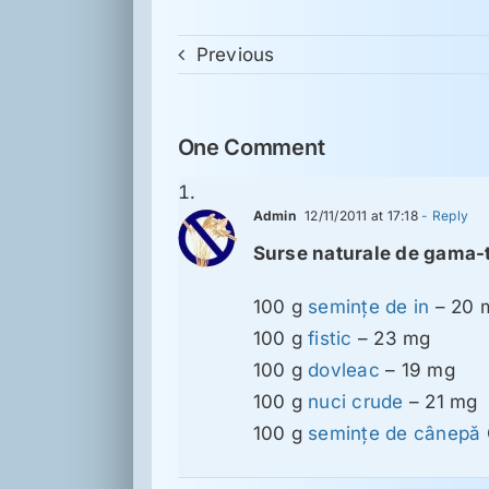
Previous
One Comment
Admin
12/11/2011 at 17:18
- Reply
Surse naturale de gama-
100 g
seminţe de in
– 20 
100 g
fistic
– 23 mg
100 g
dovleac
– 19 mg
100 g
nuci crude
– 21 mg
100 g
seminţe de cânepă