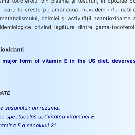
ama-tocoferolul din plasmă şi ţesuturi, în opoziţie c
, care le creşte pe amândouă. Revedem informaţiil
 metabolismului, chimiei şi activităţii neantioxidante 
idemiologice privind legătura dintre gama-tocoferol
ioxidanti
major form of vitamin E in the US diet, deserve
ATE
le susanului: un rezumat
sc spectaculos activitatea vitaminei E
tamina E a secolului 21