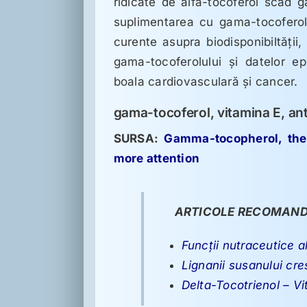
ridicate de alfa-tocoferol scad g
suplimentarea cu gama-tocoferol
curente asupra biodisponibiltăţii,
gama-tocoferolului şi datelor ep
boala cardiovasculară şi cancer.
gama-tocoferol, vitamina E, ant
SURSA:
Gamma-tocopherol, the 
more attention
ARTICOLE RECOMAND
Funcţii nutraceutice a
Lignanii susanului cre
Delta-Tocotrienol – Vi