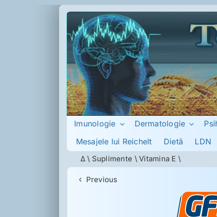
Skip
to
content
Imunologie
Dermatologie
Psi
Mesajele lui Reichelt
Dietă
LDN
Δ
\
Suplimente
\
Vitamina E
\
Previous