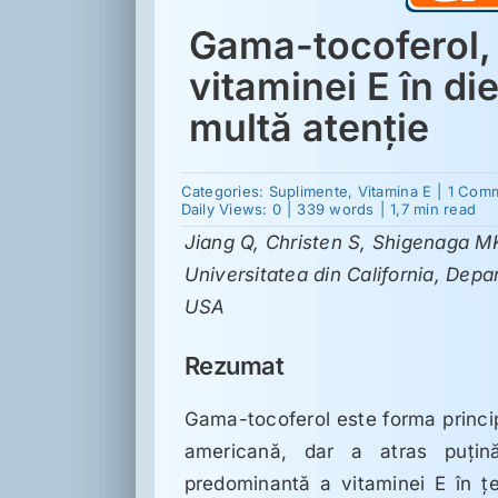
Gama-tocoferol, 
vitaminei E în d
multă atenţie
Categories:
Suplimente
,
Vitamina E
|
1 Com
Daily Views: 0
|
339 words
|
1,7 min read
Jiang Q, Christen S, Shigenaga 
Universitatea din California, Depa
USA
Rezumat
Gama-tocoferol este forma princip
americană, dar a atras puţină
predominantă a vitaminei E în ţe