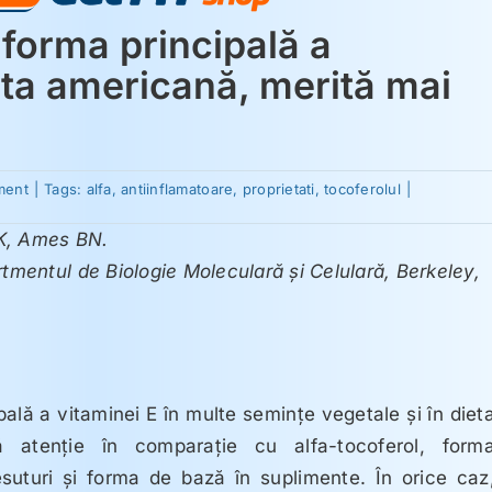
forma principală a
ieta americană, merită mai
on
ment
|
Tags:
alfa
,
antiinflamatoare
,
proprietati
,
tocoferolul
|
Gama-
tocoferol,
MK, Ames BN.
forma
principală
rtmentul de Biologie Moleculară şi Celulară, Berkeley,
a
vitaminei
E
în
dieta
americană,
merită
mai
ală a vitaminei E în multe seminţe vegetale şi în diet
multă
atenţie
 atenţie în comparaţie cu alfa-tocoferol, form
suturi şi forma de bază în suplimente. În orice caz