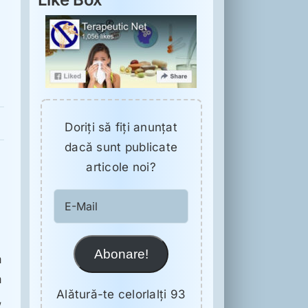
Doriţi să fiţi anunţat
dacă sunt publicate
articole noi?
E-
Mail
Abonare!
a
a
Alătură-te celorlalți 93
,