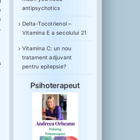
u
antipsychotics
e
a
Delta-Tocotrienol –
,
Vitamina E a secolului 21
Vitamina C: un nou
tratament adjuvant
s
pentru epilepsie?
Psihoterapeut