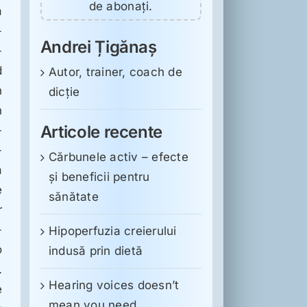
de abonați.
a
-
Andrei Țigănaș
-
d
Autor, trainer, coach de
n
dicție
n
Articole recente
-
-
Cărbunele activ – efecte
ă
și beneficii pentru
e
sănătate
r
-
Hipoperfuzia creierului
o
indusă prin dietă
.
Hearing voices doesn’t
e
mean you need