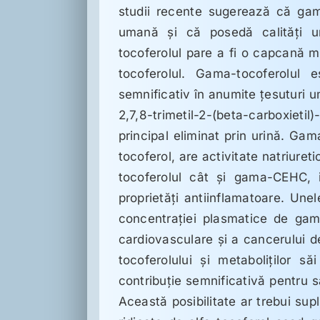
studii recente sugerează că gam
umană şi că posedă calităţi un
tocoferolul pare a fi o capcană mul
tocoferolul. Gama-tocoferolul 
semnificativ în anumite ţesuturi 
2,7,8-trimetil-2-(beta-carboxi
principal eliminat prin urină. Ga
tocoferol, are activitate natriure
tocoferolul cât şi gama-CEHC, i
proprietăţi antiinflamatoare. Une
concentraţiei plasmatice de gama
cardiovasculare şi a cancerului de
tocoferolului şi metaboliţilor 
contribuţie semnificativă pentr
Această posibilitate ar trebui su