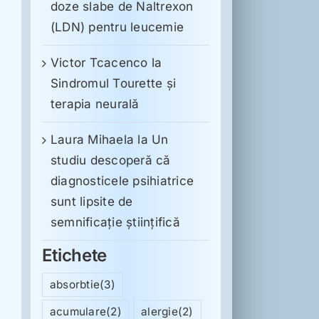
doze slabe de Naltrexon
(LDN) pentru leucemie
Victor Tcacenco
la
Sindromul Tourette şi
terapia neurală
Laura Mihaela
la
Un
studiu descoperă că
diagnosticele psihiatrice
sunt lipsite de
semnificație științifică
Etichete
absorbtie
(3)
acumulare
(2)
alergie
(2)