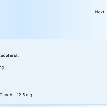
Next
tocoferol
:
mg
Canah – 12.5 mg