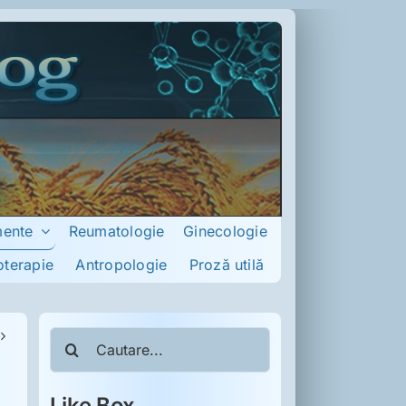
mente
Reumatologie
Ginecologie
oterapie
Antropologie
Proză utilă
Cautare...
Like Box