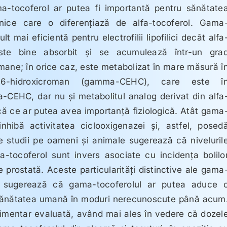
a-tocoferol ar putea fi importantă pentru sănătate
ice care o diferenţiază de alfa-tocoferol. Gama
t mai eficientă pentru electrofilii lipofilici decât alfa
este bine absorbit şi se acumulează într-un gra
umane; în orice caz, este metabolizat în mare măsură î
etil)-6-hidroxicroman (gamma-CEHC), care este î
ma-CEHC, dar nu şi metabolitul analog derivat din alfa
tică ce ar putea avea importanţă fiziologică. Atât gama
nhibă activitatea ciclooxigenazei şi, astfel, posed
le studii pe oameni şi animale sugerează că niveluril
-tocoferol sunt invers asociate cu incidenţa bolilo
 prostată. Aceste particularităţi distinctive ale gama
săi sugerează că gama-tocoferolul ar putea aduce 
u sănătatea umană în moduri nerecunoscute până acum
plimentar evaluată, având mai ales în vedere că dozel