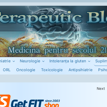
Supli
hiatrie
Neurologie
Intoleranţa la gluten
ORL
Oncologie
Toxicologie
Antipsihiatrie
Psih
Next