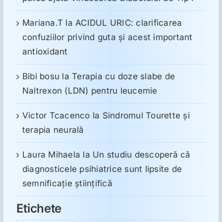
Mariana.T
la
ACIDUL URIC: clarificarea
confuziilor privind guta și acest important
antioxidant
Bibi bosu
la
Terapia cu doze slabe de
Naltrexon (LDN) pentru leucemie
Victor Tcacenco
la
Sindromul Tourette şi
terapia neurală
Laura Mihaela
la
Un studiu descoperă că
diagnosticele psihiatrice sunt lipsite de
semnificație științifică
Etichete