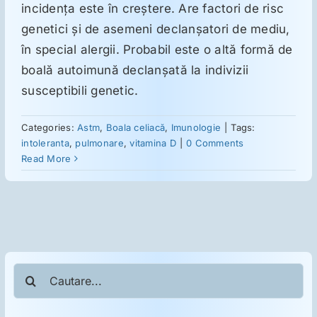
incidenţa este în creştere. Are factori de risc
genetici şi de asemeni declanşatori de mediu,
în special alergii. Probabil este o altă formă de
boală autoimună declanşată la indivizii
susceptibili genetic.
Categories:
Astm
,
Boala celiacă
,
Imunologie
|
Tags:
intoleranta
,
pulmonare
,
vitamina D
|
0 Comments
Read More
Cautare...