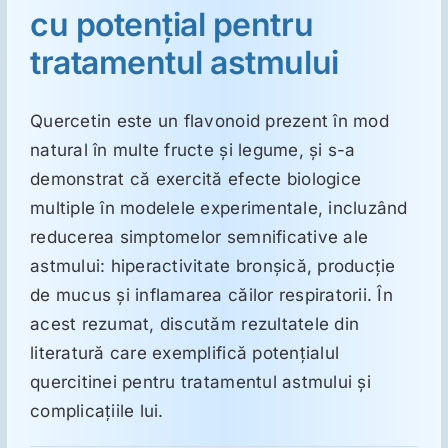
cu potenţial pentru
tratamentul astmului
Suplimente
Quercetin este un flavonoid prezent în mod
Reumatologie
natural în multe fructe şi legume, şi s-a
demonstrat că exercită efecte biologice
Ginecologie
multiple în modelele experimentale, incluzând
reducerea simptomelor semnificative ale
Mesajele lui Reichelt
astmului: hiperactivitate bronşică, producţie
de mucus şi inflamarea căilor respiratorii. În
Dietă
acest rezumat, discutăm rezultatele din
literatură care exemplifică potenţialul
quercitinei pentru tratamentul astmului şi
LDN
complicaţiile lui.