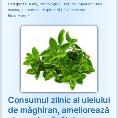
ORL
Categories:
Astm
,
Imunologie
|
Tags:
cai
,
hiperactivitate
,
mucus
,
quercetina
,
respiratorii
|
0 Comments
Read More
Oncologie
Toxicologie
 al
Antipsihiatrie
iran,
ea de
ţilor
Psihoterapie
Antropologie
Consumul zilnic al uleiului
Proză utilă
de măghiran, ameliorează