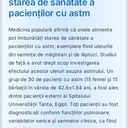
starea de sănătate a
pacienţilor cu astm
Medicina populară afirmă că unele alimente
pot îmbunătăţi starea de sănătate a
pacienţilor cu astm, exemplele fiind uleiurile
din seminţe de măghiran şi de lăptuci. Studiul
de faţă a avut drept scop investigarea
efectului acestor uleiuri asupra astmului. Un
grup de 30 de pacienţi cu astm (15 femei şi 15
bărbaţi) în vârsta de 42.6±1.84 ani, a fost ales
dintre pacienţii externi ai Spitalului
Universităţii Tanta, Egipt. Toţi pacienţii au fost
diagnosticaţi conform funcţiilor pulmonare,
variabilelor serice şi semnelor clinice, ca fiind