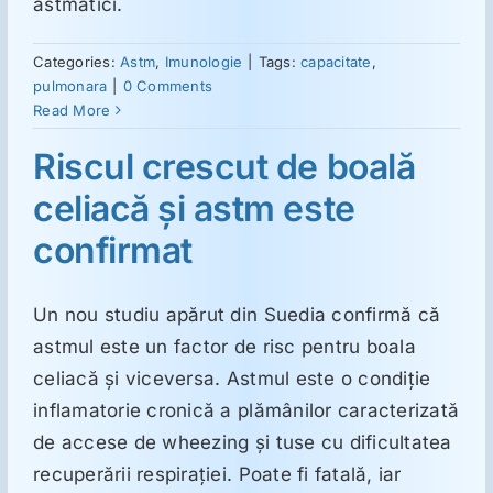
astmatici.
Categories:
Astm
,
Imunologie
|
Tags:
capacitate
,
pulmonara
|
0 Comments
Read More
Riscul crescut de boală
celiacă şi astm este
confirmat
Un nou studiu apărut din Suedia confirmă că
astmul este un factor de risc pentru boala
celiacă şi viceversa. Astmul este o condiţie
inflamatorie cronică a plămânilor caracterizată
de accese de wheezing şi tuse cu dificultatea
recuperării respiraţiei. Poate fi fatală, iar