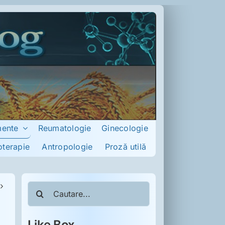
mente
Reumatologie
Ginecologie
oterapie
Antropologie
Proză utilă
Cautare...
Like Box