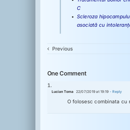
C
Scleroza hipocampului 
asociată cu intoleranţ
Previous
One Comment
Lucian Toma
22/07/2019 at 19:19
- Reply
O folosesc combinata cu 