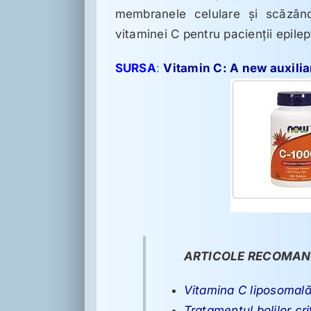
membranele celulare și scăzând 
vitaminei C pentru pacienții epilept
SURSA
:
Vitamin C: A new auxilia
ARTICOLE RECOMAN
Vitamina C liposomal
Tratamentul bolilor c