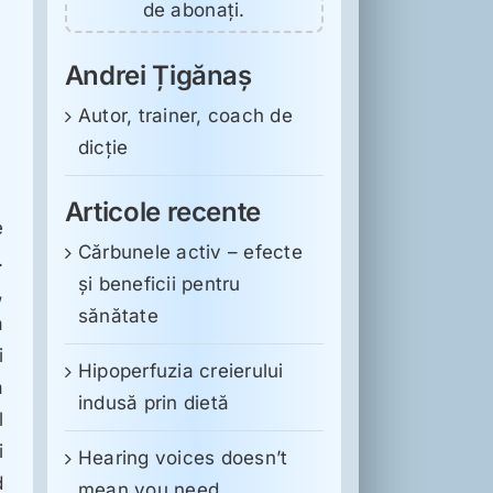
de abonați.
Andrei Țigănaș
Autor, trainer, coach de
dicție
Articole recente
e
Cărbunele activ – efecte
.
și beneficii pentru
,
sănătate
a
i
Hipoperfuzia creierului
a
indusă prin dietă
l
i
Hearing voices doesn’t
d
mean you need