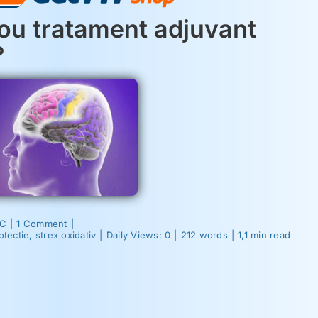
ou tratament adjuvant
?
on
 C
|
1 Comment
|
Vitamina
otectie
,
strex oxidativ
|
Daily Views: 0
|
212 words
|
1,1 min read
C:
un
nou
tratament
adjuvant
pentru
epilepsie?