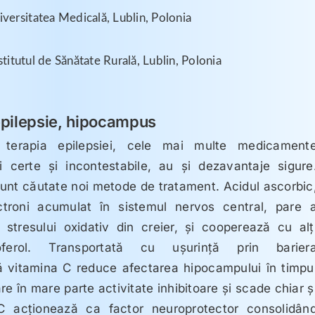
versitatea Medicală, Lublin, Polonia
titutul de Sănătate Rurală
, Lublin, Polonia
epilepsie, hipocampus
 terapia epilepsiei, cele mai multe medicament
ii certe și incontestabile, au și dezavantaje sigure
unt căutate noi metode de tratament. Acidul ascorbic
ctroni acumulat în sistemul nervos central, pare 
r stresului oxidativ din creier, și cooperează cu alț
oferol. Transportată cu ușurință prin barier
ă vitamina C reduce afectarea hipocampului în timpu
 are în mare parte activitate inhibitoare și scade chiar ș
 C acționează ca factor neuroprotector consolidân