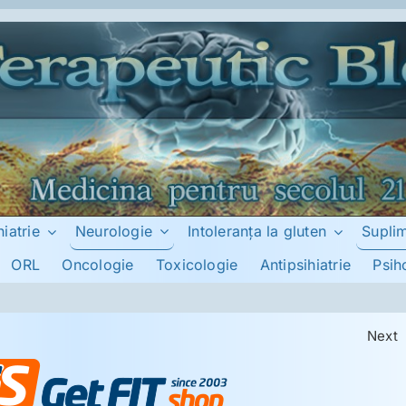
Neurologie
Supli
hiatrie
Intoleranţa la gluten
ORL
Oncologie
Toxicologie
Antipsihiatrie
Psih
Next