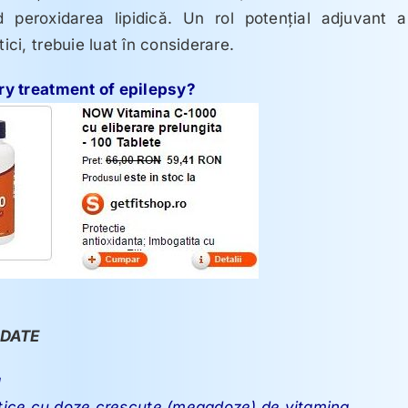
peroxidarea lipidică. Un rol potențial adjuvant a
ici, trebuie luat în considerare.
ry treatment of epilepsy?
DATE
ă
ritice cu doze crescute (megadoze) de vitamina