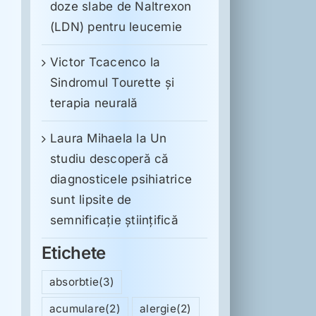
doze slabe de Naltrexon
(LDN) pentru leucemie
Victor Tcacenco
la
Sindromul Tourette şi
terapia neurală
Laura Mihaela
la
Un
studiu descoperă că
diagnosticele psihiatrice
sunt lipsite de
semnificație științifică
Etichete
absorbtie
(3)
acumulare
(2)
alergie
(2)