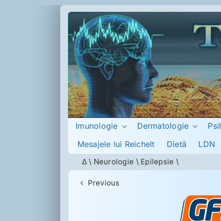
Skip
to
content
Imunologie
Dermatologie
Psi
Mesajele lui Reichelt
Dietă
LDN
Δ
\
Neurologie
\
Epilepsie
\
Previous