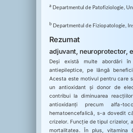
a 
Departmentul de Patofiziologie, Uni
b
 Departmentul de Fiziopatologie, Ins
Rezumat
adjuvant, neuroprotector, 
Deși există multe abordări în
antiepileptice, pe lângă benefic
Acesta este motivul pentru care s
un antioxidant și donor de ele
contribui la diminuarea reacțiilo
antioxidanți precum alfa-toc
hematoencefalică, s-a dovedit c
crizelor. Funcție de tipul crizelor,
mortalitatea. În plus, vitamina