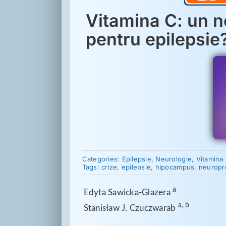
Vitamina C: un n
pentru epilepsie
Categories:
Epilepsie
,
Neurologie
,
Vitamina
Tags:
crize
,
epilepsie
,
hipocampus
,
neuropr
a
Edyta Sawicka-Glazera 
a, b
Stanisław J. Czuczwarab 