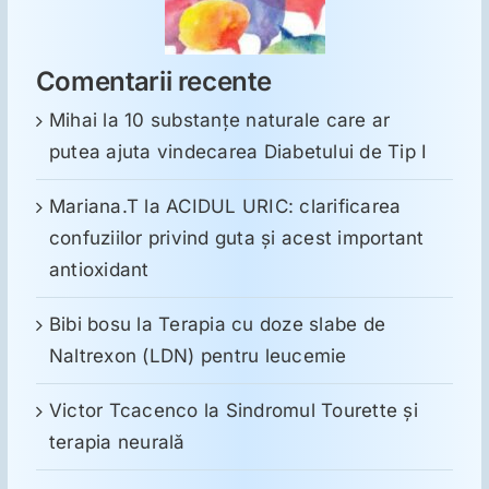
Comentarii recente
Mihai
la
10 substanţe naturale care ar
putea ajuta vindecarea Diabetului de Tip I
Mariana.T
la
ACIDUL URIC: clarificarea
confuziilor privind guta și acest important
antioxidant
Bibi bosu
la
Terapia cu doze slabe de
Naltrexon (LDN) pentru leucemie
Victor Tcacenco
la
Sindromul Tourette şi
terapia neurală