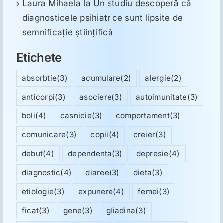
Laura Mihaela
la
Un studiu descoperă că
diagnosticele psihiatrice sunt lipsite de
semnificație științifică
Etichete
absorbtie
(3)
acumulare
(2)
alergie
(2)
anticorpi
(3)
asociere
(3)
autoimunitate
(3)
boli
(4)
casnicie
(3)
comportament
(3)
comunicare
(3)
copii
(4)
creier
(3)
debut
(4)
dependenta
(3)
depresie
(4)
diagnostic
(4)
diaree
(3)
dieta
(3)
etiologie
(3)
expunere
(4)
femei
(3)
ficat
(3)
gene
(3)
gliadina
(3)