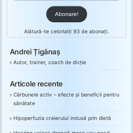
Abonare!
Alătură-te celorlalți 93 de abonați.
Andrei Țigănaș
Autor, trainer, coach de dicție
Articole recente
Cărbunele activ – efecte și beneficii pentru
sănătate
Hipoperfuzia creierului indusă prin dietă
Hearing voices doesn’t mean you need