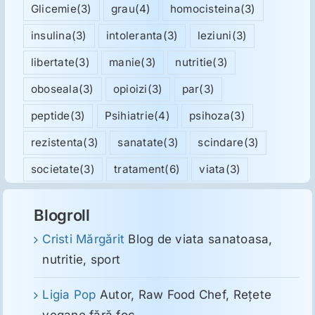
Glicemie
(3)
grau
(4)
homocisteina
(3)
insulina
(3)
intoleranta
(3)
leziuni
(3)
libertate
(3)
manie
(3)
nutritie
(3)
oboseala
(3)
opioizi
(3)
par
(3)
peptide
(3)
Psihiatrie
(4)
psihoza
(3)
rezistenta
(3)
sanatate
(3)
scindare
(3)
societate
(3)
tratament
(6)
viata
(3)
Blogroll
Cristi Mărgărit
Blog de viata sanatoasa,
nutritie, sport
Ligia Pop
Autor, Raw Food Chef, Reţete
vegane fără foc