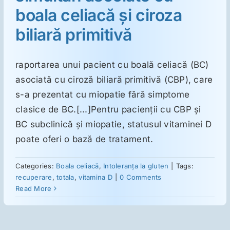
ORL
boala celiacă şi ciroza
biliară primitivă
Oncologie
raportarea unui pacient cu boală celiacă (BC)
Toxicologie
asociată cu ciroză biliară primitivă (CBP), care
s-a prezentat cu miopatie fără simptome
Antipsihiatrie
clasice de BC.[...]Pentru pacienţii cu CBP şi
BC subclinică şi miopatie, statusul vitaminei D
Psihoterapie
poate oferi o bază de tratament.
Categories:
Boala celiacă
,
Intoleranţa la gluten
|
Tags:
Antropologie
recuperare
,
totala
,
vitamina D
|
0 Comments
Read More
Proză utilă