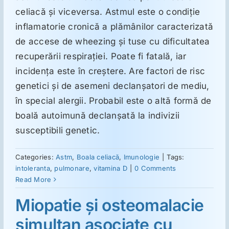
celiacă şi viceversa. Astmul este o condiţie
inflamatorie cronică a plămânilor caracterizată
Suplimente
de accese de wheezing şi tuse cu dificultatea
recuperării respiraţiei. Poate fi fatală, iar
Reumatologie
incidenţa este în creştere. Are factori de risc
genetici şi de asemeni declanşatori de mediu,
Ginecologie
în special alergii. Probabil este o altă formă de
boală autoimună declanşată la indivizii
susceptibili genetic.
Mesajele lui Reichelt
Categories:
Astm
,
Boala celiacă
,
Imunologie
|
Tags:
Dietă
intoleranta
,
pulmonare
,
vitamina D
|
0 Comments
Read More
LDN
Miopatie şi osteomalacie
simultan asociate cu