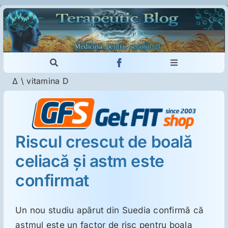
Skip
to
content
Toggle
Toggle
Navigation
Navigation
Δ
\
vitamina D
Cautare...
Imunologie
Dermatologie
Riscul crescut de boală
celiacă şi astm este
Psihiatrie
confirmat
Neurologie
Un nou studiu apărut din Suedia confirmă că
Intoleranţa la gluten
astmul este un factor de risc pentru boala