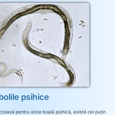
 bolile psihice
ţioasă pentru orice boală psihică, există cel puţin