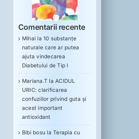
Comentarii recente
Mihai
la
10 substanţe
naturale care ar putea
ajuta vindecarea
Diabetului de Tip I
Mariana.T
la
ACIDUL
URIC: clarificarea
confuziilor privind guta și
acest important
antioxidant
Bibi bosu
la
Terapia cu