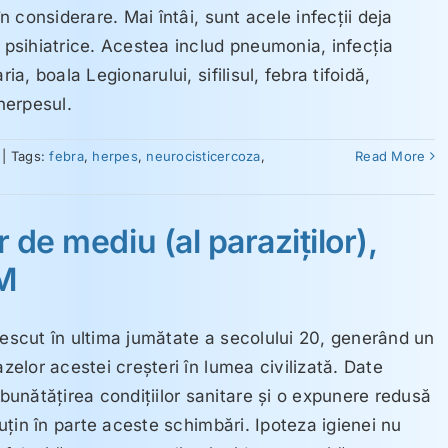
în considerare. Mai întâi, sunt acele infecţii deja
sihiatrice. Acestea includ pneumonia, infecţia
ia, boala Legionarului, sifilisul, febra tifoidă,
 herpesul.
|
Tags:
febra
,
herpes
,
neurocisticercoza
,
Read More
r de mediu (al paraziţilor),
SM
rescut în ultima jumătate a secolului 20, generând un
azelor acestei creşteri în lumea civilizată. Date
unătăţirea condiţiilor sanitare şi o expunere redusă
 puţin în parte aceste schimbări. Ipoteza igienei nu