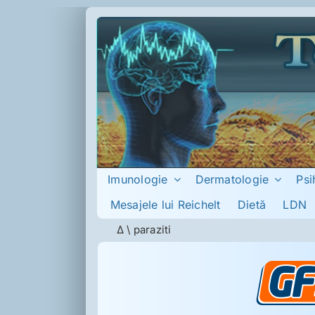
Skip
to
content
Imunologie
Dermatologie
Psi
Mesajele lui Reichelt
Dietă
LDN
Δ
\
paraziti