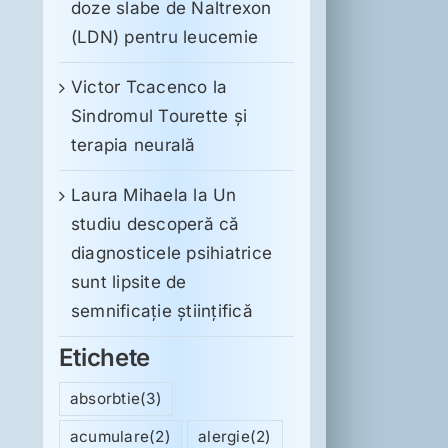
doze slabe de Naltrexon
(LDN) pentru leucemie
Victor Tcacenco
la
Sindromul Tourette şi
terapia neurală
Laura Mihaela
la
Un
studiu descoperă că
diagnosticele psihiatrice
sunt lipsite de
semnificație științifică
Etichete
absorbtie
(3)
acumulare
(2)
alergie
(2)