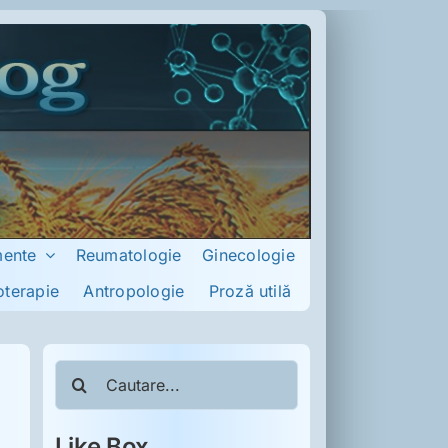
mente
Reumatologie
Ginecologie
oterapie
Antropologie
Proză utilă
Cautare...
Like Box