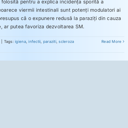
 folosită pentru a explica incidenţa sporită a
eoarece viermii intestinali sunt potenţi modulatori ai
u presupus că o expunere redusă la paraziţi din cauza
te, ar putea favoriza dezvoltarea SM.
|
Tags:
igiena
,
infectii
,
paraziti
,
scleroza
Read More