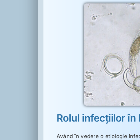
r în bolile psihice
hoparazitologie
Rolul infecţiilor în
Având în vedere o etiologie infec