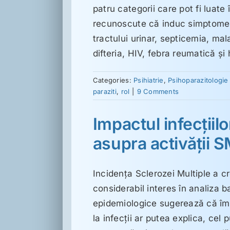
patru categorii care pot fi luate 
recunoscute că induc simptome p
tractului urinar, septicemia, malar
difteria, HIV, febra reumatică şi
Categories:
Psihiatrie
,
Psihoparazitologie
paraziti
,
rol
|
9 Comments
Impactul infecţiilo
asupra activăţii 
Incidenţa Sclerozei Multiple a c
considerabil interes în analiza b
epidemiologice sugerează că îmb
la infecţii ar putea explica, cel