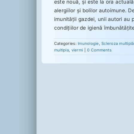
este nouă, şi este la ora actuală
alergiilor şi bolilor autoimune. D
imunităţii gazdei, unii autori a
condiţiilor de igienă îmbunătăţi
Categories:
Imunologie
,
Scleroza multiplă
multipla
,
viermi
|
0 Comments