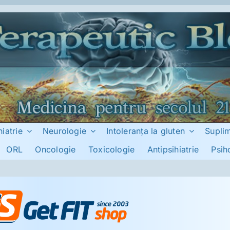
hiatrie
Neurologie
Intoleranţa la gluten
Supli
ORL
Oncologie
Toxicologie
Antipsihiatrie
Psih