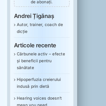
de abonați.
Andrei Țigănaș
Autor, trainer, coach de
dicție
Articole recente
Cărbunele activ – efecte
și beneficii pentru
sănătate
Hipoperfuzia creierului
indusă prin dietă
Hearing voices doesn’t
mean you need