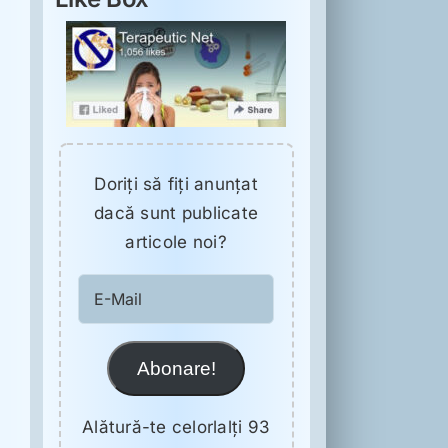
Doriţi să fiţi anunţat
dacă sunt publicate
articole noi?
E-
Mail
Abonare!
Alătură-te celorlalți 93