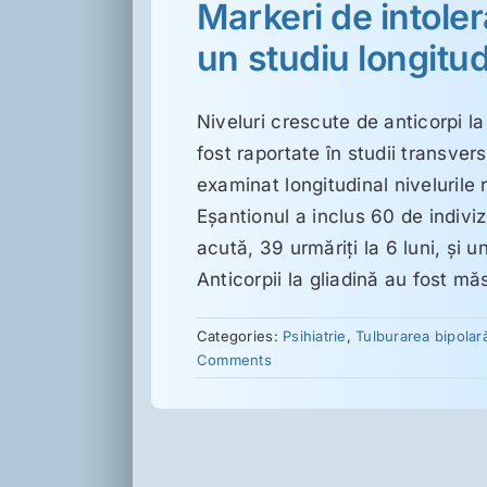
Markeri de intoler
un studiu longitud
Niveluri crescute de anticorpi la
fost raportate în studii transver
examinat longitudinal nivelurile r
Eşantionul a inclus 60 de indiviz
acută, 39 urmăriţi la 6 luni, şi 
Anticorpii la gliadină au fost m
Categories:
Psihiatrie
,
Tulburarea bipolar
Comments