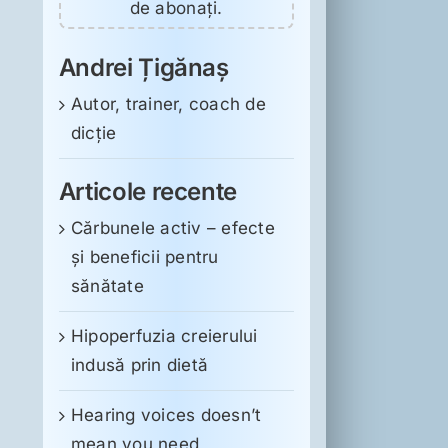
de abonați.
Andrei Țigănaș
Autor, trainer, coach de
dicție
Articole recente
Cărbunele activ – efecte
și beneficii pentru
sănătate
Hipoperfuzia creierului
indusă prin dietă
Hearing voices doesn’t
mean you need