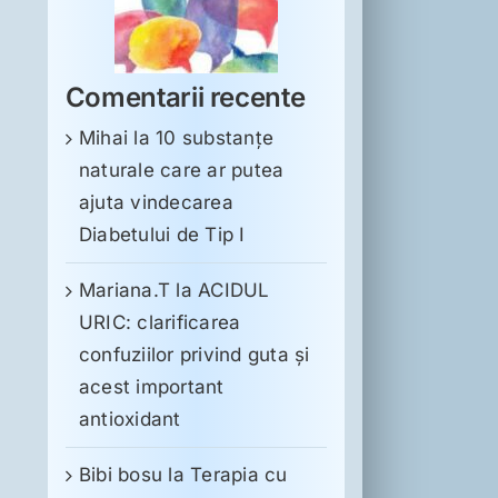
Comentarii recente
Mihai
la
10 substanţe
naturale care ar putea
ajuta vindecarea
Diabetului de Tip I
Mariana.T
la
ACIDUL
URIC: clarificarea
confuziilor privind guta și
acest important
antioxidant
Bibi bosu
la
Terapia cu