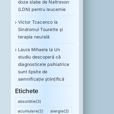
doze slabe de Naltrexon
(LDN) pentru leucemie
Victor Tcacenco
la
Sindromul Tourette şi
terapia neurală
Laura Mihaela
la
Un
studiu descoperă că
diagnosticele psihiatrice
sunt lipsite de
semnificație științifică
Etichete
absorbtie
(3)
acumulare
(2)
alergie
(2)