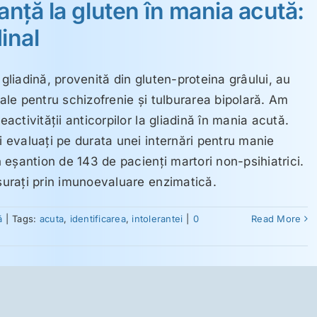
anţă la gluten în mania acută:
inal
 gliadină, provenită din gluten-proteina grâului, au
sale pentru schizofrenie şi tulburarea bipolară. Am
eactivităţii anticorpilor la gliadină în mania acută.
i evaluaţi pe durata unei internări pentru manie
un eşantion de 143 de pacienţi martori non-psihiatrici.
ăsuraţi prin imunoevaluare enzimatică.
ă
|
Tags:
acuta
,
identificarea
,
intolerantei
|
0
Read More