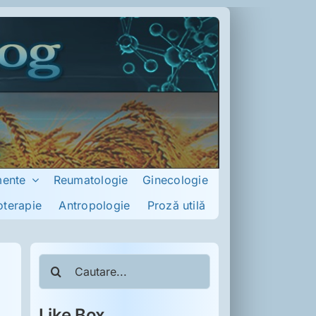
mente
Reumatologie
Ginecologie
oterapie
Antropologie
Proză utilă
Cautare...
Like Box