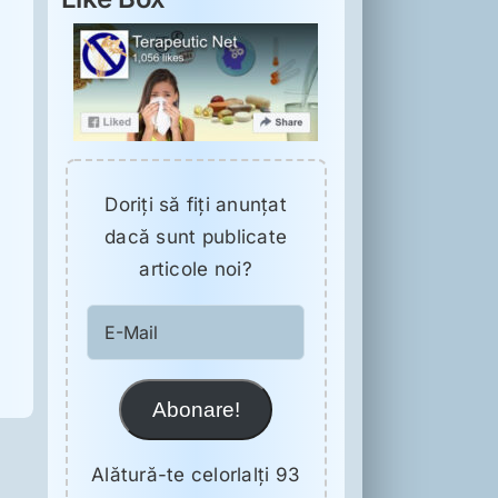
Doriţi să fiţi anunţat
dacă sunt publicate
articole noi?
E-
Mail
Abonare!
Alătură-te celorlalți 93