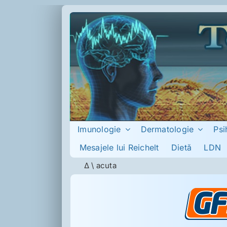
Skip
to
content
Imunologie
Dermatologie
Psi
Mesajele lui Reichelt
Dietă
LDN
Δ
\
acuta