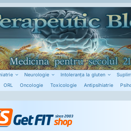
hiatrie
Neurologie
Intoleranţa la gluten
Supli
ORL
Oncologie
Toxicologie
Antipsihiatrie
Psih