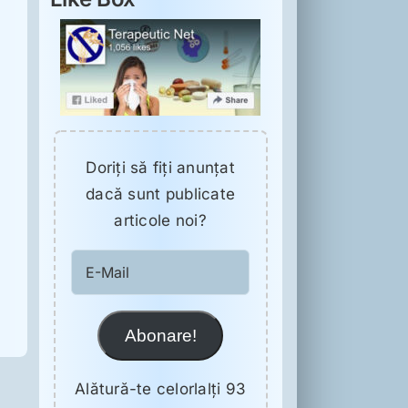
Doriţi să fiţi anunţat
dacă sunt publicate
articole noi?
E-
Mail
Abonare!
Alătură-te celorlalți 93