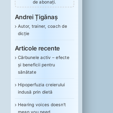
de abonați.
Andrei Țigănaș
Autor, trainer, coach de
dicție
Articole recente
Cărbunele activ – efecte
și beneficii pentru
sănătate
Hipoperfuzia creierului
indusă prin dietă
Hearing voices doesn’t
mean you need