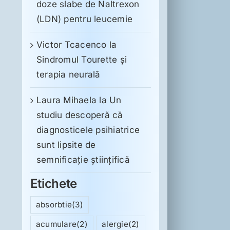
doze slabe de Naltrexon
(LDN) pentru leucemie
Victor Tcacenco
la
Sindromul Tourette şi
terapia neurală
Laura Mihaela
la
Un
studiu descoperă că
diagnosticele psihiatrice
sunt lipsite de
semnificație științifică
Etichete
absorbtie
(3)
acumulare
(2)
alergie
(2)