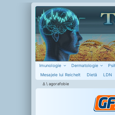
Skip
to
content
Imunologie
Dermatologie
Psi
Mesajele lui Reichelt
Dietă
LDN
Δ
\
agorafobie