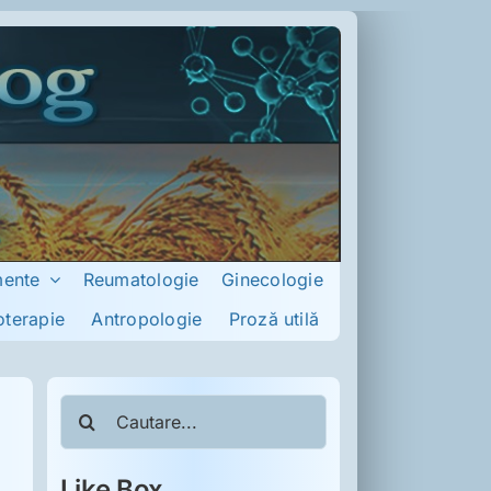
mente
Reumatologie
Ginecologie
oterapie
Antropologie
Proză utilă
Cautare...
Like Box