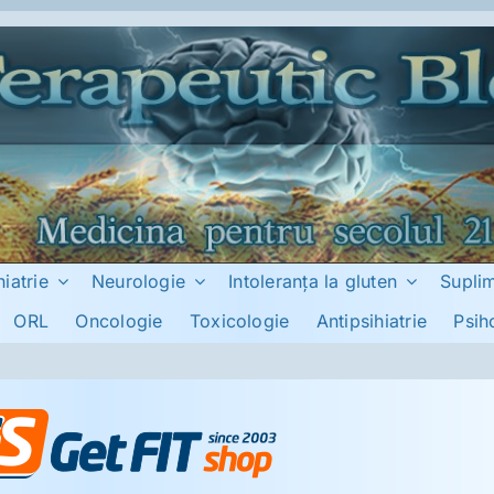
hiatrie
Neurologie
Intoleranţa la gluten
Supli
ORL
Oncologie
Toxicologie
Antipsihiatrie
Psih