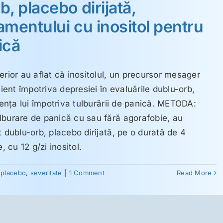
, placebo dirijată,
tamentului cu inositol pentru
ică
erior au aflat că inositolul, un precursor mesager
cient împotriva depresiei în evaluările dublu-orb,
ienţa lui împotriva tulburării de panică. METODA:
lburare de panică cu sau fără agorafobie, au
t dublu-orb, placebo dirijată, pe o durată de 4
cu 12 g/zi inositol.
,
placebo
,
severitate
|
1 Comment
Read More