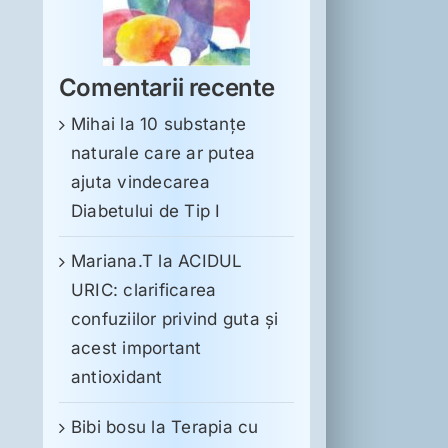
Comentarii recente
Mihai
la
10 substanţe
naturale care ar putea
ajuta vindecarea
Diabetului de Tip I
Mariana.T
la
ACIDUL
URIC: clarificarea
confuziilor privind guta și
acest important
antioxidant
Bibi bosu
la
Terapia cu