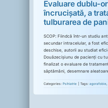
Evaluare dublu-orb
încrucişată, a tra
tulburarea de pan
SCOP: Fiindcă într-un studiu ant
secundar intracelular, a fost efi
deschise, autorii au studiat efic
Douăzecişiunu de pacienţi cu tu
finalizat o evaluare de tratamen
săptămâni, desemnare aleatoare, 
Categories:
Psihiatrie
|
Tags:
agorafobie