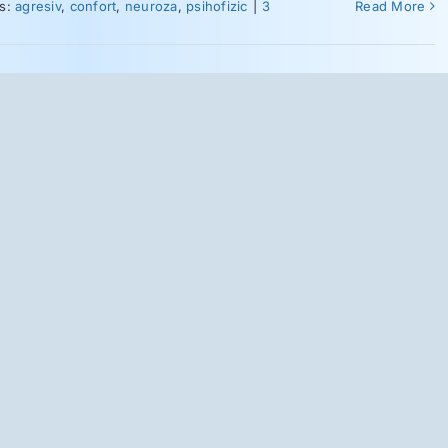
s:
agresiv
,
confort
,
neuroza
,
psihofizic
|
3
Read More