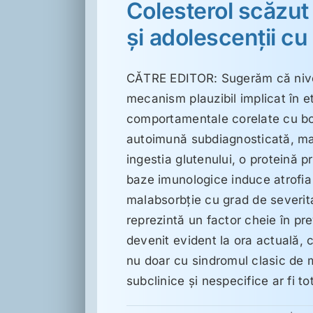
Colesterol scăzut 
şi adolescenţii cu
CĂTRE EDITOR: Sugerăm că nivelu
mecanism plauzibil implicat în et
comportamentale corelate cu boa
autoimună subdiagnosticată, mani
ingestia glutenului, o proteină p
baze imunologice induce atrofia 
malabsorbţie cu grad de severitat
reprezintă un factor cheie în pre
devenit evident la ora actuală, că
nu doar cu sindromul clasic de 
subclinice şi nespecifice ar fi 