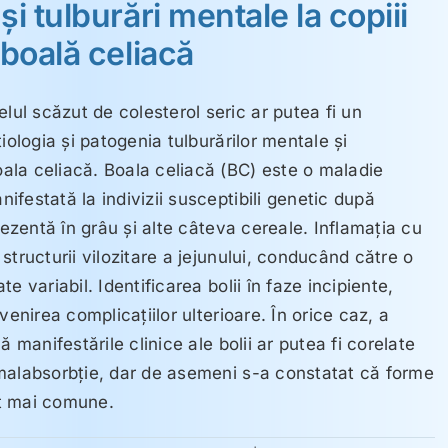
şi tulburări mentale la copiii
 boală celiacă
l scăzut de colesterol seric ar putea fi un
iologia şi patogenia tulburărilor mentale şi
la celiacă. Boala celiacă (BC) este o maladie
festată la indivizii susceptibili genetic după
rezentă în grâu şi alte câteva cereale. Inflamaţia cu
structurii vilozitare a jejunului, conducând către o
e variabil. Identificarea bolii în faze incipiente,
venirea complicaţiilor ulterioare. În orice caz, a
 manifestările clinice ale bolii ar putea fi corelate
malabsorbţie, dar de asemeni s-a constatat că forme
tot mai comune.