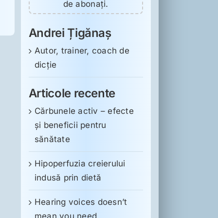
de abonați.
Andrei Țigănaș
Autor, trainer, coach de
dicție
Articole recente
Cărbunele activ – efecte
și beneficii pentru
sănătate
Hipoperfuzia creierului
indusă prin dietă
Hearing voices doesn’t
mean you need