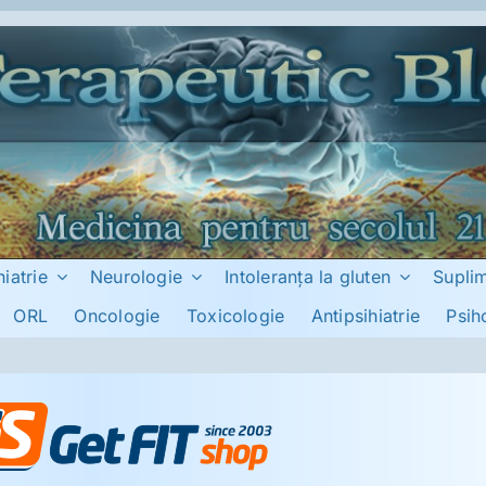
hiatrie
Neurologie
Intoleranţa la gluten
Supli
ORL
Oncologie
Toxicologie
Antipsihiatrie
Psih