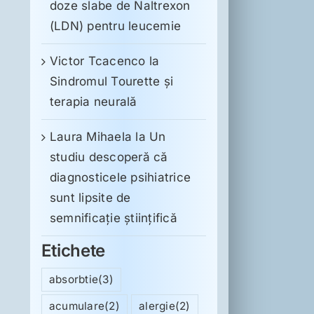
doze slabe de Naltrexon
(LDN) pentru leucemie
Victor Tcacenco
la
Sindromul Tourette şi
terapia neurală
Laura Mihaela
la
Un
studiu descoperă că
diagnosticele psihiatrice
sunt lipsite de
semnificație științifică
Etichete
absorbtie
(3)
acumulare
(2)
alergie
(2)