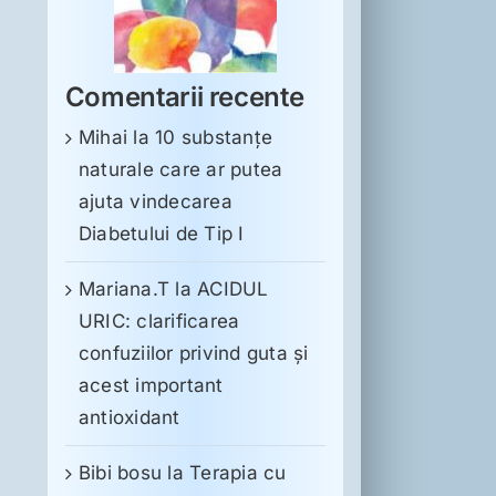
Comentarii recente
Mihai
la
10 substanţe
naturale care ar putea
ajuta vindecarea
Diabetului de Tip I
Mariana.T
la
ACIDUL
URIC: clarificarea
confuziilor privind guta și
acest important
antioxidant
Bibi bosu
la
Terapia cu