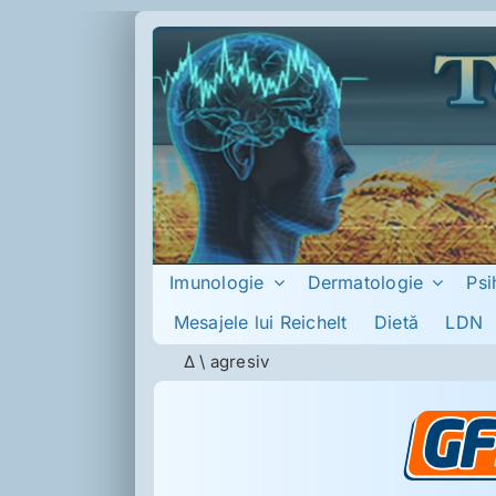
Skip
to
content
Imunologie
Dermatologie
Psi
Mesajele lui Reichelt
Dietă
LDN
Δ
\
agresiv