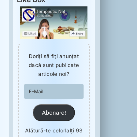
Doriţi să fiţi anunţat
dacă sunt publicate
articole noi?
E-
Mail
Abonare!
Alătură-te celorlalți 93