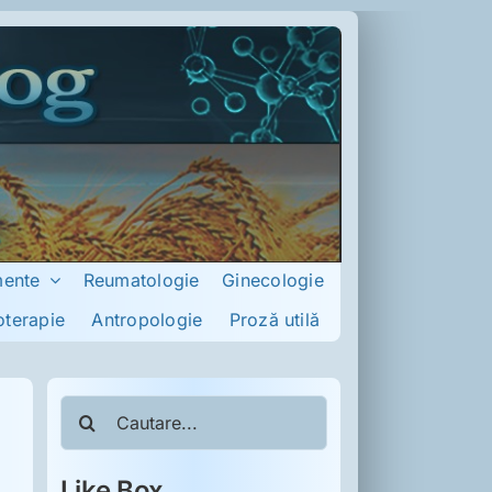
mente
Reumatologie
Ginecologie
oterapie
Antropologie
Proză utilă
Cautare...
Like Box