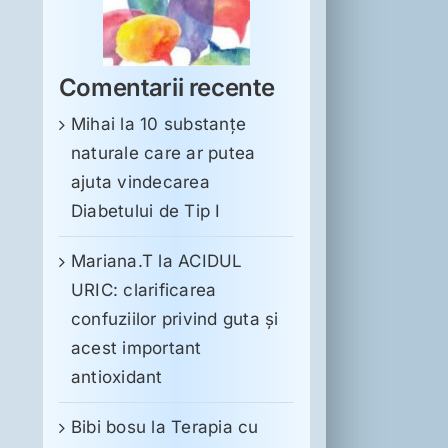
Comentarii recente
Mihai
la
10 substanţe
naturale care ar putea
ajuta vindecarea
Diabetului de Tip I
Mariana.T
la
ACIDUL
URIC: clarificarea
confuziilor privind guta și
acest important
antioxidant
Bibi bosu
la
Terapia cu