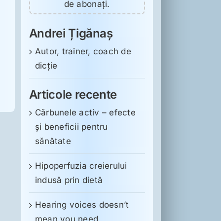
de abonați.
Andrei Țigănaș
Autor, trainer, coach de
dicție
Articole recente
Cărbunele activ – efecte
și beneficii pentru
sănătate
Hipoperfuzia creierului
indusă prin dietă
Hearing voices doesn’t
mean you need