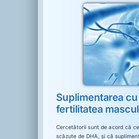
id docosahexaenoic şi
ea masculină
Suplimente
Suplimentarea cu
fertilitatea mascu
Cercetătorii sunt de acord că cel
scăzute de DHA, şi că suplimen