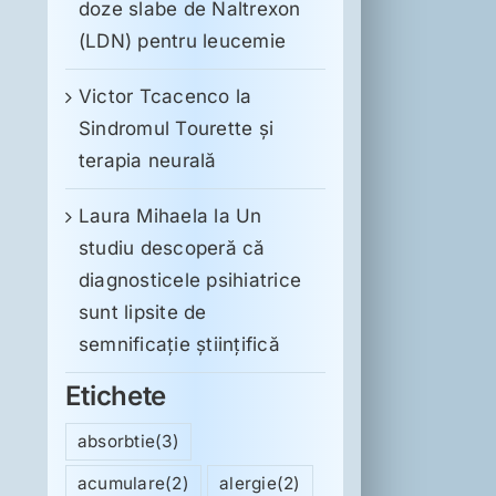
doze slabe de Naltrexon
(LDN) pentru leucemie
Victor Tcacenco
la
Sindromul Tourette şi
terapia neurală
Laura Mihaela
la
Un
studiu descoperă că
diagnosticele psihiatrice
sunt lipsite de
semnificație științifică
Etichete
absorbtie
(3)
acumulare
(2)
alergie
(2)