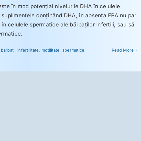
şte în mod potenţial nivelurile DHA în celulele
, suplimentele conţinând DHA, în absenţa EPA nu par
în celulele spermatice ale bărbaţilor infertili, sau să
ermatice.
:
barbati
,
infertilitate
,
motilitate
,
spermatice
,
Read More