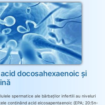
 acid docosahexaenoic şi
lină
ulele spermatice ale bărbaţilor infertili au niveluri
tele conţinând acid eicosapentaenoic (EPA; 20:5n-