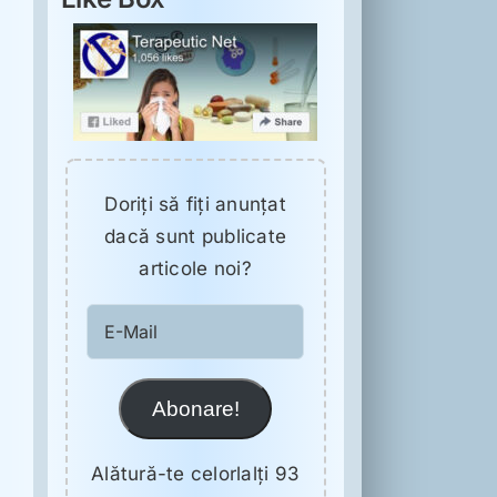
Doriţi să fiţi anunţat
dacă sunt publicate
articole noi?
E-
Mail
Abonare!
Alătură-te celorlalți 93