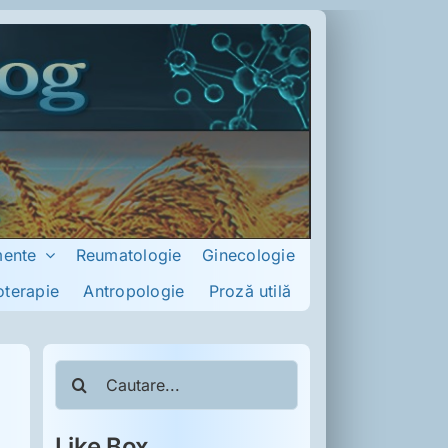
mente
Reumatologie
Ginecologie
oterapie
Antropologie
Proză utilă
Cautare...
Like Box