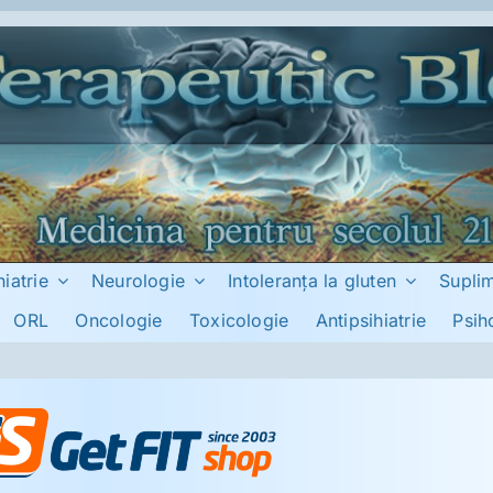
hiatrie
Neurologie
Intoleranţa la gluten
Supli
ORL
Oncologie
Toxicologie
Antipsihiatrie
Psih