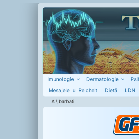
Skip
to
content
Imunologie
Dermatologie
Psi
Mesajele lui Reichelt
Dietă
LDN
Δ
\
barbati