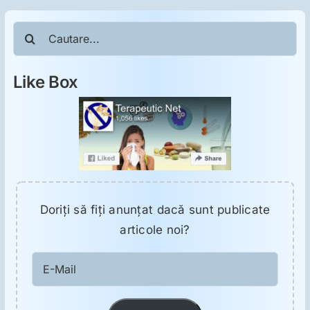
ORL
Cautare...
Oncologie
Like Box
Toxicologie
Antipsihiatrie
Psihoterapie
Doriţi să fiţi anunţat dacă sunt publicate
articole noi?
Antropologie
E-
Proză utilă
Mail