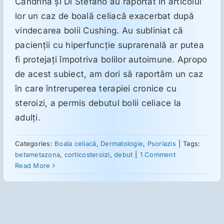
Candrina şi Di Stefano au raportat în articolul
lor un caz de boală celiacă exacerbat după
Suplimente
vindecarea bolii Cushing. Au subliniat că
pacienţii cu hiperfuncţie suprarenală ar putea
fi protejaţi împotriva bolilor autoimune. Apropo
Reumatologie
de acest subiect, am dori să raportăm un caz
în care întreruperea terapiei cronice cu
Ginecologie
steroizi, a permis debutul bolii celiace la
adulţi.
Mesajele lui Reichelt
Categories:
Boala celiacă
,
Dermatologie
,
Psoriazis
|
Tags:
betametazona
,
corticosteroizi
,
debut
|
1 Comment
Dietă
Read More
LDN