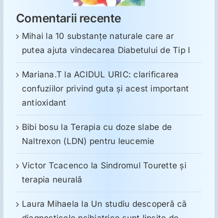
Comentarii recente
Mihai
la
10 substanţe naturale care ar
putea ajuta vindecarea Diabetului de Tip I
Mariana.T
la
ACIDUL URIC: clarificarea
confuziilor privind guta și acest important
antioxidant
Bibi bosu
la
Terapia cu doze slabe de
Naltrexon (LDN) pentru leucemie
Victor Tcacenco
la
Sindromul Tourette şi
terapia neurală
Laura Mihaela
la
Un studiu descoperă că
diagnosticele psihiatrice sunt lipsite de