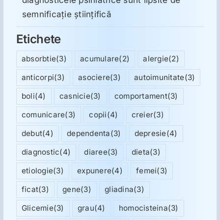
semnificație științifică
Etichete
absorbtie
(3)
acumulare
(2)
alergie
(2)
anticorpi
(3)
asociere
(3)
autoimunitate
(3)
boli
(4)
casnicie
(3)
comportament
(3)
comunicare
(3)
copii
(4)
creier
(3)
debut
(4)
dependenta
(3)
depresie
(4)
diagnostic
(4)
diaree
(3)
dieta
(3)
etiologie
(3)
expunere
(4)
femei
(3)
ficat
(3)
gene
(3)
gliadina
(3)
Glicemie
(3)
grau
(4)
homocisteina
(3)