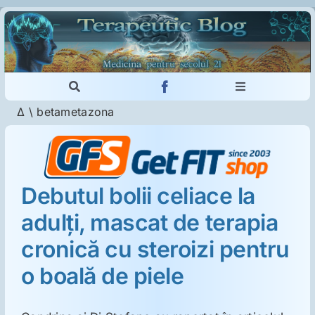
Skip
to
content
Toggle
Toggle
Navigation
Navigation
Δ
\
betametazona
Cautare...
Imunologie
Dermatologie
Debutul bolii celiace la
adulţi, mascat de terapia
Psihiatrie
cronică cu steroizi pentru
Neurologie
o boală de piele
Intoleranţa la gluten