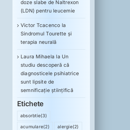
doze slabe de Naltrexon
(LDN) pentru leucemie
Victor Tcacenco
la
Sindromul Tourette şi
terapia neurală
Laura Mihaela
la
Un
studiu descoperă că
diagnosticele psihiatrice
sunt lipsite de
semnificație științifică
Etichete
absorbtie
(3)
acumulare
(2)
alergie
(2)