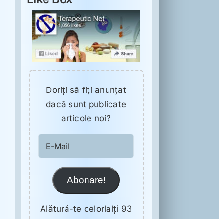
Doriţi să fiţi anunţat
dacă sunt publicate
articole noi?
E-
Mail
Abonare!
Alătură-te celorlalți 93