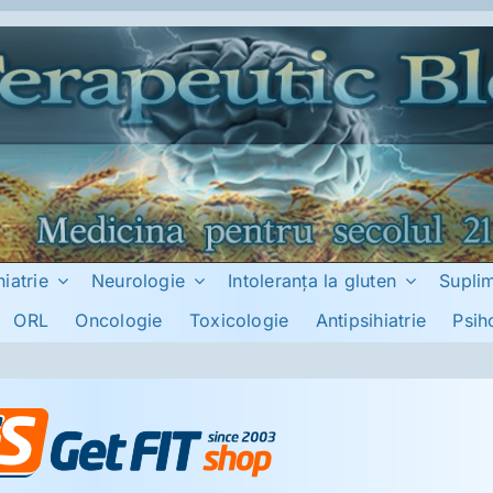
hiatrie
Neurologie
Intoleranţa la gluten
Supli
ORL
Oncologie
Toxicologie
Antipsihiatrie
Psih