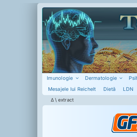
Skip
to
content
Imunologie
Dermatologie
Psi
Mesajele lui Reichelt
Dietă
LDN
Δ
\
extract