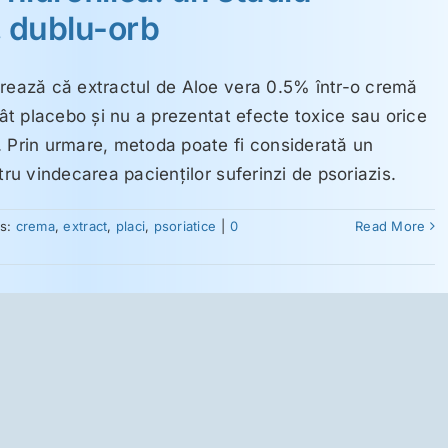
, dublu-orb
erează că extractul de Aloe vera 0.5% într-o cremă
cât placebo şi nu a prezentat efecte toxice sau orice
. Prin urmare, metoda poate fi considerată un
tru vindecarea pacienţilor suferinzi de psoriazis.
gs:
crema
,
extract
,
placi
,
psoriatice
|
0
Read More