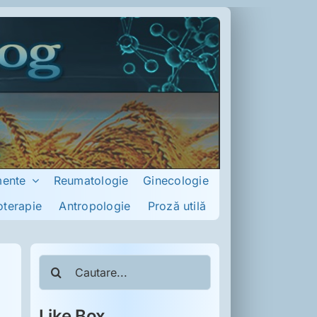
mente
Reumatologie
Ginecologie
oterapie
Antropologie
Proză utilă
Cautare...
Like Box