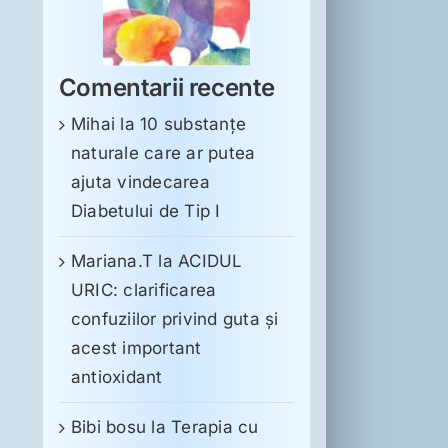
Comentarii recente
Mihai
la
10 substanţe
naturale care ar putea
ajuta vindecarea
Diabetului de Tip I
Mariana.T
la
ACIDUL
URIC: clarificarea
confuziilor privind guta și
acest important
antioxidant
Bibi bosu
la
Terapia cu