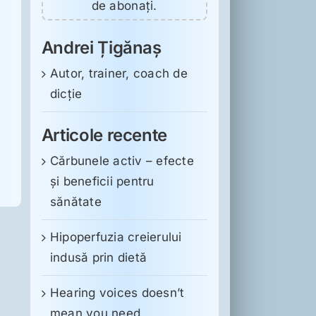
de abonați.
Andrei Țigănaș
Autor, trainer, coach de
dicție
Articole recente
Cărbunele activ – efecte
și beneficii pentru
sănătate
Hipoperfuzia creierului
indusă prin dietă
Hearing voices doesn’t
mean you need