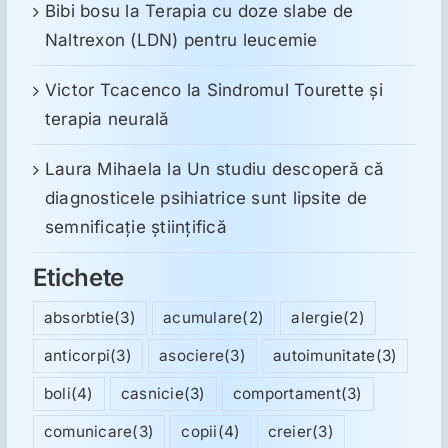
Bibi bosu
la
Terapia cu doze slabe de
Naltrexon (LDN) pentru leucemie
Victor Tcacenco
la
Sindromul Tourette şi
terapia neurală
Laura Mihaela
la
Un studiu descoperă că
diagnosticele psihiatrice sunt lipsite de
semnificație științifică
Etichete
absorbtie
(3)
acumulare
(2)
alergie
(2)
anticorpi
(3)
asociere
(3)
autoimunitate
(3)
boli
(4)
casnicie
(3)
comportament
(3)
comunicare
(3)
copii
(4)
creier
(3)