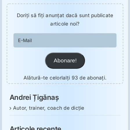
ORL
Doriţi să fiţi anunţat dacă sunt publicate
Oncologie
articole noi?
E-
Toxicologie
Mail
Antipsihiatrie
Abonare!
Alătură-te celorlalți 93 de abonați.
Psihoterapie
Andrei Țigănaș
Antropologie
Autor, trainer, coach de dicție
Proză utilă
Articole recente