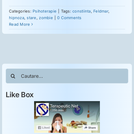
Categories:
Psihoterapie
|
Tags:
constiinta
,
Feldmar
,
Suplimente
hipnoza
,
stare
,
zombie
|
0 Comments
Read More
Reumatologie
Ginecologie
Cautare...
Mesajele lui Reichelt
Like Box
Dietă
LDN