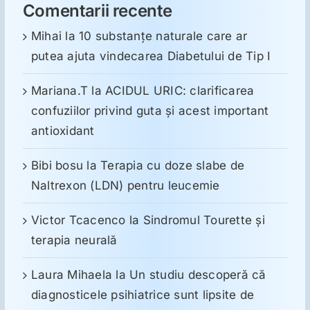
Comentarii recente
Mihai
la
10 substanţe naturale care ar
putea ajuta vindecarea Diabetului de Tip I
Mariana.T
la
ACIDUL URIC: clarificarea
confuziilor privind guta și acest important
antioxidant
Bibi bosu
la
Terapia cu doze slabe de
Naltrexon (LDN) pentru leucemie
Victor Tcacenco
la
Sindromul Tourette şi
terapia neurală
Laura Mihaela
la
Un studiu descoperă că
diagnosticele psihiatrice sunt lipsite de