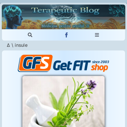
Skip
to
content
Toggle
Toggle
Navigation
Navigation
Δ
\
insule
Cautare...
Imunologie
Dermatologie
Psihiatrie
Neurologie
urale
juta
tului
Intoleranţa la gluten