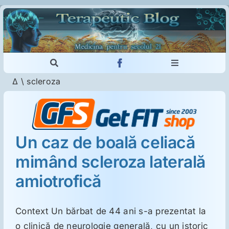
Skip
to
content
Toggle
Toggle
Navigation
Navigation
Δ
\
scleroza
Cautare...
Imunologie
Dermatologie
Un caz de boală celiacă
mimând scleroza laterală
Psihiatrie
amiotrofică
Neurologie
Context Un bărbat de 44 ani s-a prezentat la
Intoleranţa la gluten
o clinică de neurologie generală, cu un istoric