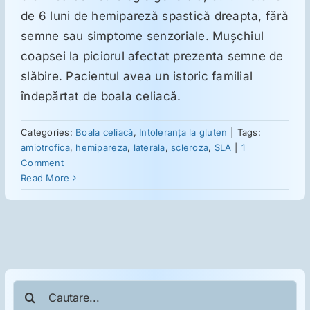
de 6 luni de hemipareză spastică dreapta, fără
semne sau simptome senzoriale. Muşchiul
Suplimente
coapsei la piciorul afectat prezenta semne de
slăbire. Pacientul avea un istoric familial
Reumatologie
îndepărtat de boala celiacă.
Ginecologie
Categories:
Boala celiacă
,
Intoleranţa la gluten
|
Tags:
amiotrofica
,
hemipareza
,
laterala
,
scleroza
,
SLA
|
1
Comment
Mesajele lui Reichelt
Read More
Dietă
LDN
Cautare...