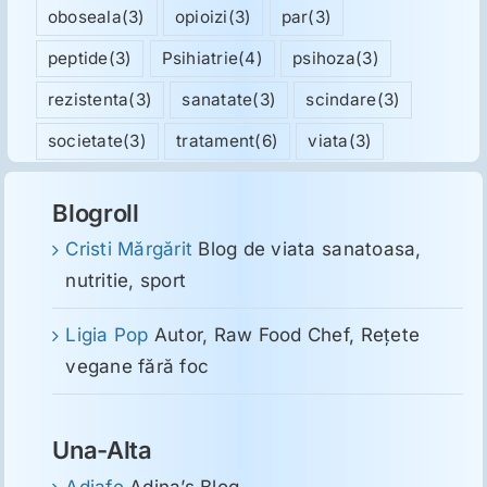
oboseala
(3)
opioizi
(3)
par
(3)
peptide
(3)
Psihiatrie
(4)
psihoza
(3)
rezistenta
(3)
sanatate
(3)
scindare
(3)
societate
(3)
tratament
(6)
viata
(3)
Blogroll
Cristi Mărgărit
Blog de viata sanatoasa,
nutritie, sport
Ligia Pop
Autor, Raw Food Chef, Reţete
vegane fără foc
Una-Alta
Adiafe
Adina’s Blog