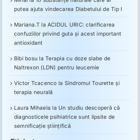
putea ajuta vindecarea Diabetului de Tip I
Mariana.T
la
ACIDUL URIC: clarificarea
confuziilor privind guta și acest important
antioxidant
Bibi bosu
la
Terapia cu doze slabe de
Naltrexon (LDN) pentru leucemie
Victor Tcacenco
la
Sindromul Tourette şi
terapia neurală
Laura Mihaela
la
Un studiu descoperă că
diagnosticele psihiatrice sunt lipsite de
semnificație științifică