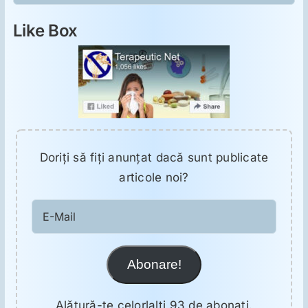
ORL
Like Box
Oncologie
Toxicologie
Antipsihiatrie
Doriţi să fiţi anunţat dacă sunt publicate
articole noi?
Psihoterapie
E-
Mail
Antropologie
Abonare!
Proză utilă
Alătură-te celorlalți 93 de abonați.