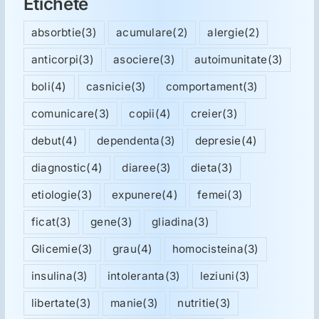
Etichete
absorbtie
(3)
acumulare
(2)
alergie
(2)
anticorpi
(3)
asociere
(3)
autoimunitate
(3)
boli
(4)
casnicie
(3)
comportament
(3)
comunicare
(3)
copii
(4)
creier
(3)
debut
(4)
dependenta
(3)
depresie
(4)
diagnostic
(4)
diaree
(3)
dieta
(3)
etiologie
(3)
expunere
(4)
femei
(3)
ficat
(3)
gene
(3)
gliadina
(3)
Glicemie
(3)
grau
(4)
homocisteina
(3)
insulina
(3)
intoleranta
(3)
leziuni
(3)
libertate
(3)
manie
(3)
nutritie
(3)