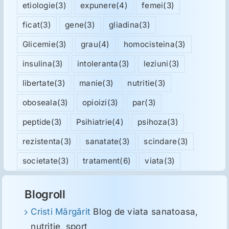
etiologie
(3)
expunere
(4)
femei
(3)
ficat
(3)
gene
(3)
gliadina
(3)
Glicemie
(3)
grau
(4)
homocisteina
(3)
insulina
(3)
intoleranta
(3)
leziuni
(3)
libertate
(3)
manie
(3)
nutritie
(3)
oboseala
(3)
opioizi
(3)
par
(3)
peptide
(3)
Psihiatrie
(4)
psihoza
(3)
rezistenta
(3)
sanatate
(3)
scindare
(3)
societate
(3)
tratament
(6)
viata
(3)
Blogroll
Cristi Mărgărit
Blog de viata sanatoasa,
nutritie, sport