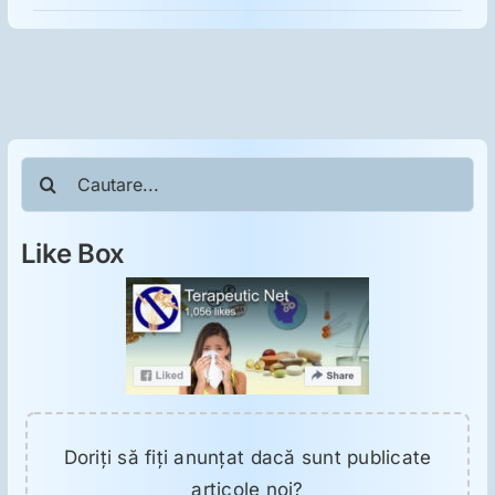
ORL
Oncologie
Toxicologie
Cautare...
Antipsihiatrie
Like Box
Psihoterapie
Antropologie
Proză utilă
Doriţi să fiţi anunţat dacă sunt publicate
articole noi?