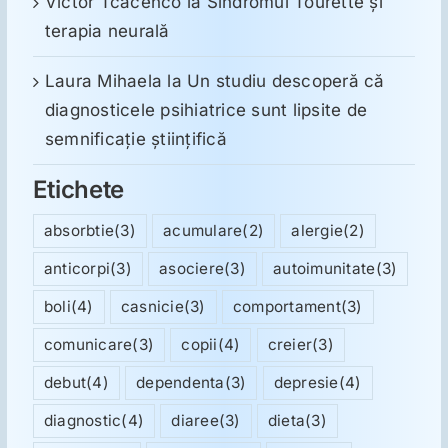
Victor Tcacenco
la
Sindromul Tourette şi
terapia neurală
Laura Mihaela
la
Un studiu descoperă că
diagnosticele psihiatrice sunt lipsite de
semnificație științifică
Etichete
absorbtie
(3)
acumulare
(2)
alergie
(2)
anticorpi
(3)
asociere
(3)
autoimunitate
(3)
boli
(4)
casnicie
(3)
comportament
(3)
comunicare
(3)
copii
(4)
creier
(3)
debut
(4)
dependenta
(3)
depresie
(4)
diagnostic
(4)
diaree
(3)
dieta
(3)