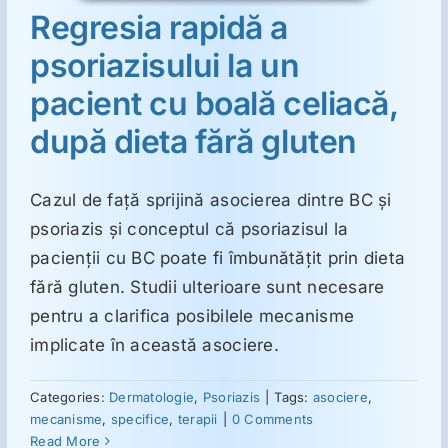
Regresia rapidă a
psoriazisului la un
Suplimente
pacient cu boală celiacă,
Reumatologie
după dieta fără gluten
Ginecologie
Cazul de faţă sprijină asocierea dintre BC şi
psoriazis şi conceptul că psoriazisul la
Mesajele lui Reichelt
pacienţii cu BC poate fi îmbunătăţit prin dieta
fără gluten. Studii ulterioare sunt necesare
pentru a clarifica posibilele mecanisme
Dietă
implicate în această asociere.
LDN
Categories:
Dermatologie
,
Psoriazis
|
Tags:
asociere
,
mecanisme
,
specifice
,
terapii
|
0 Comments
Read More