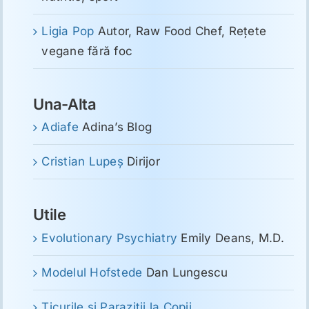
Ligia Pop
Autor, Raw Food Chef, Reţete
vegane fără foc
Una-Alta
Adiafe
Adina’s Blog
Cristian Lupeş
Dirijor
Utile
Evolutionary Psychiatry
Emily Deans, M.D.
Modelul Hofstede
Dan Lungescu
Ticurile si Parazitii la Copii