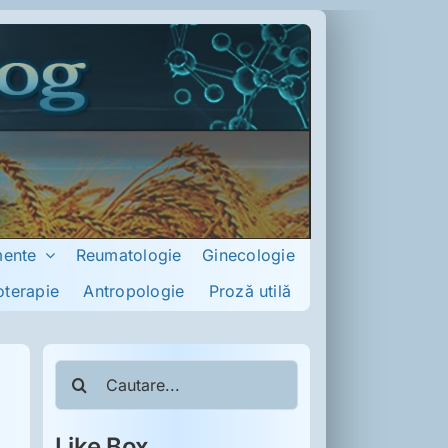
mente
Reumatologie
Ginecologie
oterapie
Antropologie
Proză utilă
Cautare...
Like Box