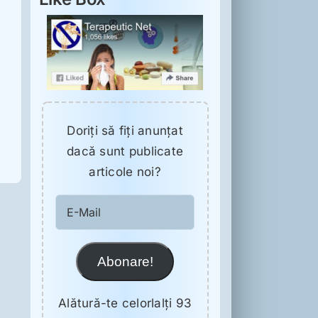
Doriţi să fiţi anunţat
dacă sunt publicate
articole noi?
E-
Mail
Abonare!
Alătură-te celorlalți 93