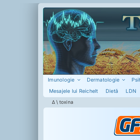
Skip
to
content
Imunologie
Dermatologie
Psi
Mesajele lui Reichelt
Dietă
LDN
Δ
\
toxina