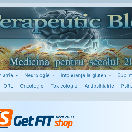
hiatrie
Neurologie
Intoleranţa la gluten
Supli
ORL
Oncologie
Toxicologie
Antipsihiatrie
Psih