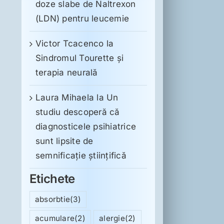
doze slabe de Naltrexon
(LDN) pentru leucemie
Victor Tcacenco
la
Sindromul Tourette şi
terapia neurală
Laura Mihaela
la
Un
studiu descoperă că
diagnosticele psihiatrice
sunt lipsite de
semnificație științifică
Etichete
absorbtie
(3)
acumulare
(2)
alergie
(2)