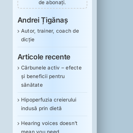
de abonați.
Andrei Țigănaș
Autor, trainer, coach de
dicție
Articole recente
Cărbunele activ – efecte
și beneficii pentru
sănătate
Hipoperfuzia creierului
indusă prin dietă
Hearing voices doesn’t
mean you need