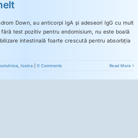
elt
indrom Down, au anticorpi IgA şi adeseori IgG cu mult
 fără test pozitiv pentru endomisium, nu este boală
lizare intestinală foarte crescută pentru absorbţia
botulinica
,
toxina
|
0 Comments
Read More