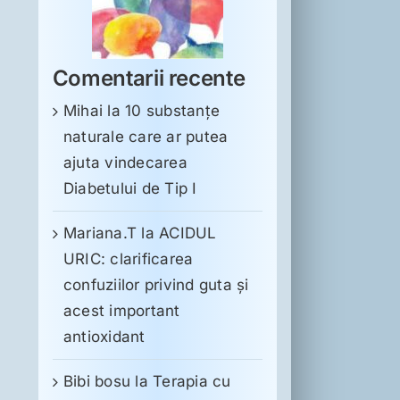
Comentarii recente
Mihai
la
10 substanţe
naturale care ar putea
ajuta vindecarea
Diabetului de Tip I
Mariana.T
la
ACIDUL
URIC: clarificarea
confuziilor privind guta și
acest important
antioxidant
Bibi bosu
la
Terapia cu