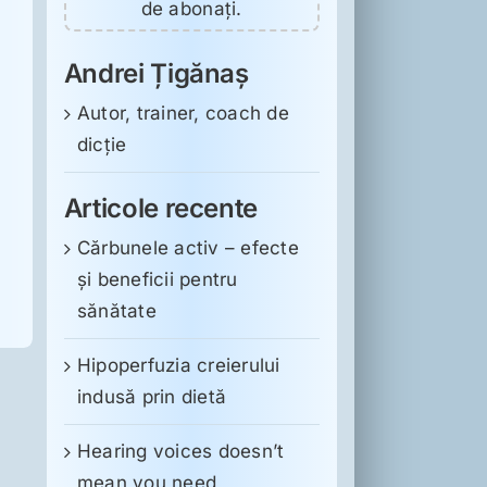
de abonați.
Andrei Țigănaș
Autor, trainer, coach de
dicție
Articole recente
Cărbunele activ – efecte
și beneficii pentru
sănătate
Hipoperfuzia creierului
indusă prin dietă
Hearing voices doesn’t
mean you need