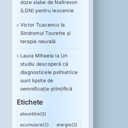
doze slabe de Naltrexon
(LDN) pentru leucemie
Victor Tcacenco
la
Sindromul Tourette şi
terapia neurală
Laura Mihaela
la
Un
studiu descoperă că
diagnosticele psihiatrice
sunt lipsite de
semnificație științifică
Etichete
absorbtie
(3)
acumulare
(2)
alergie
(2)