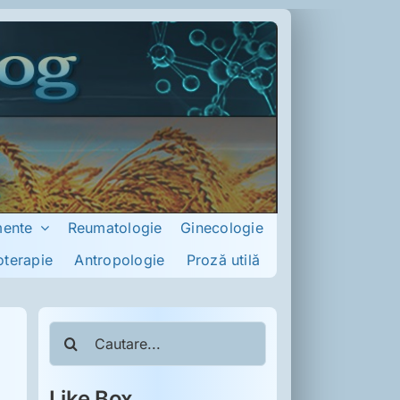
mente
Reumatologie
Ginecologie
oterapie
Antropologie
Proză utilă
Cautare...
Like Box