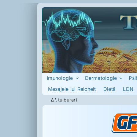
Skip
to
content
Imunologie
Dermatologie
Psi
Mesajele lui Reichelt
Dietă
LDN
Δ
\
tulburari