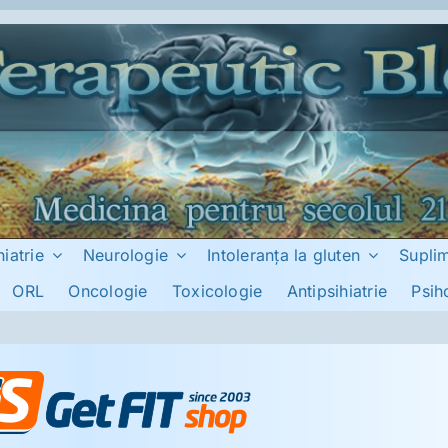
hiatrie
Neurologie
Intoleranţa la gluten
Supli
ORL
Oncologie
Toxicologie
Antipsihiatrie
Psih