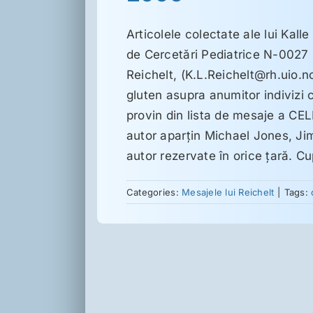
Articolele colectate ale lui Kalle
de Cercetări Pediatrice N-0027 
Reichelt, (K.L.Reichelt@rh.uio.no
gluten asupra anumitor indivizi c
provin din lista de mesaje a
autor aparţin Michael Jones, Ji
autor rezervate în orice ţară. Cup
Categories:
Mesajele lui Reichelt
|
Tags: