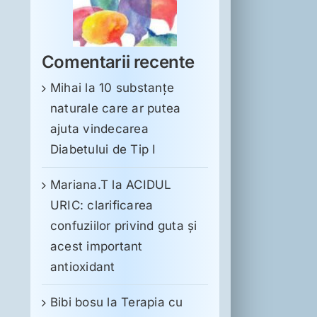
Comentarii recente
Mihai
la
10 substanţe
naturale care ar putea
ajuta vindecarea
Diabetului de Tip I
Mariana.T
la
ACIDUL
URIC: clarificarea
confuziilor privind guta și
acest important
antioxidant
Bibi bosu
la
Terapia cu