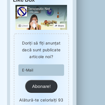
Doriţi să fiţi anunţat
dacă sunt publicate
articole noi?
E-
Mail
Abonare!
Alătură-te celorlalți 93