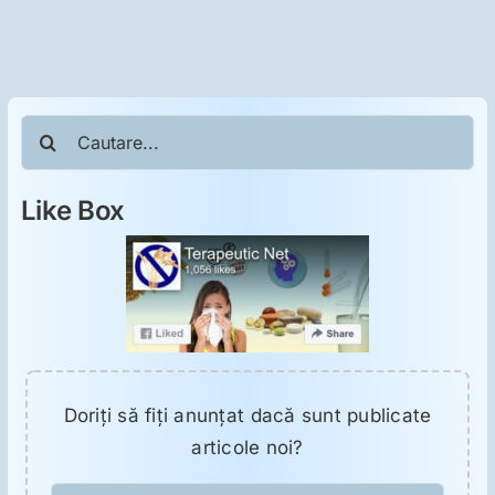
ORL
Oncologie
Cautare...
Toxicologie
Like Box
Antipsihiatrie
Psihoterapie
Antropologie
Doriţi să fiţi anunţat dacă sunt publicate
Proză utilă
articole noi?