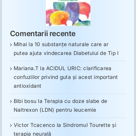
Comentarii recente
Mihai
la
10 substanţe naturale care ar
putea ajuta vindecarea Diabetului de Tip I
Mariana.T
la
ACIDUL URIC: clarificarea
confuziilor privind guta și acest important
antioxidant
Bibi bosu
la
Terapia cu doze slabe de
Naltrexon (LDN) pentru leucemie
Victor Tcacenco
la
Sindromul Tourette şi
terapia neurală