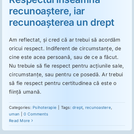
recunoaştere, iar
Suplimente
recunoaşterea un drept
Reumatologie
Am reflectat, şi cred că ar trebui să acordăm
oricui respect. Indiferent de circumstanţe, de
Ginecologie
cine este acea persoană, sau de ce a făcut.
Nu trebuie să fie respect pentru acţiunile sale,
circumstanţe, sau pentru ce posedă. Ar trebui
Mesajele lui Reichelt
să fie respect pentru certitudinea că este o
fiinţă umană.
Dietă
Categories:
Psihoterapie
|
Tags:
drept
,
recunoastere
,
uman
|
0 Comments
LDN
Read More