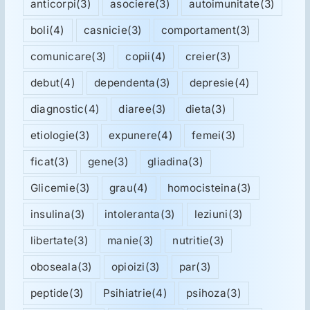
anticorpi
(3)
asociere
(3)
autoimunitate
(3)
boli
(4)
casnicie
(3)
comportament
(3)
comunicare
(3)
copii
(4)
creier
(3)
debut
(4)
dependenta
(3)
depresie
(4)
diagnostic
(4)
diaree
(3)
dieta
(3)
etiologie
(3)
expunere
(4)
femei
(3)
ficat
(3)
gene
(3)
gliadina
(3)
Glicemie
(3)
grau
(4)
homocisteina
(3)
insulina
(3)
intoleranta
(3)
leziuni
(3)
libertate
(3)
manie
(3)
nutritie
(3)
oboseala
(3)
opioizi
(3)
par
(3)
peptide
(3)
Psihiatrie
(4)
psihoza
(3)