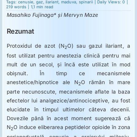
Neurobiologia
Tags:
cenusie
,
gaz
,
ilariant
,
maduva
,
spinarii
|
Daily Views: 0
|
efectelor
219 words
|
1,1 min read
antinociceptive
Masahiko Fujinaga* şi Mervyn Maze
induse
Suplimente
de
protoxidul
Rezumat
de
azot
Reumatologie
Protoxidul de azot (N
O) sau gazul ilariant, a
2
fost utilizat pentru anestezia clinică pentru mai
Ginecologie
mult de un secol, şi încă este utilizat în mod
obişnuit. În timp ce mecanismele
Mesajele lui Reichelt
anestetice/hipnotice ale N
O rămân în mare
2
parte necunoscute, mecanismele aflate la baza
Dietă
efectelor lui analgezice/antinociceptive, au fost
elucidate în timpul ultimelor câteva decenii.
Dovezile până în acest moment sugerează că
LDN
N
O induce eliberarea peptidelor opioide în zona
2
periapeductală cenuşie a creierului mijlociu,