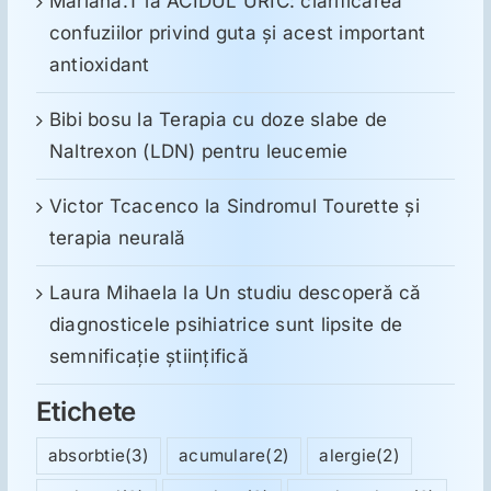
Mariana.T
la
ACIDUL URIC: clarificarea
confuziilor privind guta și acest important
antioxidant
Bibi bosu
la
Terapia cu doze slabe de
Naltrexon (LDN) pentru leucemie
Victor Tcacenco
la
Sindromul Tourette şi
terapia neurală
Laura Mihaela
la
Un studiu descoperă că
diagnosticele psihiatrice sunt lipsite de
semnificație științifică
Etichete
absorbtie
(3)
acumulare
(2)
alergie
(2)