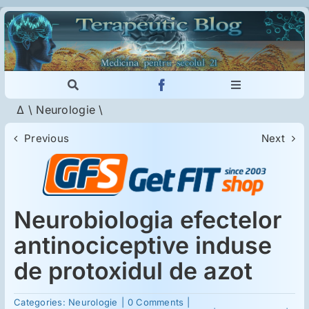
Skip
to
content
Toggle
Toggle
Navigation
Navigation
Δ
\
Neurologie
\
Cautare...
Imunologie
Previous
Next
Dermatologie
Psihiatrie
Neurobiologia efectelor
antinociceptive induse
Neurologie
de protoxidul de azot
on
Intoleranţa la gluten
Categories:
Neurologie
|
0 Comments
|