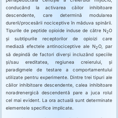
ORL
conducând la activarea căilor inhibitoare
descendente, care determină modularea
Oncologie
durerii/procesării nociceptive în măduva spinării.
Tipurile de peptide opioide induse de către N
O
2
Toxicologie
şi subtipurile receptorilor de opioizi care
mediază efectele antinociceptive ale N
O, par
2
Antipsihiatrie
să depindă de factori diverşi incluzând speciile
şi/sau ereditatea, regiunea creierului, şi
paradigmele de testare a comportamentului
Psihoterapie
utilizate pentru experimente. Dintre trei tipuri ale
căilor inhibitoare descendente, calea inhibitoare
Antropologie
noradrenergică descendentă pare a juca rolul
cel mai evident. La ora actuală sunt determinate
Proză utilă
elementele specifice implicate.