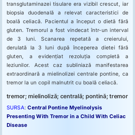
ORL
transglutaminazei tisulare era vizibil crescut, iar
biopsia duodenală a relevat caracteristici de
Oncologie
boală celiacă. Pacientul a început o dietă fără
gluten. Tremorul a fost vindecat într-un interval
de 3 luni. Scanarea repetată a creierului,
Toxicologie
derulată la 3 luni după începerea dietei fără
gluten, a evidenţiat rezoluţia completă a
Antipsihiatrie
leziunilor. Acest caz subliniază manifestarea
extraordinară a mielinolizei centrale pontine, ca
Psihoterapie
tremor la un copil malnutrit cu boală celiacă.
tremor; mielinoliză; centrală; pontină; tremor
Antropologie
SURSA
:
Central Pontine Myelinolysis
Presenting With Tremor in a Child With Celiac
Proză utilă
Disease