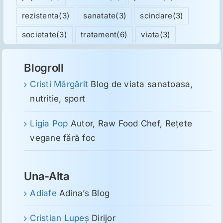
rezistenta
(3)
sanatate
(3)
scindare
(3)
societate
(3)
tratament
(6)
viata
(3)
Blogroll
Cristi Mărgărit
Blog de viata sanatoasa,
nutritie, sport
Ligia Pop
Autor, Raw Food Chef, Reţete
vegane fără foc
Una-Alta
Adiafe
Adina’s Blog
Cristian Lupeş
Dirijor