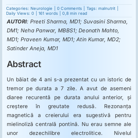
on
Categories:
Neurologie
|
0 Comments
|
Tags:
malnutrit
|
Mielinoliză
Daily Views: 0
|
161 words
|
0,8 min read
Suplimente
centrală
AUTORI
: Preeti Sharma, MD1; Suvasini Sharma,
pontină,
manifestată
DM1; Neha Panwar, MBBS1; Deonath Mahto,
cu
Reumatologie
tremor
MD1; Praveen Kumar, MD1; Atin Kumar, MD2;
la
un
Satinder Aneja, MD1
copil
cu
Ginecologie
Abstract
boală
celiacă
Mesajele lui Reichelt
Un băiat de 4 ani s-a prezentat cu un istoric de
tremor pe durata a 7 zile. A avut de asemeni
diaree recurentă pe durata anului anterior, şi
Dietă
creştere în greutate redusă. Rezonanţa
magnetică a creierului era sugestivă pentru
LDN
mielinoliză centrală pontină. Nu erau semne ale
unor dezechilibre electrolitice. Nivelul