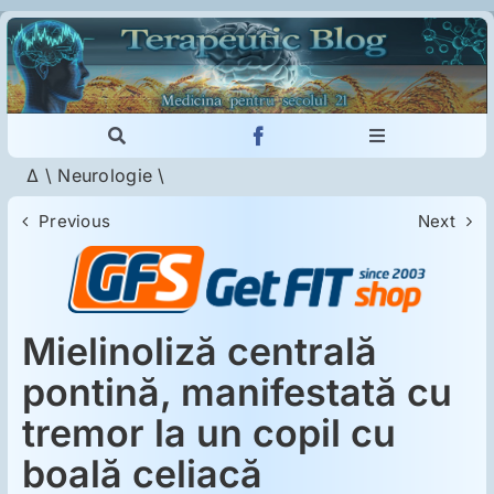
Skip
to
content
Toggle
Toggle
Navigation
Navigation
Δ
\
Neurologie
\
Cautare...
Imunologie
Previous
Next
Dermatologie
Psihiatrie
Mielinoliză centrală
pontină, manifestată cu
Neurologie
tremor la un copil cu
boală celiacă
Intoleranţa la gluten