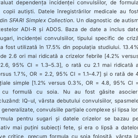
valuat dependenţa incidenţei convulsiilor, de formul
 copii autişti. Datele înregistrărilor medicale au fos
 din
SFARI Simplex Collection
. Un diagnostic de autis
e testelor ADI-R şi ADOS. Baza de date a inclus dat
ugari, incidenţei convulsiilor, tipului specific de criz
a fost utilizată în 17.5% din populaţia studiului. 13.4
 de 2.6 ori mai ridicată a crizelor febrile [4.2% versu
.6, 95% CI = 1.3–5.3], o rată cu 2.1 mai ridicată 
ersus 1.7%, OR = 2.2, 95% CI = 1.1–4.7] şi o rată de 
parţiale simple [1.2% versus 0.3%, OR = 4.8, 95% CI 
iţi cu formulă cu soia. Nu au fost găsite asocier
cluzând: IQ-ul, vârsta debutului convulsiilor, spasmel
 generalizate, convulsiile parţiale complexe şi lipsa lor
formula pentru sugari şi datele crizelor se bazau p
cativ mai puţini subiecţi fete, şi era o lipsă a datelo
ive critice, precum formula cu soia folosită, vârsta l