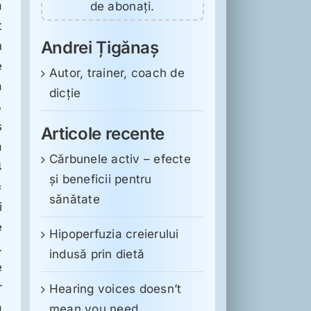
a
de abonați.
t
Andrei Țigănaș
m
e
Autor, trainer, coach de
ă
dicție
%
s
Articole recente
a
Cărbunele activ – efecte
4
și beneficii pentru
=
sănătate
i
e
Hipoperfuzia creierului
.
indusă prin dietă
e
r
Hearing voices doesn’t
a
mean you need