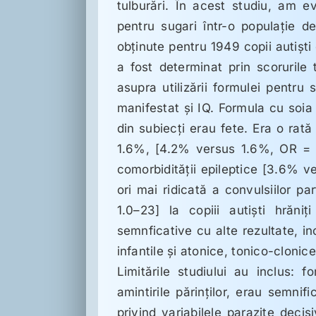
tulburări. În acest studiu, am e
pentru sugari într-o populaţie de
obţinute pentru 1949 copii autişti
a fost determinat prin scoruril
asupra utilizării formulei pentru s
manifestat şi IQ. Formula cu soia 
din subiecţi erau fete. Era o rată
1.6%, [4.2% versus 1.6%, OR = 2
comorbidităţii epileptice [3.6% v
ori mai ridicată a convulsiilor 
1.0–23] la copiii autişti hrăn
semnficative cu alte rezultate, in
infantile şi atonice, tonico-clonice
Limitările studiului au inclus: 
amintirile părinţilor, erau semnifi
privind variabilele parazite decis