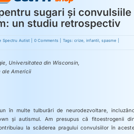
entru sugari şi convulsiile
sm: un studiu retrospectiv
on
e Spectru Autist
|
0 Comments
|
Tags:
crize
,
infantil
,
spasme
|
Formula
cu
soia
pentru
gie, Universitatea din Wisconsin,
sugari
şi
 ale Americii
convulsiile
la
copiii
cu
autism:
un
studiu
retrospectiv
un în multe tulburări de neurodezvoltare, incluzân
own şi autismul. Am presupus că fitoestrogenii di
ntribuiau la scăderea pragului convulsiilor în acest