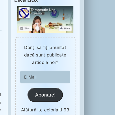
Doriţi să fiţi anunţat
dacă sunt publicate
articole noi?
E-
Mail
Abonare!
d
n
e
Alătură-te celorlalți 93