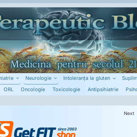
hiatrie
Neurologie
Intoleranţa la gluten
Supli
ORL
Oncologie
Toxicologie
Antipsihiatrie
Psih
Next