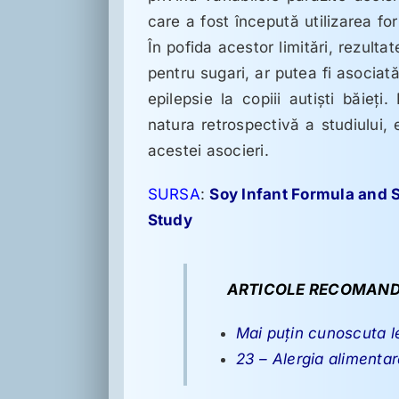
care a fost începută utilizarea fo
În pofida acestor limitări, rezult
pentru sugari, ar putea fi asociată
epilepsie la copiii autişti băieţi.
natura retrospectivă a studiului,
acestei asocieri.
SURSA
:
Soy Infant Formula and S
Study
ARTICOLE RECOMAND
Mai puţin cunoscuta l
23 – Alergia alimentar