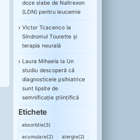
doze slabe de Naltrexon
(LDN) pentru leucemie
Victor Tcacenco
la
Sindromul Tourette şi
terapia neurală
Laura Mihaela
la
Un
studiu descoperă că
diagnosticele psihiatrice
sunt lipsite de
semnificație științifică
Etichete
absorbtie
(3)
acumulare
(2)
alergie
(2)