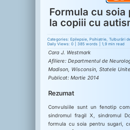
Formula cu soia p
la copiii cu auti
Categories:
Epilepsie
,
Psihiatrie
,
Tulburări d
Daily Views: 0
|
385 words
|
1,9 min read
Cara J. Westmark
Afiliere: Departmentul de Neurolo
Madison, Wisconsin, Statele Unite
Publicat: Martie 2014
Rezumat
Convulsiile sunt un fenotip com
sindromul fragil X, sindromul D
formula cu soia pentru sugari, co