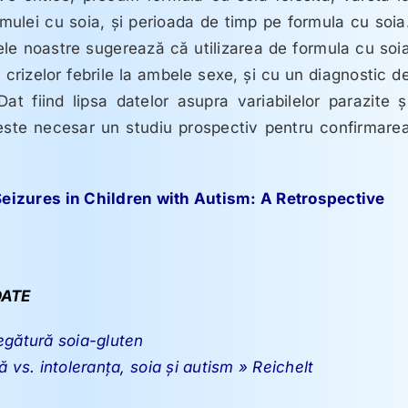
rmulei cu soia, şi perioada de timp pe formula cu soia
atele noastre sugerează că utilizarea de formula cu soi
 crizelor febrile la ambele sexe, şi cu un diagnostic d
 Dat fiind lipsa datelor asupra variabilelor parazite ş
 este necesar un studiu prospectiv pentru confirmare
eizures in Children with Autism: A Retrospective
ATE
egătură soia-gluten
ă vs. intoleranţa, soia şi autism » Reichelt