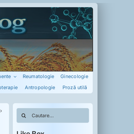
mente
Reumatologie
Ginecologie
oterapie
Antropologie
Proză utilă
Cautare...
Like Box