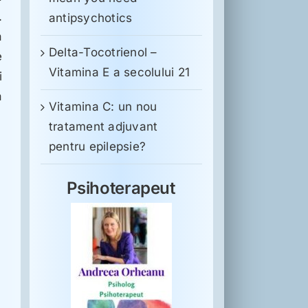
.
antipsychotics
a
Delta-Tocotrienol –
e
Vitamina E a secolului 21
i
a
Vitamina C: un nou
tratament adjuvant
pentru epilepsie?
Psihoterapeut