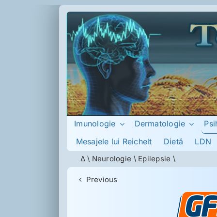
Skip
to
content
Psi
Imunologie
Dermatologie
Mesajele lui Reichelt
Dietă
LDN
Δ
\
Neurologie
\
Epilepsie
\
Previous