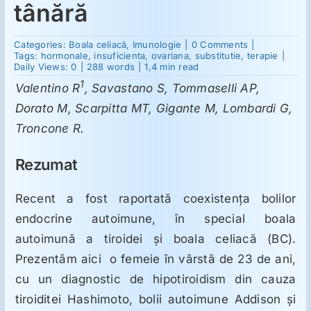
tânără
Suplimente
on
Categories:
Boala celiacă
,
Imunologie
|
0 Comments
|
O
Tags:
hormonale
,
insuficienta
,
ovariana
,
substitutie
,
terapie
|
asociere
Daily Views: 0
|
288 words
|
1,4 min read
excepţională
1
Reumatologie
Valentino R
, Savastano S, Tommaselli AP,
a
tiroiditei,
Dorato M, Scarpitta MT, Gigante M, Lombardi G,
bolii
Addison,
Troncone R.
Ginecologie
insuficienţei
ovariene
şi
Rezumat
bolii
Mesajele lui Reichelt
celiace
la
Recent a fost raportată coexistenţa bolilor
o
femeie
endocrine autoimune, în special boala
tânără
Dietă
autoimună a tiroidei şi boala celiacă (BC).
Prezentăm aici o femeie în vârstă de 23 de ani,
LDN
cu un diagnostic de hipotiroidism din cauza
tiroiditei Hashimoto, bolii autoimune Addison şi