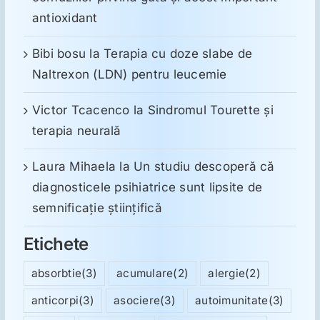
antioxidant
Bibi bosu
la
Terapia cu doze slabe de
Naltrexon (LDN) pentru leucemie
Victor Tcacenco
la
Sindromul Tourette şi
terapia neurală
Laura Mihaela
la
Un studiu descoperă că
diagnosticele psihiatrice sunt lipsite de
semnificație științifică
Etichete
absorbtie
(3)
acumulare
(2)
alergie
(2)
anticorpi
(3)
asociere
(3)
autoimunitate
(3)