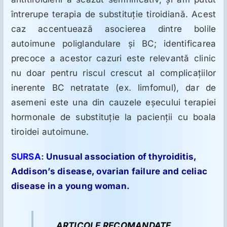
întrerupe terapia de substituţie tiroidiană. Acest
caz accentuează asocierea dintre bolile
autoimune poliglandulare şi BC; identificarea
precoce a acestor cazuri este relevantă clinic
nu doar pentru riscul crescut al complicaţiilor
inerente BC netratate (ex. limfomul), dar de
asemeni este una din cauzele eşecului terapiei
hormonale de substituţie la pacienţii cu boala
tiroidei autoimune.
SURSA
:
Unusual association of thyroiditis,
Addison’s disease, ovarian failure and celiac
disease in a young woman.
ARTICOLE RECOMANDATE