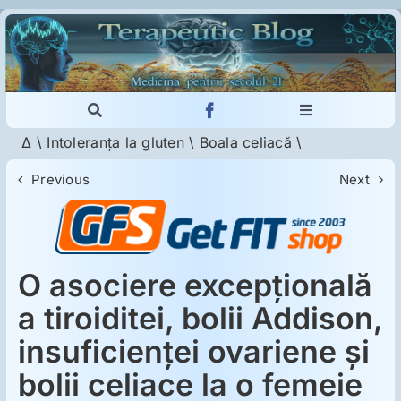
Skip
to
content
Toggle
Toggle
Navigation
Navigation
Δ
\
Intoleranţa la gluten
\
Boala celiacă
\
Cautare...
Imunologie
Previous
Next
Dermatologie
Psihiatrie
O asociere excepţională
a tiroiditei, bolii Addison,
Neurologie
insuficienţei ovariene şi
bolii celiace la o femeie
Intoleranţa la gluten