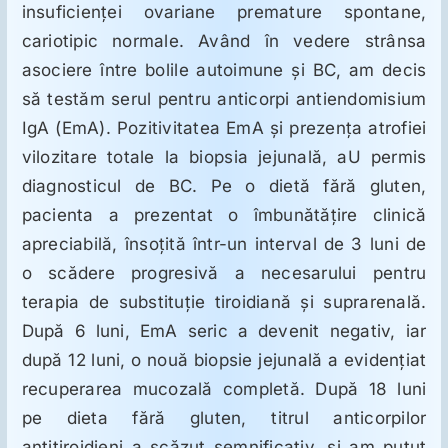
ORL
insuficienţei ovariane premature spontane,
cariotipic normale. Având în vedere strânsa
asociere între bolile autoimune şi BC, am decis
Oncologie
să testăm serul pentru anticorpi antiendomisium
IgA (EmA). Pozitivitatea EmA şi prezenţa atrofiei
Toxicologie
vilozitare totale la biopsia jejunală, aU permis
diagnosticul de BC. Pe o dietă fără gluten,
Antipsihiatrie
pacienta a prezentat o îmbunătăţire clinică
apreciabilă, însoţită într-un interval de 3 luni de
Psihoterapie
o scădere progresivă a necesarului pentru
terapia de substituţie tiroidiană şi suprarenală.
După 6 luni, EmA seric a devenit negativ, iar
Antropologie
după 12 luni, o nouă biopsie jejunală a evidenţiat
recuperarea mucozală completă. După 18 luni
Proză utilă
pe dieta fără gluten, titrul anticorpilor
antitiroidieni a scăzut semnificativ, şi am putut