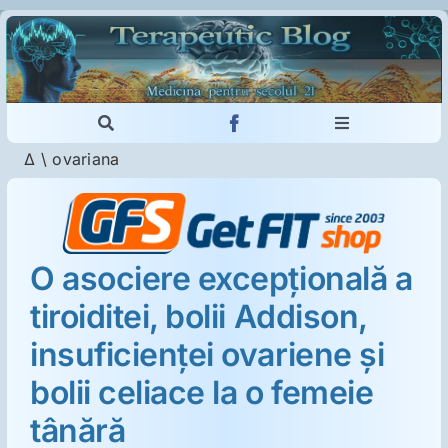
Skip
to
content
Toggle
Toggle
Navigation
Navigation
Δ
\
ovariana
Cautare...
Imunologie
Dermatologie
O asociere excepţională a
tiroiditei, bolii Addison,
Psihiatrie
insuficienţei ovariene şi
Neurologie
bolii celiace la o femeie
tânără
Intoleranţa la gluten