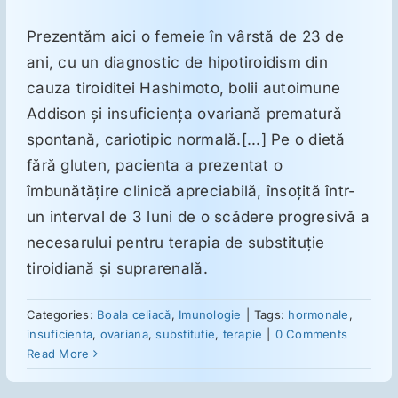
Prezentăm aici o femeie în vârstă de 23 de
Suplimente
ani, cu un diagnostic de hipotiroidism din
cauza tiroiditei Hashimoto, bolii autoimune
Reumatologie
Addison şi insuficienţa ovariană prematură
spontană, cariotipic normală.[...] Pe o dietă
fără gluten, pacienta a prezentat o
Ginecologie
îmbunătăţire clinică apreciabilă, însoţită într-
un interval de 3 luni de o scădere progresivă a
Mesajele lui Reichelt
necesarului pentru terapia de substituţie
tiroidiană şi suprarenală.
Dietă
Categories:
Boala celiacă
,
Imunologie
|
Tags:
hormonale
,
insuficienta
,
ovariana
,
substitutie
,
terapie
|
0 Comments
LDN
Read More