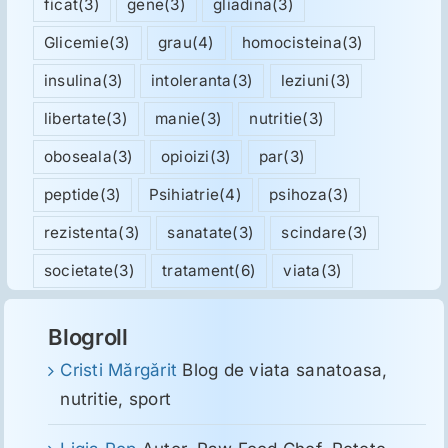
ficat
(3)
gene
(3)
gliadina
(3)
Glicemie
(3)
grau
(4)
homocisteina
(3)
insulina
(3)
intoleranta
(3)
leziuni
(3)
libertate
(3)
manie
(3)
nutritie
(3)
oboseala
(3)
opioizi
(3)
par
(3)
peptide
(3)
Psihiatrie
(4)
psihoza
(3)
rezistenta
(3)
sanatate
(3)
scindare
(3)
societate
(3)
tratament
(6)
viata
(3)
Blogroll
Cristi Mărgărit
Blog de viata sanatoasa,
nutritie, sport