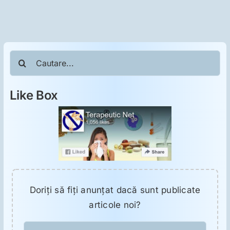
ORL
Oncologie
Cautare...
Toxicologie
Like Box
Antipsihiatrie
Psihoterapie
Antropologie
Doriţi să fiţi anunţat dacă sunt publicate
articole noi?
Proză utilă
E-