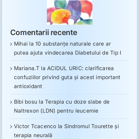
Comentarii recente
Mihai
la
10 substanţe naturale care ar
putea ajuta vindecarea Diabetului de Tip I
Mariana.T
la
ACIDUL URIC: clarificarea
confuziilor privind guta și acest important
antioxidant
Bibi bosu
la
Terapia cu doze slabe de
Naltrexon (LDN) pentru leucemie
Victor Tcacenco
la
Sindromul Tourette şi
terapia neurală