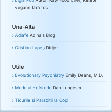
Ligia Pop
Autor, Raw Food Chef, Reţete
vegane fără foc
Una-Alta
Adiafe
Adina’s Blog
Cristian Lupeş
Dirijor
Utile
Evolutionary Psychiatry
Emily Deans, M.D.
Modelul Hofstede
Dan Lungescu
Ticurile si Parazitii la Copii