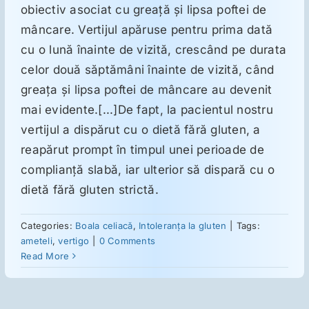
obiectiv asociat cu greaţă şi lipsa poftei de
mâncare. Vertijul apăruse pentru prima dată
Suplimente
cu o lună înainte de vizită, crescând pe durata
celor două săptămâni înainte de vizită, când
Reumatologie
greaţa şi lipsa poftei de mâncare au devenit
mai evidente.[...]De fapt, la pacientul nostru
vertijul a dispărut cu o dietă fără gluten, a
Ginecologie
reapărut prompt în timpul unei perioade de
complianţă slabă, iar ulterior să dispară cu o
Mesajele lui Reichelt
dietă fără gluten strictă.
Dietă
Categories:
Boala celiacă
,
Intoleranţa la gluten
|
Tags:
ameteli
,
vertigo
|
0 Comments
Read More
LDN