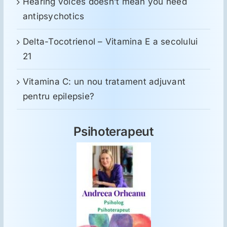
Hearing voices doesn’t mean you need
antipsychotics
Delta-Tocotrienol – Vitamina E a secolului
21
Vitamina C: un nou tratament adjuvant
pentru epilepsie?
Psihoterapeut