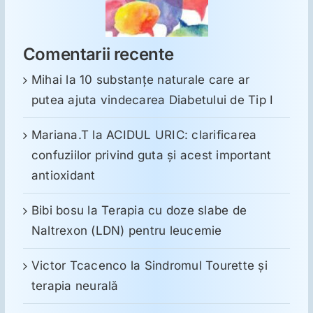
Comentarii recente
Mihai
la
10 substanţe naturale care ar
putea ajuta vindecarea Diabetului de Tip I
Mariana.T
la
ACIDUL URIC: clarificarea
confuziilor privind guta și acest important
antioxidant
Bibi bosu
la
Terapia cu doze slabe de
Naltrexon (LDN) pentru leucemie
Victor Tcacenco
la
Sindromul Tourette şi
terapia neurală