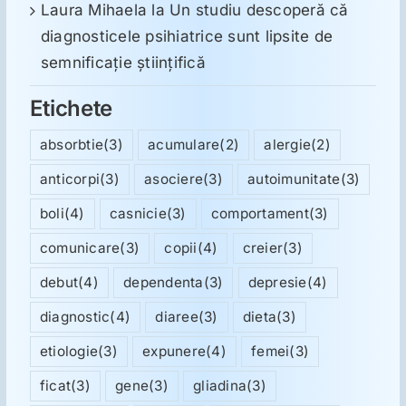
Laura Mihaela
la
Un studiu descoperă că
diagnosticele psihiatrice sunt lipsite de
semnificație științifică
Etichete
absorbtie
(3)
acumulare
(2)
alergie
(2)
anticorpi
(3)
asociere
(3)
autoimunitate
(3)
boli
(4)
casnicie
(3)
comportament
(3)
comunicare
(3)
copii
(4)
creier
(3)
debut
(4)
dependenta
(3)
depresie
(4)
diagnostic
(4)
diaree
(3)
dieta
(3)
etiologie
(3)
expunere
(4)
femei
(3)
ficat
(3)
gene
(3)
gliadina
(3)