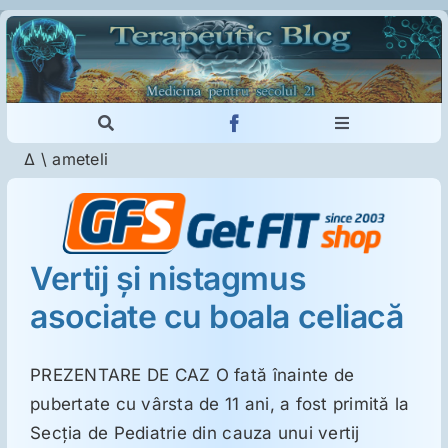
Skip
to
content
Toggle
Toggle
Navigation
Navigation
Δ
\
ameteli
Cautare...
Imunologie
Dermatologie
Vertij şi nistagmus
asociate cu boala celiacă
Psihiatrie
Neurologie
PREZENTARE DE CAZ O fată înainte de
pubertate cu vârsta de 11 ani, a fost primită la
Secţia de Pediatrie din cauza unui vertij
Intoleranţa la gluten