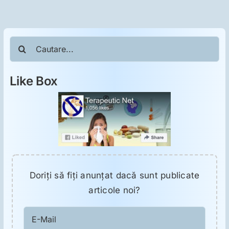
ORL
Oncologie
Cautare...
Toxicologie
Like Box
Antipsihiatrie
Psihoterapie
Antropologie
Doriţi să fiţi anunţat dacă sunt publicate
articole noi?
Proză utilă
E-
Mail