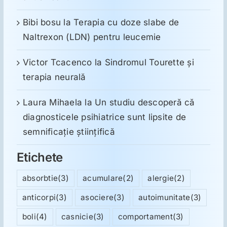
Bibi bosu
la
Terapia cu doze slabe de
Naltrexon (LDN) pentru leucemie
Victor Tcacenco
la
Sindromul Tourette şi
terapia neurală
Laura Mihaela
la
Un studiu descoperă că
diagnosticele psihiatrice sunt lipsite de
semnificație științifică
Etichete
absorbtie
(3)
acumulare
(2)
alergie
(2)
anticorpi
(3)
asociere
(3)
autoimunitate
(3)
boli
(4)
casnicie
(3)
comportament
(3)