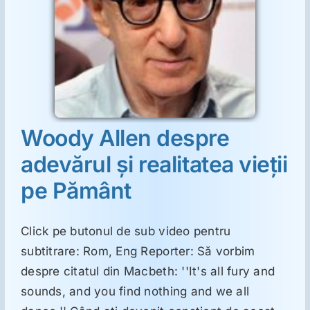
tatea
nt
Suplimente
Reumatologie
Ginecologie
Woody Allen despre
adevărul şi realitatea vieţii
Mesajele lui Reichelt
pe Pământ
Dietă
Click pe butonul de sub video pentru
subtitrare: Rom, Eng Reporter: Să vorbim
LDN
despre citatul din Macbeth: ''It's all fury and
sounds, and you find nothing and we all