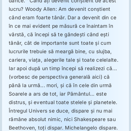
dance.'' Când aţi devenit conştient de acest
ORL
lucru? Woody Allen: Am devenit conştient
când eram foarte tânăr. Dar a devenit din ce
Oncologie
în ce mai evident pe măsură ce înaintam în
vârstă, că începi să te gândeşti când eşti
Toxicologie
tânăr, cât de importante sunt toate şi cum
lucrurile trebuie să meargă bine, cu slujba,
Antipsihiatrie
cariera, viaţa, alegerile tale şi toate celelalte.
Iar apoi după un timp începi să realizezi că...
(vorbesc de perspectiva generală aici) că
Psihoterapie
până la urmă... mori, şi că în cele din urmă
Soarele a ars de tot, iar Pământul... este
Antropologie
distrus, şi eventual toate stelele şi planetele.
Întregul Univers se duce, dispare şi nu mai
Proză utilă
rămâne absolut nimic, nici Shakespeare sau
Beethoven, toţi dispar. Michelangelo dispare.