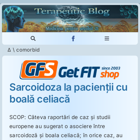
Skip
to
content
Toggle
Toggle
Navigation
Navigation
Δ
\
comorbid
Cautare...
Imunologie
Dermatologie
Sarcoidoza la pacienţii cu
boală celiacă
Psihiatrie
Neurologie
SCOP: Câteva raportări de caz şi studii
europene au sugerat o asociere între
sarcoidoză şi boala celiacă; în orice caz, au
Intoleranţa la gluten