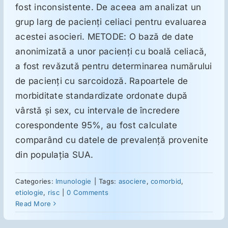
fost inconsistente. De aceea am analizat un
grup larg de pacienţi celiaci pentru evaluarea
Suplimente
acestei asocieri. METODE: O bază de date
anonimizată a unor pacienţi cu boală celiacă,
Reumatologie
a fost revăzută pentru determinarea numărului
de pacienţi cu sarcoidoză. Rapoartele de
morbiditate standardizate ordonate după
Ginecologie
vârstă şi sex, cu intervale de încredere
corespondente 95%, au fost calculate
Mesajele lui Reichelt
comparând cu datele de prevalenţă provenite
din populaţia SUA.
Dietă
Categories:
Imunologie
|
Tags:
asociere
,
comorbid
,
etiologie
,
risc
|
0 Comments
LDN
Read More