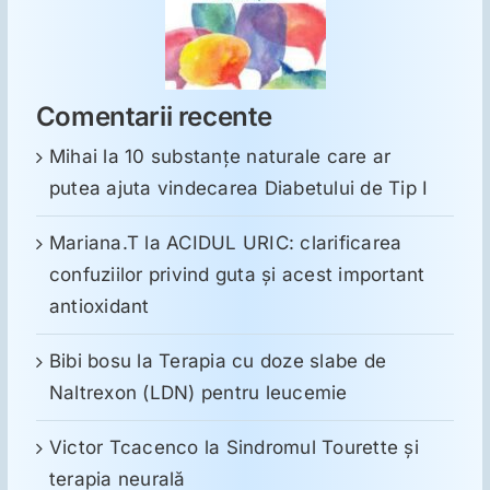
Comentarii recente
Mihai
la
10 substanţe naturale care ar
putea ajuta vindecarea Diabetului de Tip I
Mariana.T
la
ACIDUL URIC: clarificarea
confuziilor privind guta și acest important
antioxidant
Bibi bosu
la
Terapia cu doze slabe de
Naltrexon (LDN) pentru leucemie
Victor Tcacenco
la
Sindromul Tourette şi
terapia neurală