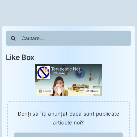
ORL
Oncologie
Cautare...
Toxicologie
Like Box
Antipsihiatrie
Psihoterapie
Antropologie
Doriţi să fiţi anunţat dacă sunt publicate
Proză utilă
articole noi?
E-