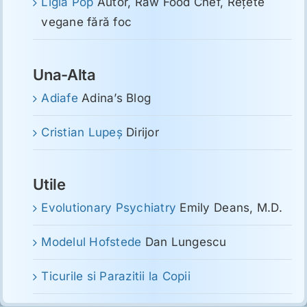
Ligia Pop
Autor, Raw Food Chef, Reţete
vegane fără foc
Una-Alta
Adiafe
Adina’s Blog
Cristian Lupeş
Dirijor
Utile
Evolutionary Psychiatry
Emily Deans, M.D.
Modelul Hofstede
Dan Lungescu
Ticurile si Parazitii la Copii