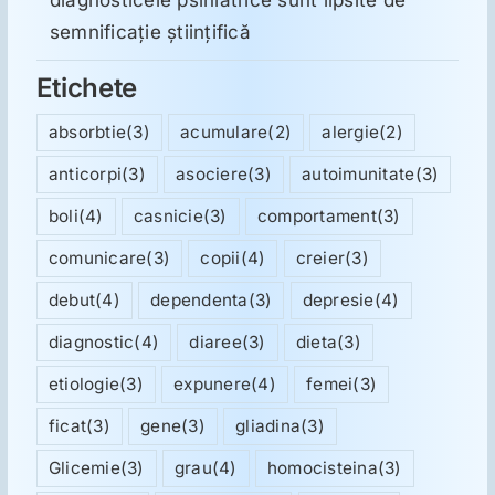
semnificație științifică
Etichete
absorbtie
(3)
acumulare
(2)
alergie
(2)
anticorpi
(3)
asociere
(3)
autoimunitate
(3)
boli
(4)
casnicie
(3)
comportament
(3)
comunicare
(3)
copii
(4)
creier
(3)
debut
(4)
dependenta
(3)
depresie
(4)
diagnostic
(4)
diaree
(3)
dieta
(3)
etiologie
(3)
expunere
(4)
femei
(3)
ficat
(3)
gene
(3)
gliadina
(3)
Glicemie
(3)
grau
(4)
homocisteina
(3)