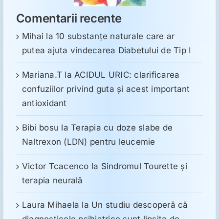
Comentarii recente
Mihai
la
10 substanţe naturale care ar
putea ajuta vindecarea Diabetului de Tip I
Mariana.T
la
ACIDUL URIC: clarificarea
confuziilor privind guta și acest important
antioxidant
Bibi bosu
la
Terapia cu doze slabe de
Naltrexon (LDN) pentru leucemie
Victor Tcacenco
la
Sindromul Tourette şi
terapia neurală
Laura Mihaela
la
Un studiu descoperă că
diagnosticele psihiatrice sunt lipsite de