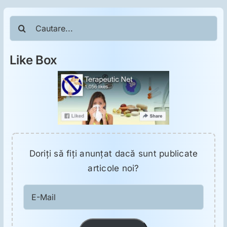
ORL
Cautare...
Oncologie
Like Box
Toxicologie
Antipsihiatrie
Psihoterapie
Doriţi să fiţi anunţat dacă sunt publicate
articole noi?
Antropologie
E-
Proză utilă
Mail