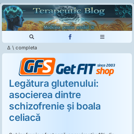
Skip
to
content
Toggle
Toggle
Navigation
Navigation
Δ
\
completa
Cautare...
Imunologie
Dermatologie
Legătura glutenului:
asocierea dintre
Psihiatrie
schizofrenie şi boala
Neurologie
celiacă
Intoleranţa la gluten