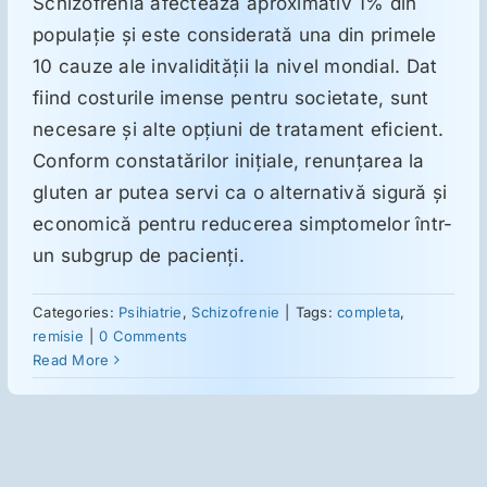
Schizofrenia afectează aproximativ 1% din
populaţie şi este considerată una din primele
Suplimente
10 cauze ale invalidităţii la nivel mondial. Dat
fiind costurile imense pentru societate, sunt
necesare şi alte opţiuni de tratament eficient.
Reumatologie
Conform constatărilor iniţiale, renunţarea la
gluten ar putea servi ca o alternativă sigură şi
Ginecologie
economică pentru reducerea simptomelor într-
un subgrup de pacienţi.
Mesajele lui Reichelt
Categories:
Psihiatrie
,
Schizofrenie
|
Tags:
completa
,
remisie
|
0 Comments
Dietă
Read More
LDN