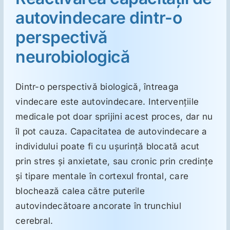
autovindecare dintr-o
Suplimente
perspectivă
neurobiologică
Reumatologie
Dintr-o perspectivă biologică, întreaga
Ginecologie
vindecare este autovindecare. Intervenţiile
medicale pot doar sprijini acest proces, dar nu
Mesajele lui Reichelt
îl pot cauza. Capacitatea de autovindecare a
individului poate fi cu uşurinţă blocată acut
prin stres şi anxietate, sau cronic prin credinţe
Dietă
şi tipare mentale în cortexul frontal, care
blochează calea către puterile
LDN
autovindecătoare ancorate în trunchiul
cerebral.