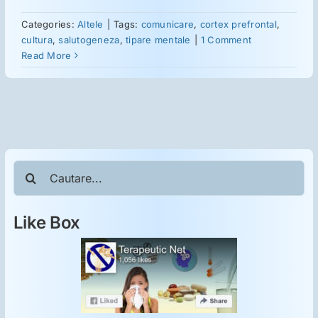
ORL
Categories:
Altele
|
Tags:
comunicare
,
cortex prefrontal
,
cultura
,
salutogeneza
,
tipare mentale
|
1 Comment
Oncologie
Read More
Toxicologie
Antipsihiatrie
Cautare...
Psihoterapie
Like Box
Antropologie
Proză utilă