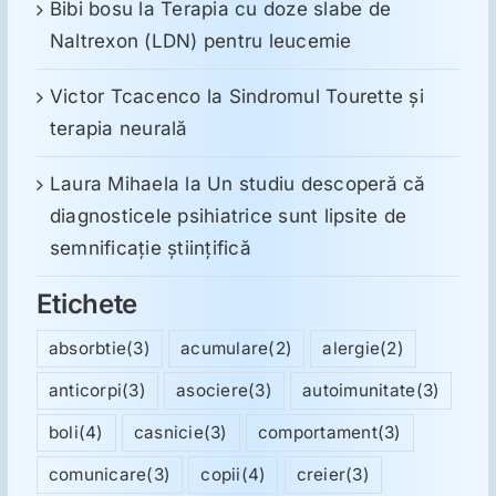
Bibi bosu
la
Terapia cu doze slabe de
Naltrexon (LDN) pentru leucemie
Victor Tcacenco
la
Sindromul Tourette şi
terapia neurală
Laura Mihaela
la
Un studiu descoperă că
diagnosticele psihiatrice sunt lipsite de
semnificație științifică
Etichete
absorbtie
(3)
acumulare
(2)
alergie
(2)
anticorpi
(3)
asociere
(3)
autoimunitate
(3)
boli
(4)
casnicie
(3)
comportament
(3)
comunicare
(3)
copii
(4)
creier
(3)