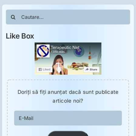
ORL
Cautare...
Oncologie
Like Box
Toxicologie
Antipsihiatrie
Psihoterapie
Doriţi să fiţi anunţat dacă sunt publicate
articole noi?
Antropologie
E-
Proză utilă
Mail