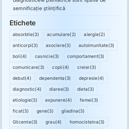
semnificație științifică
Etichete
absorbtie
(3)
acumulare
(2)
alergie
(2)
anticorpi
(3)
asociere
(3)
autoimunitate
(3)
boli
(4)
casnicie
(3)
comportament
(3)
comunicare
(3)
copii
(4)
creier
(3)
debut
(4)
dependenta
(3)
depresie
(4)
diagnostic
(4)
diaree
(3)
dieta
(3)
etiologie
(3)
expunere
(4)
femei
(3)
ficat
(3)
gene
(3)
gliadina
(3)
Glicemie
(3)
grau
(4)
homocisteina
(3)