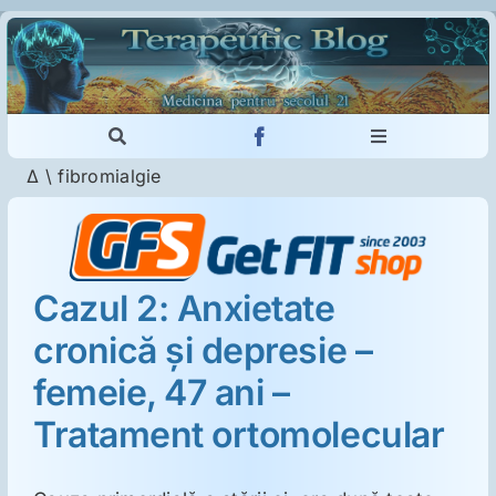
Skip
to
content
Toggle
Toggle
Navigation
Navigation
Δ
\
fibromialgie
Cautare...
Imunologie
Dermatologie
Cazul 2: Anxietate
cronică şi depresie –
Psihiatrie
femeie, 47 ani –
Neurologie
Tratament ortomolecular
Intoleranţa la gluten