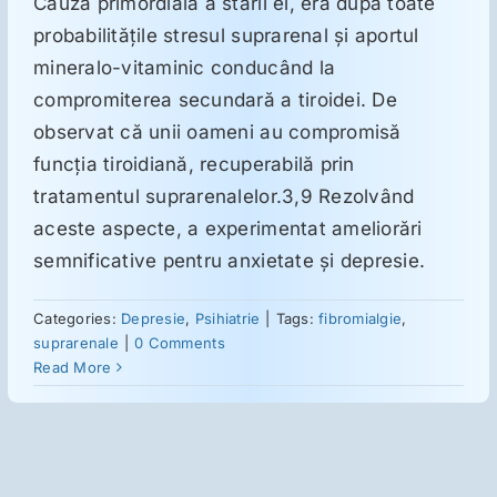
Cauza primordială a stării ei, era după toate
probabilităţile stresul suprarenal şi aportul
Suplimente
mineralo-vitaminic conducând la
compromiterea secundară a tiroidei. De
observat că unii oameni au compromisă
Reumatologie
funcţia tiroidiană, recuperabilă prin
tratamentul suprarenalelor.3,9 Rezolvând
Ginecologie
aceste aspecte, a experimentat ameliorări
semnificative pentru anxietate şi depresie.
Mesajele lui Reichelt
Categories:
Depresie
,
Psihiatrie
|
Tags:
fibromialgie
,
suprarenale
|
0 Comments
Dietă
Read More
LDN