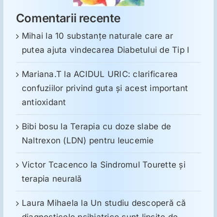
Comentarii recente
Mihai
la
10 substanţe naturale care ar
putea ajuta vindecarea Diabetului de Tip I
Mariana.T
la
ACIDUL URIC: clarificarea
confuziilor privind guta și acest important
antioxidant
Bibi bosu
la
Terapia cu doze slabe de
Naltrexon (LDN) pentru leucemie
Victor Tcacenco
la
Sindromul Tourette şi
terapia neurală
Laura Mihaela
la
Un studiu descoperă că
diagnosticele psihiatrice sunt lipsite de