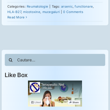
ORL
Categories:
Reumatologie
|
Tags:
arsenic
,
functionare
,
HLA-B27
,
micotoxine
,
mucegaiuri
|
0 Comments
Oncologie
Read More
Toxicologie
Antipsihiatrie
Cautare...
Psihoterapie
Like Box
Antropologie
Proză utilă