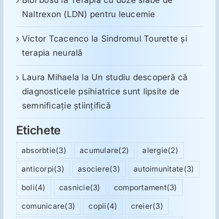
Bibi bosu
la
Terapia cu doze slabe de
Naltrexon (LDN) pentru leucemie
Victor Tcacenco
la
Sindromul Tourette şi
terapia neurală
Laura Mihaela
la
Un studiu descoperă că
diagnosticele psihiatrice sunt lipsite de
semnificație științifică
Etichete
absorbtie
(3)
acumulare
(2)
alergie
(2)
anticorpi
(3)
asociere
(3)
autoimunitate
(3)
boli
(4)
casnicie
(3)
comportament
(3)
comunicare
(3)
copii
(4)
creier
(3)