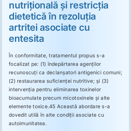
nutriţională şi restricţia
dietetică în rezoluţia
Suplimente
artritei asociate cu
entesita
Reumatologie
Ginecologie
În conformitate, tratamentul propus s-a
focalizat pe: (1) îndepărtarea agenţilor
recunoscuţi ca declanşatori antigenici comuni;
Mesajele lui Reichelt
(2) restaurarea suficienţei nutritive; şi (3)
intervenţia pentru eliminarea toxinelor
Dietă
bioacumulate precum micotoxinele şi alte
elemente toxice.45 Această abordare s-a
LDN
dovedit utilă în alte condiţii asociate cu
autoimunitatea.