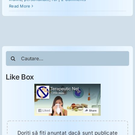
ORL
Read More
Oncologie
Toxicologie
Cautare...
Antipsihiatrie
Like Box
Psihoterapie
Antropologie
Proză utilă
Doriţi să fiţi anunţat dacă sunt publicate