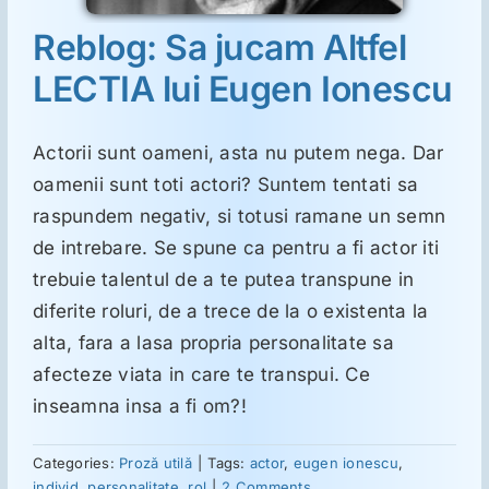
Reblog: Sa jucam Altfel
Suplimente
LECTIA lui Eugen Ionescu
Reumatologie
Actorii sunt oameni, asta nu putem nega. Dar
oamenii sunt toti actori? Suntem tentati sa
Ginecologie
raspundem negativ, si totusi ramane un semn
de intrebare. Se spune ca pentru a fi actor iti
Mesajele lui Reichelt
trebuie talentul de a te putea transpune in
diferite roluri, de a trece de la o existenta la
alta, fara a lasa propria personalitate sa
Dietă
afecteze viata in care te transpui. Ce
inseamna insa a fi om?!
LDN
Categories:
Proză utilă
|
Tags:
actor
,
eugen ionescu
,
individ
,
personalitate
,
rol
|
2 Comments