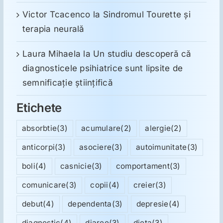
Victor Tcacenco
la
Sindromul Tourette şi
terapia neurală
Laura Mihaela
la
Un studiu descoperă că
diagnosticele psihiatrice sunt lipsite de
semnificație științifică
Etichete
absorbtie
(3)
acumulare
(2)
alergie
(2)
anticorpi
(3)
asociere
(3)
autoimunitate
(3)
boli
(4)
casnicie
(3)
comportament
(3)
comunicare
(3)
copii
(4)
creier
(3)
debut
(4)
dependenta
(3)
depresie
(4)
diagnostic
(4)
diaree
(3)
dieta
(3)