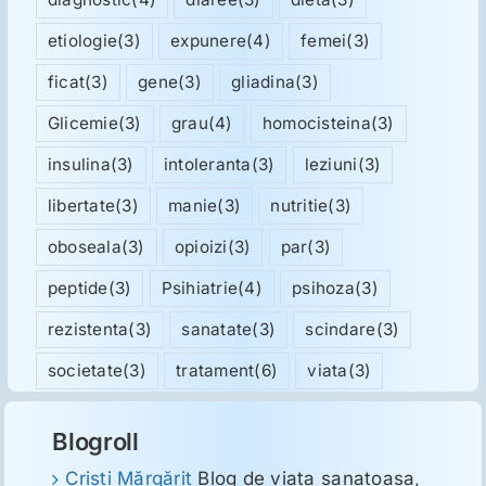
etiologie
(3)
expunere
(4)
femei
(3)
ficat
(3)
gene
(3)
gliadina
(3)
Glicemie
(3)
grau
(4)
homocisteina
(3)
insulina
(3)
intoleranta
(3)
leziuni
(3)
libertate
(3)
manie
(3)
nutritie
(3)
oboseala
(3)
opioizi
(3)
par
(3)
peptide
(3)
Psihiatrie
(4)
psihoza
(3)
rezistenta
(3)
sanatate
(3)
scindare
(3)
societate
(3)
tratament
(6)
viata
(3)
Blogroll
Cristi Mărgărit
Blog de viata sanatoasa,