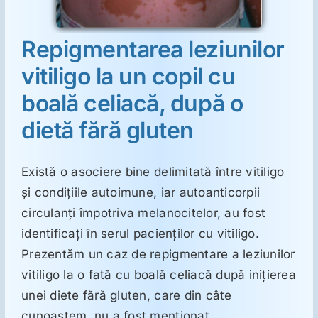
o
Suplimente
Repigmentarea leziunilor
vitiligo la un copil cu
Reumatologie
boală celiacă, după o
dietă fără gluten
Ginecologie
Există o asociere bine delimitată între vitiligo
Mesajele lui Reichelt
şi condiţiile autoimune, iar autoanticorpii
circulanţi împotriva melanocitelor, au fost
Dietă
identificaţi în serul pacienţilor cu vitiligo.
Prezentăm un caz de repigmentare a leziunilor
LDN
vitiligo la o fată cu boală celiacă după iniţierea
unei diete fără gluten, care din câte
cunoaştem, nu a fost menţionat.