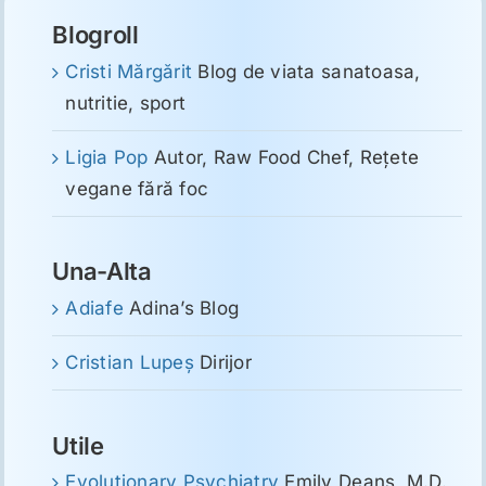
Blogroll
Cristi Mărgărit
Blog de viata sanatoasa,
nutritie, sport
Ligia Pop
Autor, Raw Food Chef, Reţete
vegane fără foc
Una-Alta
Adiafe
Adina’s Blog
Cristian Lupeş
Dirijor
Utile
Evolutionary Psychiatry
Emily Deans, M.D.