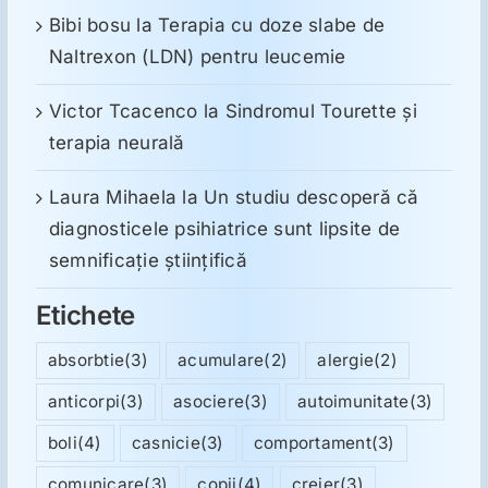
Bibi bosu
la
Terapia cu doze slabe de
Naltrexon (LDN) pentru leucemie
Victor Tcacenco
la
Sindromul Tourette şi
terapia neurală
Laura Mihaela
la
Un studiu descoperă că
diagnosticele psihiatrice sunt lipsite de
semnificație științifică
Etichete
absorbtie
(3)
acumulare
(2)
alergie
(2)
anticorpi
(3)
asociere
(3)
autoimunitate
(3)
boli
(4)
casnicie
(3)
comportament
(3)
comunicare
(3)
copii
(4)
creier
(3)