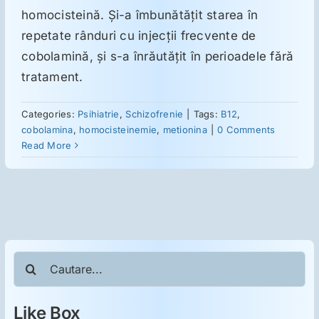
homocisteină. Şi-a îmbunătăţit starea în
repetate rânduri cu injecţii frecvente de
cobolamină, şi s-a înrăutăţit în perioadele fără
tratament.
Categories:
Psihiatrie
,
Schizofrenie
|
Tags:
B12
,
cobolamina
,
homocisteinemie
,
metionina
|
0 Comments
Read More
Cautare...
Like Box