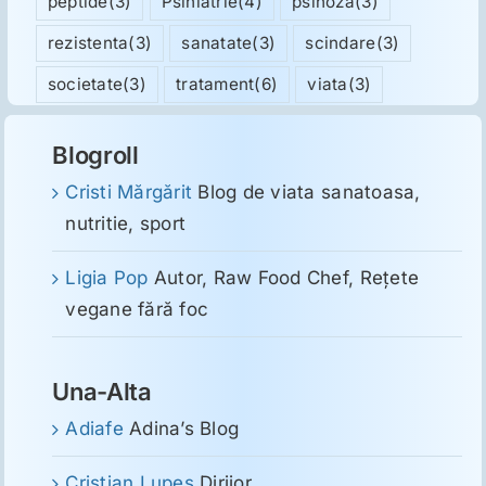
peptide
(3)
Psihiatrie
(4)
psihoza
(3)
rezistenta
(3)
sanatate
(3)
scindare
(3)
societate
(3)
tratament
(6)
viata
(3)
Blogroll
Cristi Mărgărit
Blog de viata sanatoasa,
nutritie, sport
Ligia Pop
Autor, Raw Food Chef, Reţete
vegane fără foc
Una-Alta
Adiafe
Adina’s Blog
Cristian Lupeş
Dirijor