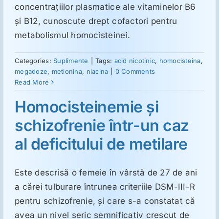
ORL
concentraţiilor plasmatice ale vitaminelor B6
şi B12, cunoscute drept cofactori pentru
Oncologie
metabolismul homocisteinei.
Categories:
Suplimente
|
Tags:
acid nicotinic
,
homocisteina
,
Toxicologie
megadoze
,
metionina
,
niacina
|
0 Comments
Read More
Antipsihiatrie
Homocisteinemie şi
schizofrenie într-un caz
Psihoterapie
al deficitului de metilare
Antropologie
Este descrisă o femeie în vârstă de 27 de ani
a cărei tulburare întrunea criteriile DSM-III-R
Proză utilă
pentru schizofrenie, şi care s-a constatat că
avea un nivel seric semnificativ crescut de