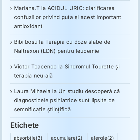
Mariana.T
la
ACIDUL URIC: clarificarea
confuziilor privind guta și acest important
antioxidant
Bibi bosu
la
Terapia cu doze slabe de
Naltrexon (LDN) pentru leucemie
Victor Tcacenco
la
Sindromul Tourette şi
terapia neurală
Laura Mihaela
la
Un studiu descoperă că
diagnosticele psihiatrice sunt lipsite de
semnificație științifică
Etichete
absorbtie
(3)
acumulare
(2)
alergie
(2)