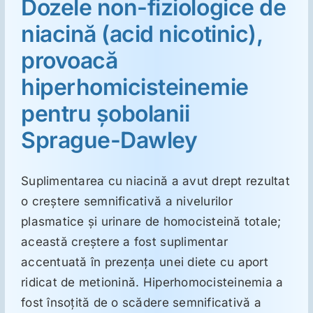
Dozele non-fiziologice de
niacină (acid nicotinic),
Suplimente
provoacă
hiperhomicisteinemie
Reumatologie
pentru şobolanii
Ginecologie
Sprague-Dawley
Mesajele lui Reichelt
Suplimentarea cu niacină a avut drept rezultat
o creştere semnificativă a nivelurilor
plasmatice şi urinare de homocisteină totale;
Dietă
această creştere a fost suplimentar
accentuată în prezenţa unei diete cu aport
LDN
ridicat de metionină. Hiperhomocisteinemia a
fost însoţită de o scădere semnificativă a