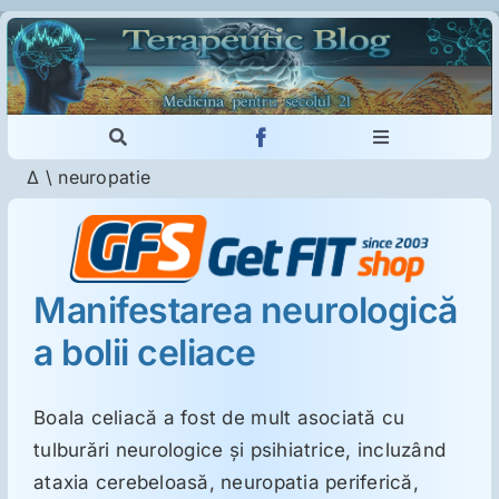
Skip
to
content
Toggle
Toggle
Navigation
Navigation
Δ
\
neuropatie
Cautare...
Imunologie
Dermatologie
Manifestarea neurologică
a bolii celiace
Psihiatrie
Neurologie
Boala celiacă a fost de mult asociată cu
tulburări neurologice şi psihiatrice, incluzând
ataxia cerebeloasă, neuropatia periferică,
Intoleranţa la gluten