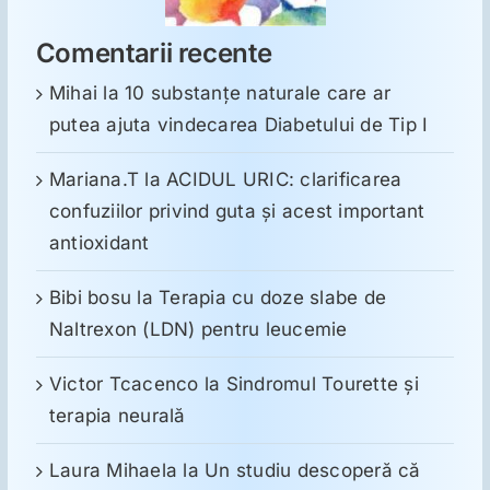
Comentarii recente
Mihai
la
10 substanţe naturale care ar
putea ajuta vindecarea Diabetului de Tip I
Mariana.T
la
ACIDUL URIC: clarificarea
confuziilor privind guta și acest important
antioxidant
Bibi bosu
la
Terapia cu doze slabe de
Naltrexon (LDN) pentru leucemie
Victor Tcacenco
la
Sindromul Tourette şi
terapia neurală
Laura Mihaela
la
Un studiu descoperă că