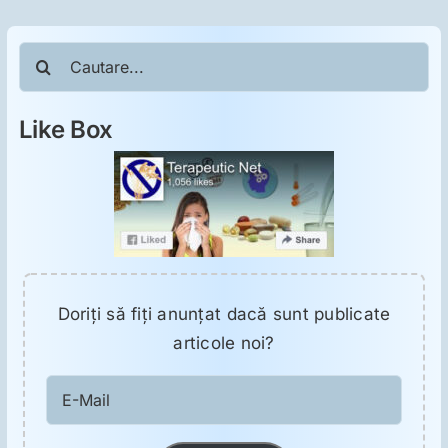
ORL
Cautare...
Oncologie
Like Box
Toxicologie
Antipsihiatrie
Psihoterapie
Doriţi să fiţi anunţat dacă sunt publicate
Antropologie
articole noi?
E-
Proză utilă
Mail