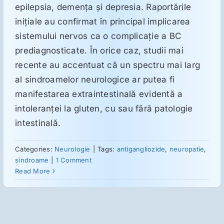
epilepsia, demenţa şi depresia. Raportările
iniţiale au confirmat în principal implicarea
Suplimente
sistemului nervos ca o complicaţie a BC
prediagnosticate. În orice caz, studii mai
Reumatologie
recente au accentuat că un spectru mai larg
al sindroamelor neurologice ar putea fi
manifestarea extraintestinală evidentă a
Ginecologie
intoleranţei la gluten, cu sau fără patologie
intestinală.
Mesajele lui Reichelt
Categories:
Neurologie
|
Tags:
antigangliozide
,
neuropatie
,
Dietă
sindroame
|
1 Comment
Read More
LDN