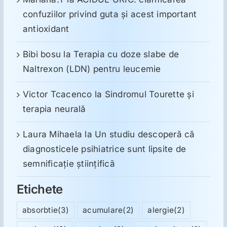
confuziilor privind guta și acest important
antioxidant
Bibi bosu
la
Terapia cu doze slabe de
Naltrexon (LDN) pentru leucemie
Victor Tcacenco
la
Sindromul Tourette şi
terapia neurală
Laura Mihaela
la
Un studiu descoperă că
diagnosticele psihiatrice sunt lipsite de
semnificație științifică
Etichete
absorbtie
(3)
acumulare
(2)
alergie
(2)