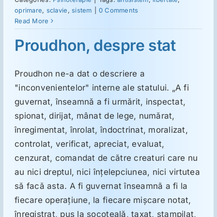
oprimare
,
sclavie
,
sistem
|
0 Comments
Read More
Suplimente
Proudhon, despre stat
Reumatologie
Proudhon ne-a dat o descriere a
"inconvenientelor" interne ale statului. „A fi
Ginecologie
guvernat, înseamnă a fi urmărit, inspectat,
spionat, dirijat, mânat de lege, numărat,
Mesajele lui Reichelt
înregimentat, înrolat, îndoctrinat, moralizat,
controlat, verificat, apreciat, evaluat,
Dietă
cenzurat, comandat de către creaturi care nu
au nici dreptul, nici înţelepciunea, nici virtutea
să facă asta. A fi guvernat înseamnă a fi la
LDN
fiecare operaţiune, la fiecare mişcare notat,
înregistrat, pus la socoteală, taxat, ştampilat,