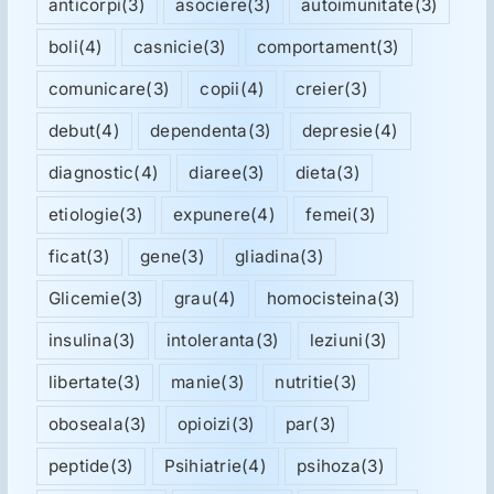
anticorpi
(3)
asociere
(3)
autoimunitate
(3)
boli
(4)
casnicie
(3)
comportament
(3)
comunicare
(3)
copii
(4)
creier
(3)
debut
(4)
dependenta
(3)
depresie
(4)
diagnostic
(4)
diaree
(3)
dieta
(3)
etiologie
(3)
expunere
(4)
femei
(3)
ficat
(3)
gene
(3)
gliadina
(3)
Glicemie
(3)
grau
(4)
homocisteina
(3)
insulina
(3)
intoleranta
(3)
leziuni
(3)
libertate
(3)
manie
(3)
nutritie
(3)
oboseala
(3)
opioizi
(3)
par
(3)
peptide
(3)
Psihiatrie
(4)
psihoza
(3)