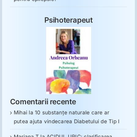
Psihoterapeut
Comentarii recente
Mihai
la
10 substanţe naturale care ar
putea ajuta vindecarea Diabetului de Tip I
Mariana.T
la
ACIDUL URIC: clarificarea