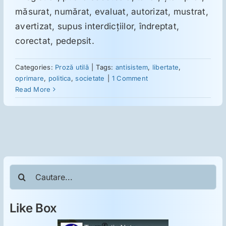
ORL
măsurat, numărat, evaluat, autorizat, mustrat,
avertizat, supus interdicţiilor, îndreptat,
Oncologie
corectat, pedepsit.
Categories:
Proză utilă
|
Tags:
antisistem
,
libertate
,
Toxicologie
oprimare
,
politica
,
societate
|
1 Comment
Read More
Antipsihiatrie
Psihoterapie
Antropologie
Cautare...
Proză utilă
Like Box