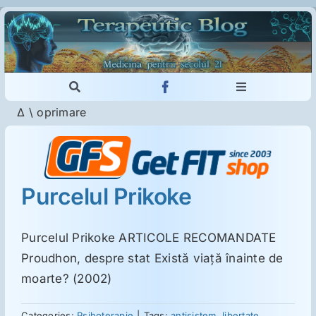
Skip
to
content
Toggle
Toggle
Navigation
Navigation
Δ
\
oprimare
Cautare...
Imunologie
Dermatologie
Purcelul Prikoke
Psihiatrie
Purcelul Prikoke ARTICOLE RECOMANDATE
Proudhon, despre stat Există viaţă înainte de
Neurologie
moarte? (2002)
Intoleranţa la gluten
Categories:
Psihoterapie
|
Tags:
antisistem
,
libertate
,