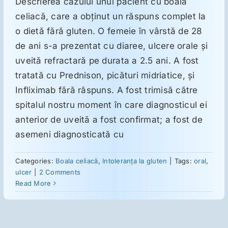
Descrierea cazului unui pacient cu boală
celiacă, care a obţinut un răspuns complet la
Suplimente
o dietă fără gluten. O femeie în vârstă de 28
de ani s-a prezentat cu diaree, ulcere orale şi
uveită refractară pe durata a 2.5 ani. A fost
Reumatologie
tratată cu Prednison, picături midriatice, şi
Infliximab fără răspuns. A fost trimisă către
Ginecologie
spitalul nostru moment în care diagnosticul ei
anterior de uveită a fost confirmat; a fost de
Mesajele lui Reichelt
asemeni diagnosticată cu
Categories:
Boala celiacă
,
Intoleranţa la gluten
|
Tags:
oral
,
Dietă
ulcer
|
2 Comments
Read More
LDN