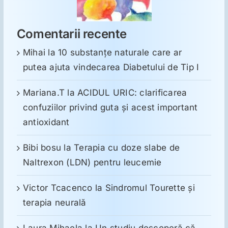
Comentarii recente
Mihai
la
10 substanţe naturale care ar
putea ajuta vindecarea Diabetului de Tip I
Mariana.T
la
ACIDUL URIC: clarificarea
confuziilor privind guta și acest important
antioxidant
Bibi bosu
la
Terapia cu doze slabe de
Naltrexon (LDN) pentru leucemie
Victor Tcacenco
la
Sindromul Tourette şi
terapia neurală
Laura Mihaela
la
Un studiu descoperă că