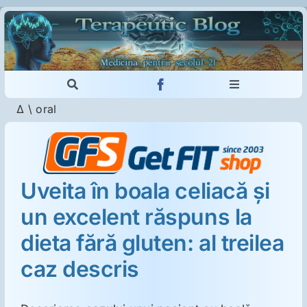
Skip
to
content
Toggle
Toggle
Navigation
Navigation
Δ
\
oral
Cautare...
Imunologie
Dermatologie
Uveita în boala celiacă şi
un excelent răspuns la
Psihiatrie
dieta fără gluten: al treilea
Neurologie
caz descris
Intoleranţa la gluten