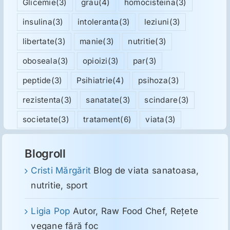
Glicemie
(3)
grau
(4)
homocisteina
(3)
insulina
(3)
intoleranta
(3)
leziuni
(3)
libertate
(3)
manie
(3)
nutritie
(3)
oboseala
(3)
opioizi
(3)
par
(3)
peptide
(3)
Psihiatrie
(4)
psihoza
(3)
rezistenta
(3)
sanatate
(3)
scindare
(3)
societate
(3)
tratament
(6)
viata
(3)
Blogroll
Cristi Mărgărit
Blog de viata sanatoasa,
nutritie, sport
Ligia Pop
Autor, Raw Food Chef, Reţete
vegane fără foc