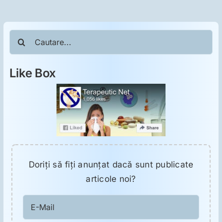
ORL
Oncologie
Cautare...
Toxicologie
Like Box
Antipsihiatrie
Psihoterapie
Doriţi să fiţi anunţat dacă sunt publicate
Antropologie
articole noi?
Proză utilă
E-
Mail