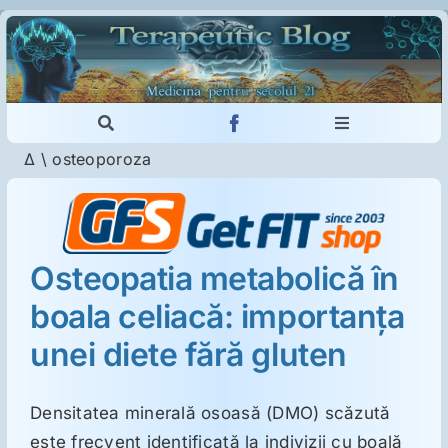
Skip
to
content
Toggle
Toggle
Navigation
Navigation
Δ
\
osteoporoza
Cautare...
Imunologie
Dermatologie
Osteopatia metabolică în
boala celiacă: importanţa
Psihiatrie
unei diete fără gluten
Neurologie
Densitatea minerală osoasă (DMO) scăzută
Intoleranţa la gluten
este frecvent identificată la indivizii cu boală