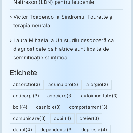
Naltrexon (LDN) pentru leucemie
Victor Tcacenco
la
Sindromul Tourette şi
terapia neurală
Laura Mihaela
la
Un studiu descoperă că
diagnosticele psihiatrice sunt lipsite de
semnificație științifică
Etichete
absorbtie
(3)
acumulare
(2)
alergie
(2)
anticorpi
(3)
asociere
(3)
autoimunitate
(3)
boli
(4)
casnicie
(3)
comportament
(3)
comunicare
(3)
copii
(4)
creier
(3)
debut
(4)
dependenta
(3)
depresie
(4)