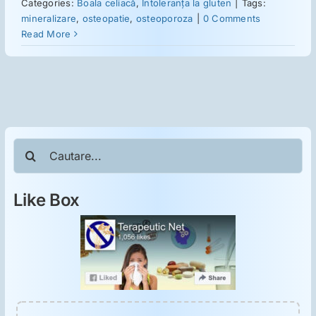
ORL
Categories:
Boala celiacă
,
Intoleranţa la gluten
|
Tags:
mineralizare
,
osteopatie
,
osteoporoza
|
0 Comments
Read More
Oncologie
Toxicologie
Antipsihiatrie
Cautare...
Psihoterapie
Like Box
Antropologie
Proză utilă