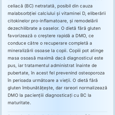
celiacă (BC) netratată, posibil din cauza
malabsorbţiei calciului şi vitaminei D, eliberării
Suplimente
citokinelor pro-inflamatoare, şi remodelării
dezechilibrate a oaselor. O dietă fără gluten
Reumatologie
favorizează o creştere rapidă a DMO, ce
conduce către o recuperare completă a
Ginecologie
mineralizării osoase la copii. Copiii pot atinge
masa osoasă maximă dacă diagnosticul este
pus, iar tratamentul administrat înainte de
Mesajele lui Reichelt
pubertate, în acest fel prevenind osteoporoza
în perioada următoare a vieţii. O dietă fără
Dietă
gluten îmbunătăţeşte, dar rareori normalizează
DMO la pacienţiii diagnosticaţi cu BC la
LDN
maturitate.