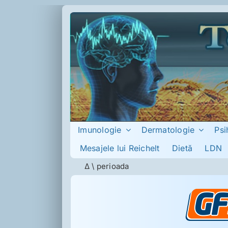
Skip
to
content
Imunologie
Dermatologie
Psi
Mesajele lui Reichelt
Dietă
LDN
Δ
\
perioada