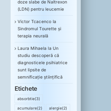
doze slabe de Naltrexon
(LDN) pentru leucemie
Victor Tcacenco
la
Sindromul Tourette şi
terapia neurală
Laura Mihaela
la
Un
studiu descoperă că
diagnosticele psihiatrice
sunt lipsite de
semnificație științifică
Etichete
absorbtie
(3)
acumulare
(2)
alergie
(2)