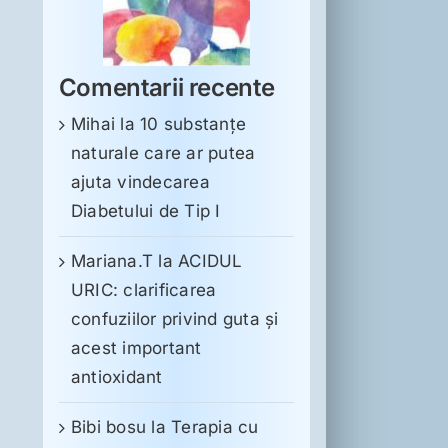
Comentarii recente
Mihai
la
10 substanţe
naturale care ar putea
ajuta vindecarea
Diabetului de Tip I
Mariana.T
la
ACIDUL
URIC: clarificarea
confuziilor privind guta și
acest important
antioxidant
Bibi bosu
la
Terapia cu