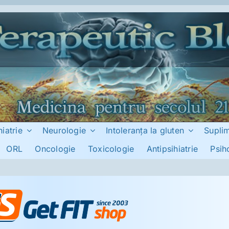
hiatrie
Neurologie
Intoleranţa la gluten
Supli
ORL
Oncologie
Toxicologie
Antipsihiatrie
Psih