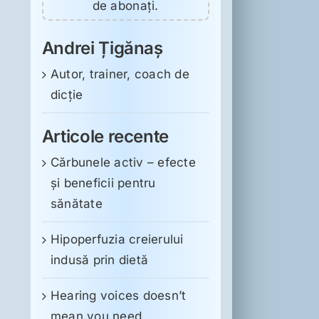
de abonați.
Andrei Țigănaș
Autor, trainer, coach de
dicție
Articole recente
Cărbunele activ – efecte
și beneficii pentru
sănătate
Hipoperfuzia creierului
indusă prin dietă
Hearing voices doesn’t
mean you need