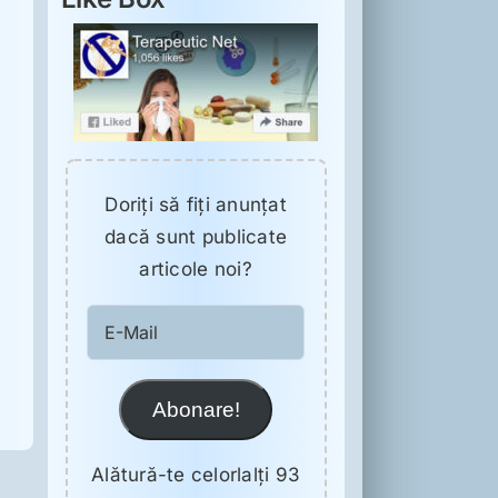
Doriţi să fiţi anunţat
dacă sunt publicate
articole noi?
E-
Mail
Abonare!
Alătură-te celorlalți 93