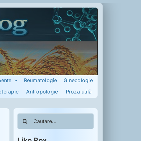
mente
Reumatologie
Ginecologie
oterapie
Antropologie
Proză utilă
Cautare...
Like Box