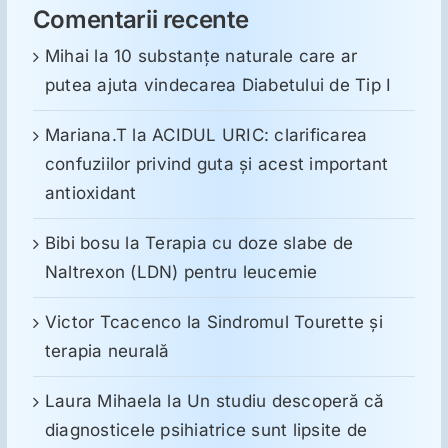
Comentarii recente
Mihai
la
10 substanţe naturale care ar
putea ajuta vindecarea Diabetului de Tip I
Mariana.T
la
ACIDUL URIC: clarificarea
confuziilor privind guta și acest important
antioxidant
Bibi bosu
la
Terapia cu doze slabe de
Naltrexon (LDN) pentru leucemie
Victor Tcacenco
la
Sindromul Tourette şi
terapia neurală
Laura Mihaela
la
Un studiu descoperă că
diagnosticele psihiatrice sunt lipsite de