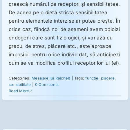
crească numărul de receptori şi sensibilitatea.
De aceea pe o dietă strictă sensibilitatea
Suplimente
pentru elementele interzise ar putea creşte. În
orice caz, fiindcă noi de asemeni avem opioizi
Reumatologie
endogeni care sunt fiziologici, şi variază cu
gradul de stres, plăcere etc., este aproape
imposibil pentru orice individ dat, să anticipezi
Ginecologie
cum se va modifica profilul receptorilor lui (ei).
Mesajele lui Reichelt
Categories:
Mesajele lui Reichelt
|
Tags:
functie
,
placere
,
sensibilitate
|
0 Comments
Read More
Dietă
LDN