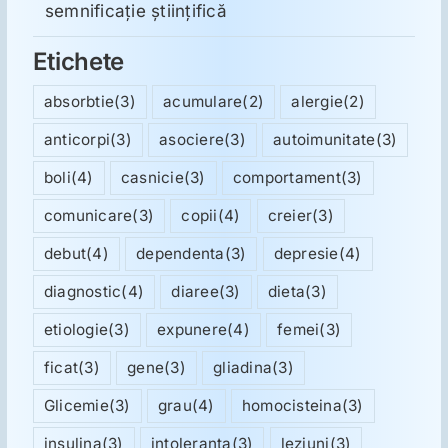
semnificație științifică
Etichete
absorbtie
(3)
acumulare
(2)
alergie
(2)
anticorpi
(3)
asociere
(3)
autoimunitate
(3)
boli
(4)
casnicie
(3)
comportament
(3)
comunicare
(3)
copii
(4)
creier
(3)
debut
(4)
dependenta
(3)
depresie
(4)
diagnostic
(4)
diaree
(3)
dieta
(3)
etiologie
(3)
expunere
(4)
femei
(3)
ficat
(3)
gene
(3)
gliadina
(3)
Glicemie
(3)
grau
(4)
homocisteina
(3)
insulina
(3)
intoleranta
(3)
leziuni
(3)