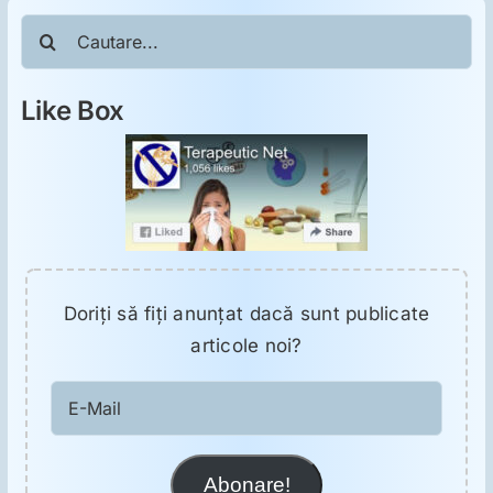
ORL
Cautare...
Oncologie
Like Box
Toxicologie
Antipsihiatrie
Psihoterapie
Doriţi să fiţi anunţat dacă sunt publicate
articole noi?
Antropologie
E-
Mail
Proză utilă
Abonare!