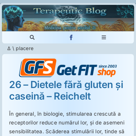
Skip
to
content
Toggle
Toggle
Navigation
Navigation
Δ
\
placere
Cautare...
Imunologie
Dermatologie
26 – Dietele fără gluten şi
caseină – Reichelt
Psihiatrie
Neurologie
În general, în biologie, stimularea crescută a
receptorilor reduce numărul lor, şi de asemeni
sensibilitatea. Scăderea stimulării lor, tinde să
Intoleranţa la gluten