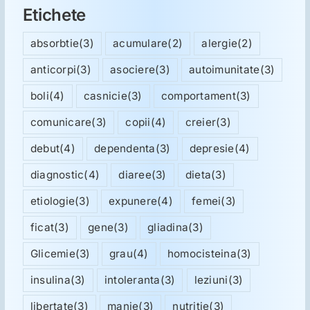
Etichete
absorbtie
(3)
acumulare
(2)
alergie
(2)
anticorpi
(3)
asociere
(3)
autoimunitate
(3)
boli
(4)
casnicie
(3)
comportament
(3)
comunicare
(3)
copii
(4)
creier
(3)
debut
(4)
dependenta
(3)
depresie
(4)
diagnostic
(4)
diaree
(3)
dieta
(3)
etiologie
(3)
expunere
(4)
femei
(3)
ficat
(3)
gene
(3)
gliadina
(3)
Glicemie
(3)
grau
(4)
homocisteina
(3)
insulina
(3)
intoleranta
(3)
leziuni
(3)
libertate
(3)
manie
(3)
nutritie
(3)