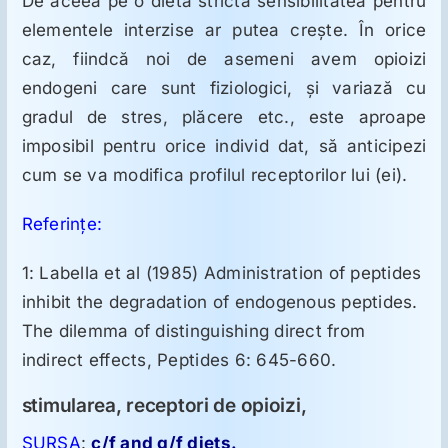
De aceea pe o dietă strictă sensibilitatea pentru
elementele interzise ar putea creşte. În orice
caz, fiindcă noi de asemeni avem opioizi
endogeni care sunt fiziologici, şi variază cu
gradul de stres, plăcere etc., este aproape
imposibil pentru orice individ dat, să anticipezi
cum se va modifica profilul receptorilor lui (ei).
Referinţe:
1: Labella et al (1985) Administration of peptides
inhibit the degradation of endogenous peptides.
The dilemma of distinguishing direct from
indirect effects, Peptides 6: 645-660.
stimularea, receptori de opioizi,
SURSA
:
c/f and g/f diets.