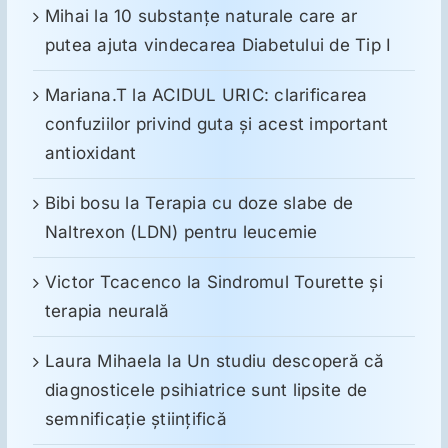
Mihai
la
10 substanţe naturale care ar
putea ajuta vindecarea Diabetului de Tip I
Mariana.T
la
ACIDUL URIC: clarificarea
confuziilor privind guta și acest important
antioxidant
Bibi bosu
la
Terapia cu doze slabe de
Naltrexon (LDN) pentru leucemie
Victor Tcacenco
la
Sindromul Tourette şi
terapia neurală
Laura Mihaela
la
Un studiu descoperă că
diagnosticele psihiatrice sunt lipsite de
semnificație științifică