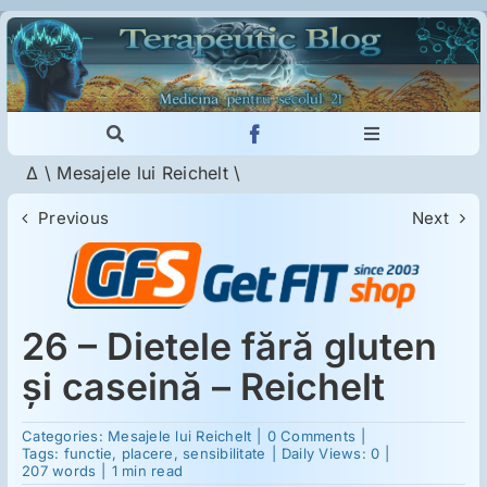
Skip
to
content
Toggle
Toggle
Navigation
Navigation
Δ
\
Mesajele lui Reichelt
\
Cautare...
Imunologie
Previous
Next
Dermatologie
Psihiatrie
26 – Dietele fără gluten
şi caseină – Reichelt
Neurologie
on
Categories:
Mesajele lui Reichelt
|
0 Comments
|
26
Tags:
functie
,
placere
,
sensibilitate
|
Daily Views: 0
|
–
207 words
|
1 min read
Intoleranţa la gluten