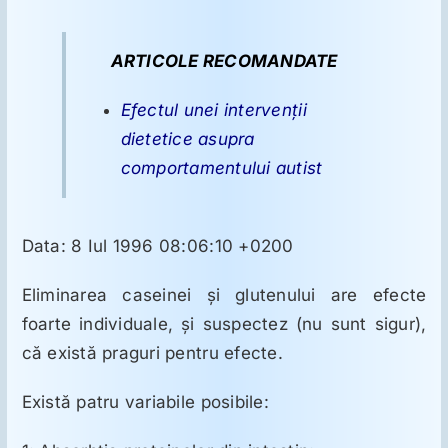
Dietele
fără
gluten
şi
Suplimente
ARTICOLE RECOMANDATE
caseină
–
Reichelt
Efectul unei intervenţii
Reumatologie
dietetice asupra
comportamentului autist
Ginecologie
Data: 8 Iul 1996 08:06:10 +0200
Mesajele lui Reichelt
Eliminarea caseinei şi glutenului are efecte
Dietă
foarte individuale, şi suspectez (nu sunt sigur),
că există praguri pentru efecte.
LDN
Există patru variabile posibile: