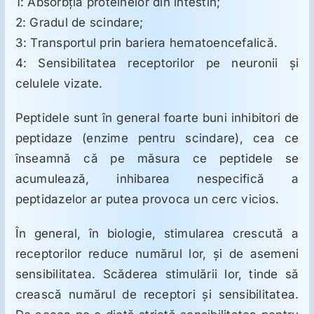
1: Absorbţia proteinelor din intestin;
ORL
2: Gradul de scindare;
3: Transportul prin bariera hematoencefalică.
Oncologie
4: Sensibilitatea receptorilor pe neuronii şi
celulele vizate.
Toxicologie
Peptidele sunt în general foarte buni inhibitori de
peptidaze (enzime pentru scindare), cea ce
Antipsihiatrie
înseamnă că pe măsura ce peptidele se
acumulează, inhibarea nespecifică a
Psihoterapie
peptidazelor ar putea provoca un cerc vicios.
În general, în biologie, stimularea crescută a
Antropologie
receptorilor reduce numărul lor, şi de asemeni
sensibilitatea. Scăderea stimulării lor, tinde să
Proză utilă
crească numărul de receptori şi sensibilitatea.