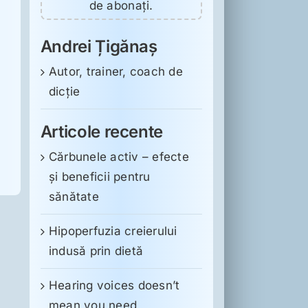
de abonați.
Andrei Țigănaș
Autor, trainer, coach de
dicție
Articole recente
Cărbunele activ – efecte
și beneficii pentru
sănătate
Hipoperfuzia creierului
indusă prin dietă
Hearing voices doesn’t
mean you need