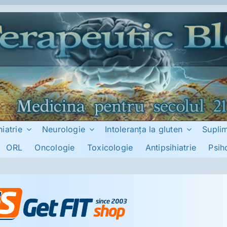
hiatrie
Neurologie
Intoleranţa la gluten
Supli
ORL
Oncologie
Toxicologie
Antipsihiatrie
Psih