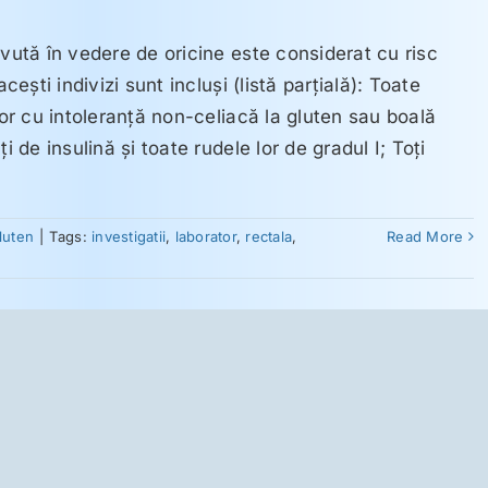
avută în vedere de oricine este considerat cu risc
ceşti indivizi sunt incluşi (listă parţială): Toate
lor cu intoleranţă non-celiacă la gluten sau boală
i de insulină şi toate rudele lor de gradul I; Toţi
gluten
|
Tags:
investigatii
,
laborator
,
rectala
,
Read More