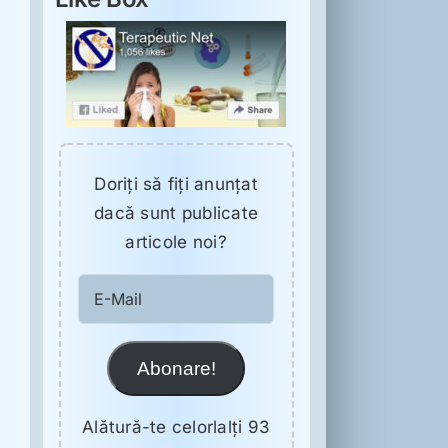
Doriţi să fiţi anunţat
dacă sunt publicate
articole noi?
E-
Mail
Abonare!
Alătură-te celorlalți 93