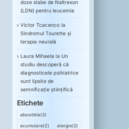
doze slabe de Naltrexon
(LDN) pentru leucemie
Victor Tcacenco
la
Sindromul Tourette şi
terapia neurală
Laura Mihaela
la
Un
studiu descoperă că
diagnosticele psihiatrice
sunt lipsite de
semnificație științifică
Etichete
absorbtie
(3)
acumulare
(2)
alergie
(2)