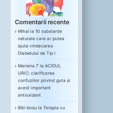
Comentarii recente
Mihai
la
10 substanţe
naturale care ar putea
ajuta vindecarea
Diabetului de Tip I
Mariana.T
la
ACIDUL
URIC: clarificarea
confuziilor privind guta și
acest important
antioxidant
Bibi bosu
la
Terapia cu