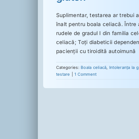
Suplimentar, testarea ar trebui 
înalt pentru boala celiacă. Între a
rudele de gradul I din familia ce
celiacă; Toţi diabeticii dependenţ
pacienţii cu tiroidită autoimună
Categories:
Boala celiacă
,
Intoleranţa la 
testare
|
1 Comment