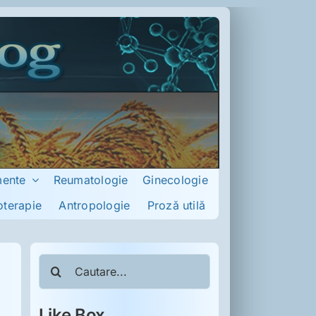
mente
Reumatologie
Ginecologie
oterapie
Antropologie
Proză utilă
Cautare...
Like Box