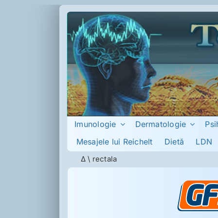
Skip
to
content
Imunologie
Dermatologie
Psi
Mesajele lui Reichelt
Dietă
LDN
Δ
\
rectala