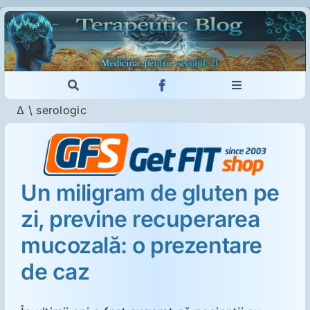
Skip
to
content
Toggle
Toggle
Navigation
Navigation
Δ
\
serologic
Cautare...
Imunologie
Dermatologie
Un miligram de gluten pe
zi, previne recuperarea
Psihiatrie
mucozală: o prezentare
Neurologie
de caz
Intoleranţa la gluten