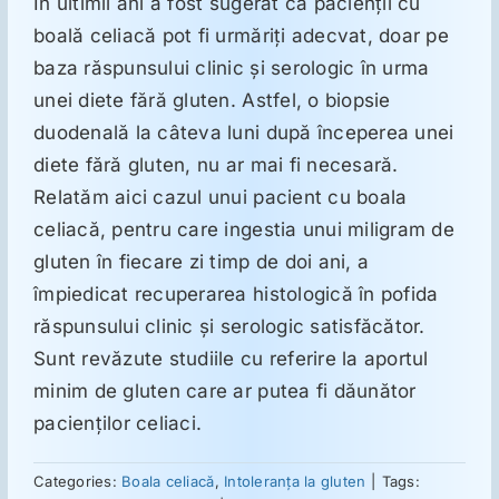
În ultimii ani a fost sugerat că pacienţii cu
boală celiacă pot fi urmăriţi adecvat, doar pe
Suplimente
baza răspunsului clinic şi serologic în urma
unei diete fără gluten. Astfel, o biopsie
duodenală la câteva luni după începerea unei
Reumatologie
diete fără gluten, nu ar mai fi necesară.
Relatăm aici cazul unui pacient cu boala
Ginecologie
celiacă, pentru care ingestia unui miligram de
gluten în fiecare zi timp de doi ani, a
Mesajele lui Reichelt
împiedicat recuperarea histologică în pofida
răspunsului clinic şi serologic satisfăcător.
Dietă
Sunt revăzute studiile cu referire la aportul
minim de gluten care ar putea fi dăunător
pacienţilor celiaci.
LDN
Categories:
Boala celiacă
,
Intoleranţa la gluten
|
Tags: