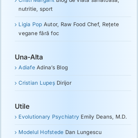
Cristi Mărgărit
Blog de viata sanatoasa,
nutritie, sport
Ligia Pop
Autor, Raw Food Chef, Reţete
vegane fără foc
Una-Alta
Adiafe
Adina’s Blog
Cristian Lupeş
Dirijor
Utile
Evolutionary Psychiatry
Emily Deans, M.D.
Modelul Hofstede
Dan Lungescu