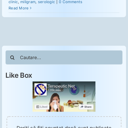
ORL
clinic
,
miligram
,
serologic
|
0 Comments
Read More
Oncologie
Toxicologie
Cautare...
Antipsihiatrie
Like Box
Psihoterapie
Antropologie
Proză utilă