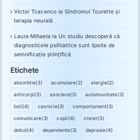
Victor Tcacenco
la
Sindromul Tourette şi
terapia neurală
Laura Mihaela
la
Un studiu descoperă că
diagnosticele psihiatrice sunt lipsite de
semnificație științifică
Etichete
absorbtie
(3)
acumulare
(2)
alergie
(2)
anticorpi
(3)
asociere
(3)
autoimunitate
(3)
boli
(4)
casnicie
(3)
comportament
(3)
comunicare
(3)
copii
(4)
creier
(3)
debut
(4)
dependenta
(3)
depresie
(4)